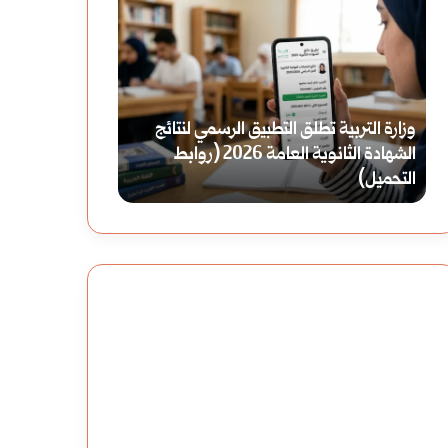
ب
ق
ل
ر
ا
ي
د
ة
قرية آيت بن حدو
ا
آ
بلاد الشام: قلب الحضارات وملتقى التاريخ
عام من الصمود و
ل
ي
ش
ت
ا
ب
م
ن
:
ح
ق
د
ل
و