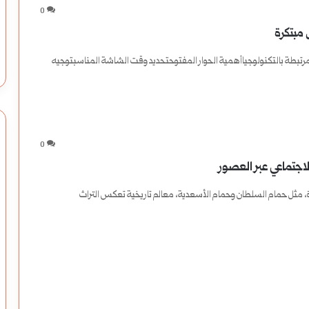
0
ت
 مبتكرة
ط
لمرتبطة بالتكنولوجياأهمية الحوار المفتوحتحديد وقت الشاشة المناسبتوجيه
ل
ق
ا
0
ل
لاجتماعي عبر العصور
ت
ة، مثل حمام السلطان وحمام الأسعدية، معالم تاريخية تعكس التراث
ط
ب
ي
ق