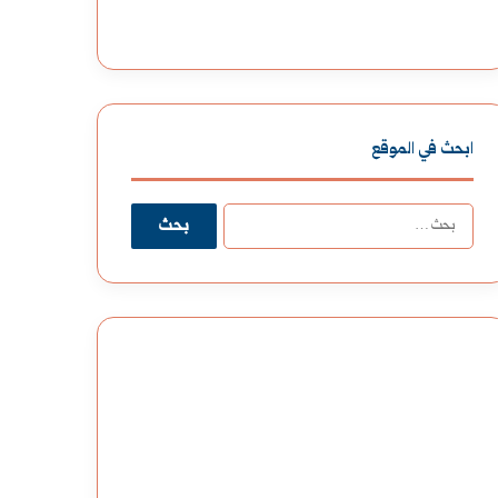
ابحث في الموقع
ا
ل
ب
ح
ث
ع
ن