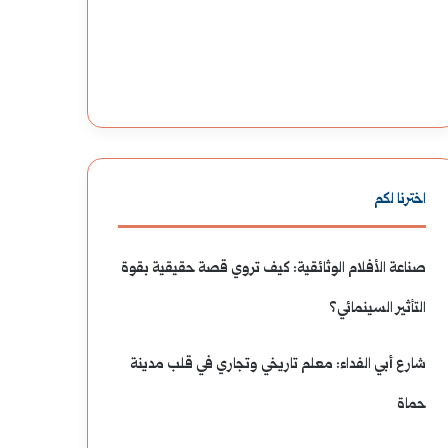
ب
ا
ا
ل
ل
م
ح
غ
ض
ر
اخترنا لكم
ا
ب
صناعة الأفلام الوثائقية: كيف تروي قصة حقيقية بقوة
ر
ي
التأثير السينمائي؟
ا
ة
ت
:
شارع أبي الفداء: معلم تاريخي وتجاري في قلب مدينة
و
ش
حماة
م
ا