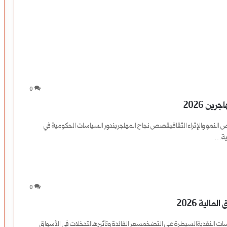
0
ن 2026
النمو والإثراء الثقافيقصص نجاح المهاجريندور السياسات الحكومية في
سية…
0
الية 2026
سات النقديةالسيطرة على التضخمسعر الفائدة وتأثيرهالتدخلات في الأسواق