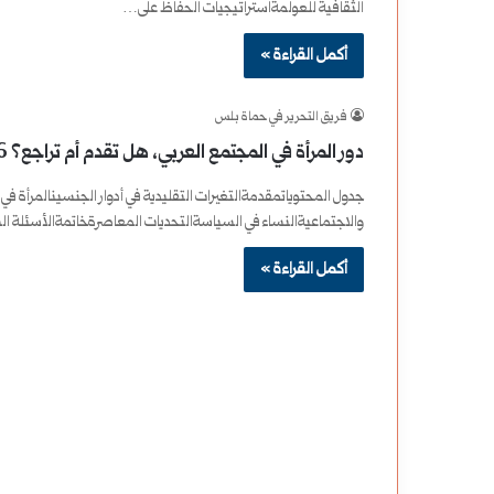
الثقافية للعولمةاستراتيجيات الحفاظ على…
أكمل القراءة »
فريق التحرير في حماة بلس
دور المرأة في المجتمع العربي، هل تقدم أم تراجع؟ 2026
جدول المحتوياتمقدمةالتغيرات التقليدية في أدوار الجنسينالمرأة في
والاجتماعيةالنساء في السياسةالتحديات المعاصرةخاتمةالأسئلة 
أكمل القراءة »