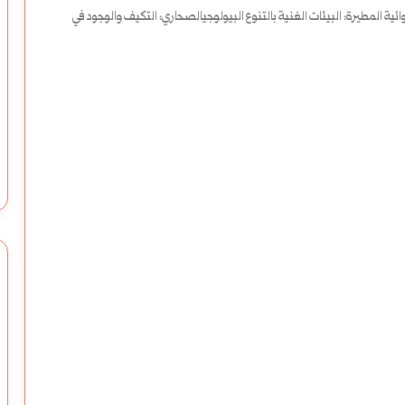
و
ية المطيرة: البيئات الغنية بالتنوع البيولوجيالصحاري: التكيف والوجود في
ز
ا
ر
وزارة التربية تطلق التطبيق الرسمي لنتائج
ات الأمريكية عن سوريا
الشهادة الثانوية العامة 2026 (روابط
ة
السورية
التحميل)
ا
ل
ت
ر
ب
ي
ة