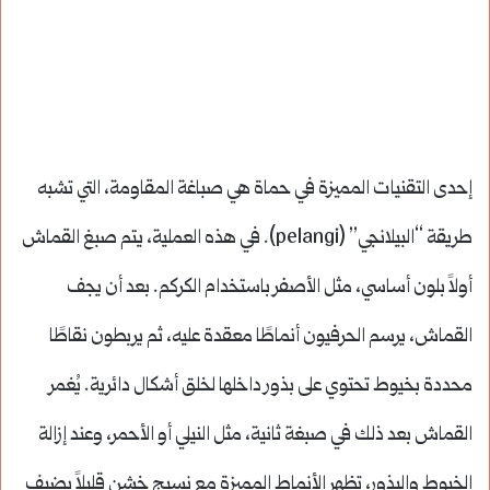
إحدى التقنيات المميزة في حماة هي صباغة المقاومة، التي تشبه
طريقة “البيلانجي” (pelangi). في هذه العملية، يتم صبغ القماش
أولاً بلون أساسي، مثل الأصفر باستخدام الكركم. بعد أن يجف
القماش، يرسم الحرفيون أنماطًا معقدة عليه، ثم يربطون نقاطًا
محددة بخيوط تحتوي على بذور داخلها لخلق أشكال دائرية. يُغمر
القماش بعد ذلك في صبغة ثانية، مثل النيلي أو الأحمر، وعند إزالة
الخيوط والبذور، تظهر الأنماط المميزة مع نسيج خشن قليلاً يضيف