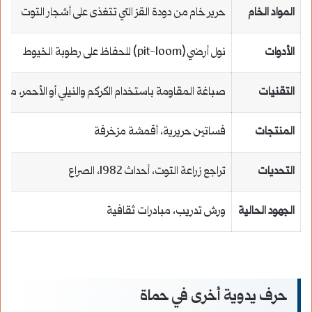
المواد الخام
حرير خام من دودة القز التي تتغذى على أشجار التوت
الأدوات
نول أرضي (pit-loom) للحفاظ على رطوبة الخيوط
التقنيات
صباغة المقاومة باستخدام الكركم والنيلي أو الأحمر، مع
المنتجات
فساتين حريرية، أقمشة مزخرفة
التحديات
تراجع زراعة التوت، أحداث 1982، الصراع
الجهود الحالية
ورش تدريب، مبادرات ثقافية
حرف يدوية أخرى في حماة