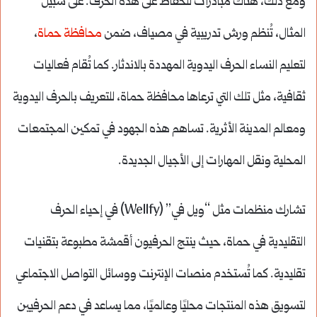
ومع ذلك، هناك مبادرات للحفاظ على هذه الحرف. على سبيل
المثال، تُنظم ورش تدريبية في مصياف، ضمن
محافظة حماة
،
لتعليم النساء الحرف اليدوية المهددة بالاندثار. كما تُقام فعاليات
ثقافية، مثل تلك التي ترعاها محافظة حماة، للتعريف بالحرف اليدوية
ومعالم المدينة الأثرية. تساهم هذه الجهود في تمكين المجتمعات
المحلية ونقل المهارات إلى الأجيال الجديدة.
تشارك منظمات مثل “ويل في” (Wellfy) في إحياء الحرف
التقليدية في حماة، حيث ينتج الحرفيون أقمشة مطبوعة بتقنيات
تقليدية. كما تُستخدم منصات الإنترنت ووسائل التواصل الاجتماعي
لتسويق هذه المنتجات محليًا وعالميًا، مما يساعد في دعم الحرفيين