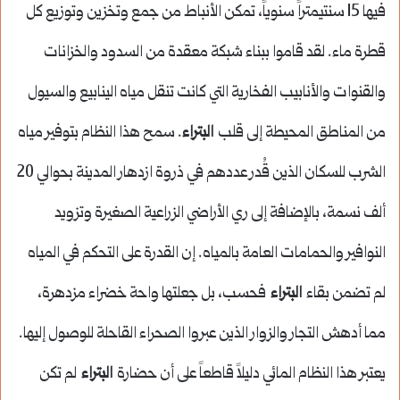
فيها 15 سنتيمتراً سنوياً، تمكن الأنباط من جمع وتخزين وتوزيع كل
قطرة ماء. لقد قاموا ببناء شبكة معقدة من السدود والخزانات
والقنوات والأنابيب الفخارية التي كانت تنقل مياه الينابيع والسيول
من المناطق المحيطة إلى قلب
البتراء
. سمح هذا النظام بتوفير مياه
الشرب للسكان الذين قُدر عددهم في ذروة ازدهار المدينة بحوالي 20
ألف نسمة، بالإضافة إلى ري الأراضي الزراعية الصغيرة وتزويد
النوافير والحمامات العامة بالمياه. إن القدرة على التحكم في المياه
لم تضمن بقاء
البتراء
فحسب، بل جعلتها واحة خضراء مزدهرة،
مما أدهش التجار والزوار الذين عبروا الصحراء القاحلة للوصول إليها.
يعتبر هذا النظام المائي دليلاً قاطعاً على أن حضارة
البتراء
لم تكن