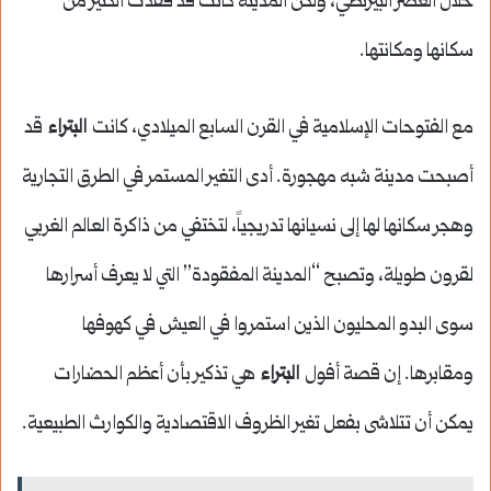
خلال العصر البيزنطي، ولكن المدينة كانت قد فقدت الكثير من
سكانها ومكانتها.
مع الفتوحات الإسلامية في القرن السابع الميلادي، كانت
البتراء
قد
أصبحت مدينة شبه مهجورة. أدى التغير المستمر في الطرق التجارية
وهجر سكانها لها إلى نسيانها تدريجياً، لتختفي من ذاكرة العالم الغربي
لقرون طويلة، وتصبح “المدينة المفقودة” التي لا يعرف أسرارها
سوى البدو المحليون الذين استمروا في العيش في كهوفها
ومقابرها. إن قصة أفول
البتراء
هي تذكير بأن أعظم الحضارات
يمكن أن تتلاشى بفعل تغير الظروف الاقتصادية والكوارث الطبيعية.