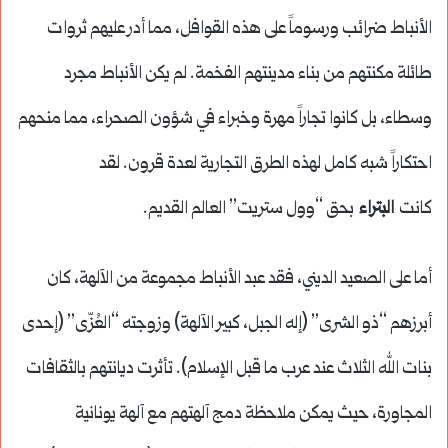
الأنباط ضرائب ورسوماً على هذه القوافل، مما أدر عليهم ثروات
طائلة مكنتهم من بناء مدينتهم الفخمة. لم يكن الأنباط مجرد
وسطاء، بل كانوا تجاراً مهرة وخبراء في شؤون الصحراء، مما منحهم
احتكاراً شبه كامل لهذه الطرق التجارية لعدة قرون. لقد
كانت
البتراء
بحق “وول ستريت” العالم القديم.
أما على الصعيد الديني، فقد عبد الأنباط مجموعة من الآلهة، كان
أبرزهم “ذو الشرى” (إله الجبل، كبير الآلهة) وزوجته “العُزّى” (إحدى
بنات الله الثلاث عند عرب ما قبل الإسلام). تأثرت ديانتهم بالثقافات
المجاورة، حيث يمكن ملاحظة دمج آلهتهم مع آلهة يونانية