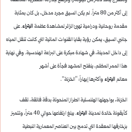
ومتعرج يمتد لأكثر من كيلومتر، وترتفع جدرانه الصخرية الشاهقة
إلى أكثر من 80 متراً. لم يكن السيق مجرد مدخل، بل كان بمثابة
مقدمة روحانية ودرامية تهيئ الزائر لمشاهدة عظمة
البتراء
. على
جانبي السيق، يمكن رؤية بقايا القنوات المائية التي كانت تنقل المياه
إلى داخل المدينة، في شهادة مبكرة على البراعة الهندسية. وفي نهاية
هذا الممر المظلم، ينفتح المشهد فجأة على أشهر
معالم
البتراء
وأكثرها إبهاراً: “الخزنة”.
الخزنة، بواجهتها الهلنستية الطراز المنحوتة بدقة فائقة، تقف
كأيقونة خالدة لمدينة
البتراء
. يبلغ ارتفاعها حوالي 40 متراً، وتتميز
بزخارفها المعقدة التي تدمج بين العناصر المعمارية النبطية