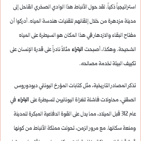
استراتيجياً ذكياً. لقد حول الأنباط هذا الوادي الصخري القاحل إلى
مدينة مزدهرة من خلال إتقانهم لتقنيات هندسة المياه. أدركوا أن
مفتاح البقاء والازدهار في هذا المكان هو السيطرة على المياه
الشحيحة. وهكذا، أصبحت
البتراء
مثالاً نادراً على قدرة الإنسان على
تكييف البيئة لخدمة مصالحه.
تذكر المصادر التاريخية، مثل كتابات المؤرخ اليوناني ديودوروس
الصقلي، محاولات فاشلة للغزاة اليونانيين للسيطرة على
البتراء
في
عام 312 قبل الميلاد، مما يدل على القوة الدفاعية المبكرة للمدينة
ومنعة سكانها. مع مرور الزمن، تحولت مملكة الأنباط من كونها