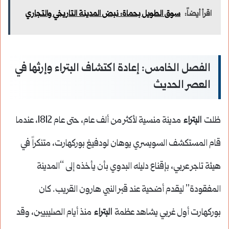
اقرأ أيضاً:
سوق الطويل بحماة: نبض المدينة التاريخي والتجاري
الفصل الخامس: إعادة اكتشاف البتراء وإرثها في
العصر الحديث
ظلت
البتراء
مدينة منسية لأكثر من ألف عام، حتى عام 1812، عندما
قام المستكشف السويسري يوهان لودفيغ بوركهارت، متنكراً في
هيئة تاجر عربي، بإقناع دليله البدوي بأن يأخذه إلى “المدينة
المفقودة” ليقدم أضحية عند قبر النبي هارون القريب. كان
بوركهارت أول غربي يشاهد عظمة
البتراء
منذ أيام الصليبيين، وقد