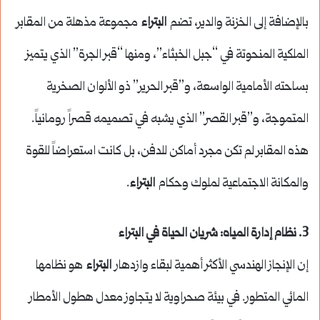
بالإضافة إلى الخزنة والدير، تضم
البتراء
مجموعة مذهلة من المقابر
الملكية المنحوتة في “جبل الخبثاء”، ومنها “قبر الجرة” الذي يتميز
بساحته الأمامية الواسعة، و”قبر الحرير” ذو الألوان الصخرية
المتموجة، و”قبر القصر” الذي يشبه في تصميمه قصراً رومانياً.
هذه المقابر لم تكن مجرد أماكن للدفن، بل كانت استعراضاً للقوة
والمكانة الاجتماعية لملوك وحكام
البتراء
.
3. نظام إدارة المياه: شريان الحياة في البتراء
إن الإنجاز الهندسي الأكثر أهمية لبقاء وازدهار
البتراء
هو نظامها
المائي المتطور. في بيئة صحراوية لا يتجاوز معدل هطول الأمطار