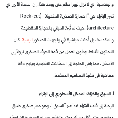
والهندسية التي لا تزال تبهر العالم حتى يومنا هذا. إن السمة الأبرز التي
تميز
البتراء
هي “العمارة الصخرية المنحوتة” (Rock-cut
architecture)، حيث لم تُبنَ المباني بالحجارة المقطوعة
والمكدسة، بل نُحتت مباشرة في واجهات الصخور
الرملية
. كان
النحاتون الأنباط يبدأون العمل من قمة الجرف الصخري نزولاً إلى
الأسفل، مما يلغي الحاجة إلى السقالات التقليدية ويتيح دقة
متناهية في تنفيذ التصاميم المعقدة.
1. السيق والخزنة: المدخل الأسطوري إلى البتراء
الرحلة إلى قلب
البتراء
تبدأ عبر “السيق”، وهو ممر صخري ضيق