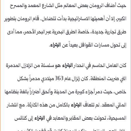
حيث أضاف الرومان بعض المعالم مثل الشارع المعمد والمسرح
الكبير، إلا أن أهميتها الاستراتيجية بدأت تتضاءل. قام الرومان بتطوير
طرق تجارية جديدة، خاصة الطرق البحرية عبر البحر الأحمر، مما أدى
إلى تحول مسارات القوافل بعيداً عن
البتراء
.
كان العامل الحاسم في انحدار
البتراء
هو سلسلة من الزلازل المدمرة
التي ضربت المنطقة. كان زلزال عام 363 ميلادي مدمراً بشكل
خاص، حيث دمر أجزاء كبيرة من المدينة وألحق أضراراً بالغة بنظامها
المائي المعقد. لم تتعافَ
البتراء
بالكامل من هذه الكارثة. مع انتشار
المسيحية، تحولت بعض المقابر والمعابد في
البتراء
إلى كنائس