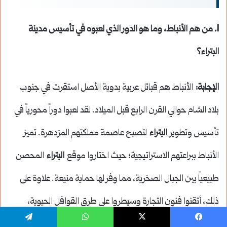
1.
من هم الأنباط، وما هو الدور الذي لعبوه في تأسيس مدينة
البتراء؟
الإجابة
:
الأنباط هم قبائل عربية بدوية الأصل استقرت في جنوب
بلاد الشام حوالي القرن الرابع قبل الميلاد. لقد لعبوا دوراً محورياً في
تأسيس وتطوير
البتراء
لتصبح عاصمة مملكتهم المزدهرة. تميز
الأنباط ببراعتهم الاستراتيجية؛ حيث اختاروا موقع
البتراء
المحصن
طبيعياً بين الجبال الصخرية، مما وفر لها حماية منيعة. علاوة على
ذلك، أتقنوا فنون التجارة وسيطروا على طرق القوافل الحيوية،
وأبرزها “طريق البخور”، مما حول
البتراء
إلى مركز تجاري عالمي. إن
يسبوك
‫X
واتساب
تيلقرام