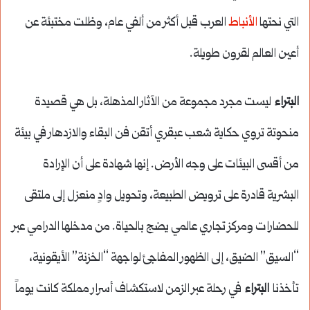
التي نحتها
الأنباط
العرب قبل أكثر من ألفي عام، وظلت مختبئة عن
أعين العالم لقرون طويلة.
البتراء
ليست مجرد مجموعة من الآثار المذهلة، بل هي قصيدة
منحوتة تروي حكاية شعب عبقري أتقن فن البقاء والازدهار في بيئة
من أقسى البيئات على وجه الأرض. إنها شهادة على أن الإرادة
البشرية قادرة على ترويض الطبيعة، وتحويل وادٍ منعزل إلى ملتقى
للحضارات ومركز تجاري عالمي يضج بالحياة. من مدخلها الدرامي عبر
“السيق” الضيق، إلى الظهور المفاجئ لواجهة “الخزنة” الأيقونية،
تأخذنا
البتراء
في رحلة عبر الزمن لاستكشاف أسرار مملكة كانت يوماً