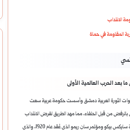
ب العالمية الأولى في عام 1918، دخلت قوات الثورة العربية دمشق وأسست حكومة عربية سعت
وبل بالرفض من قبل الحلفاء، مما مهد الطريق لفرض الانتداب
تأكد هذا الفرض بموجب اتفاقية سايكس بيكو ومؤتمر سان ريمو الذي عُقد عام 1920، والذي