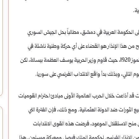
ة.
اً نهائياً إلى الحكومة العربية في دمشق، مطالباً بحل الجيش السوري
ح من هذا الإنذار هو القضاء على أي حركة وطنية ناشئة في
توجت هذه الأحداث بمعركة ميسلون في 24 تموز 1920، حيث قاوم وزير الحربية يوسف العظمة ببسالة، لكن
 التالي، وبذلك بدأ واقع الانتداب الفرنسي على سوريا.
انت قد أذاعت خلال الحرب العالمية الأولى مبادئ احترام القوميات
الثورات ضد الدولة العثمانية.
ومع ذلك، فإن الفترة التي
 منح الاستقلال الموعود، فرضت هذه القوى الانتدابات
ن الإنذار الفرنسي لحكومة الملك فيصل ومعركة ميسلون.
هذا