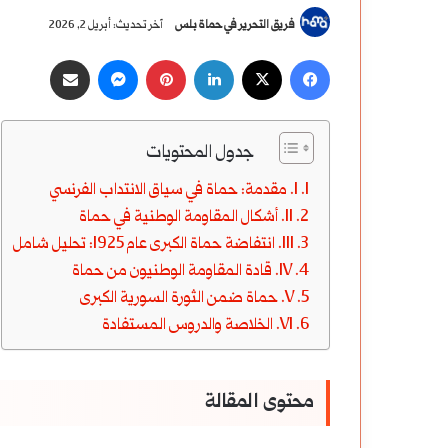
فريق التحرير في حماة بلس
آخر تحديث: أبريل 2, 2026
‫X
فيسبوك
لينكدإن
بينتيريست
ماسنجر
مشاركة عبر البريد
جدول المحتويات
I. مقدمة: حماة في سياق الانتداب الفرنسي
II. أشكال المقاومة الوطنية في حماة
III. انتفاضة حماة الكبرى عام 1925: تحليل شامل
IV. قادة المقاومة الوطنيون من حماة
V. حماة ضمن الثورة السورية الكبرى
VI. الخلاصة والدروس المستفادة
محتوى المقالة