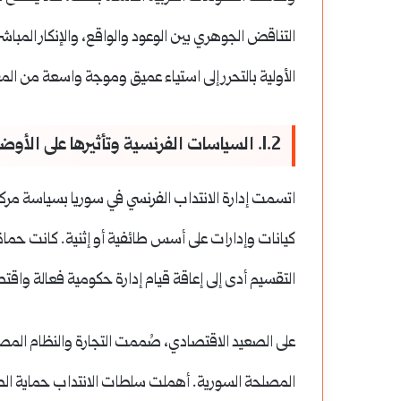
الاستثمار
في
التناقض الجوهري بين الوعود والواقع، والإنكار المباش
الذهب
الأولية بالتحرر إلى استياء عميق وموجة واسعة من الم
أم
الاستثمار في الذهب أم
العقارات:
1.2. السياسات الفرنسية وتأثيرها على الأوضاع السياسية، الاقتصادية، والاجتماعية في حماة
أفضل للحفاظ على الق
أيهما
اتسمت إدارة الانتداب الفرنسي في سوريا بسياسة مركز
أفضل
كيانات وإدارات على أسس طائفية أو إثنية.
كانت حماة جز
للحفاظ
التقسيم أدى إلى إعاقة قيام إدارة حكومية فعالة واق
على
القيمة؟
على الصعيد الاقتصادي، صُممت التجارة والنظام المصر
المصلحة السورية.
أهملت سلطات الانتداب حماية الصنا