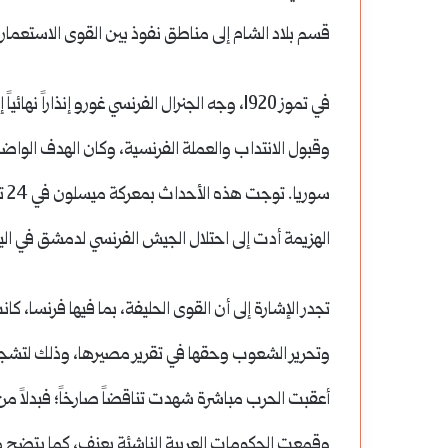
قسم بلاد الشام إلى مناطق نفوذ بين القوى الاستعماري
في تموز 1920، وجه الجنرال الفرنسي غورو إنذار
وقبول الانتداب والعملة الفرنسية، وكان الهدف الواض
سوريا.
الهزيمة أدت إلى احتلال الجيش الفرنسي لدمشق في اليوم
تجدر الإشارة إلى أن القوى الحليفة، بما فيها فرنسا، ك
وتحرير الشعوب وحقها في تقرير مصيرها، وذلك لتشجيع 
أعقبت الحرب مباشرة شهدت تناقضاً صارخاً؛ فبدلاً من
وقمعت الحكومات العربية الناشئة بعنف، كما يتضح م