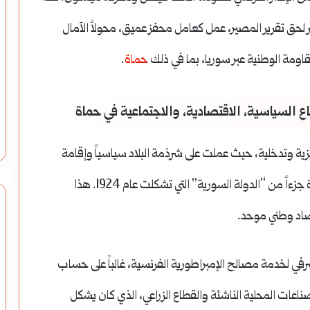
سوق
نزوى:
ر لحق تقرير المصير، عمل كعامل محفز عميق، محولاً الآمال
نبض
قاومة الوطنية عبر سوريا، بما في ذلك
حماة
.
التراث
 العقارات: أيهما
سوق نزوى: نبض التراث الحي وقصة
الحي
يمة؟
الاقتصاد العُماني الأصيل
وقصة
ية وتدخلية، حيث عملت على شرذمة البلاد سياسياً وإقامة
الاقتصاد
ءاً من “الدولة السورية” التي تشكلت عام 1924.
هذا
العُماني
تصاد وطني موحد.
الأصيل
في لخدمة مصالح الإمبراطورية الفرنسية، غالباً على حساب
عات المحلية الناشئة والقطاع الزراعي، الذي كان يشكل