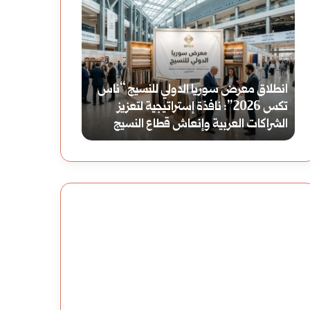
بين
قصر
العولمة
العظم:
والمحلية:
كيف
كيف
حفظت
بين العولمة والمحلية: كيف نحافظ على
قصر العظم: كيف
نحافظ
حماة
هويتنا الثقافية في عالم مترابط؟
المعمارية؟
على
ذاكرتها
هويتنا
المعمارية؟
الثقافية
في
عالم
مترابط؟