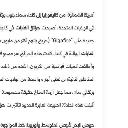
وتحديث
أمريكا الشمالية: من كاليفورنيا إلى كندا، سماء بلون برتق
البنية
في الولايات المتحدة، أصبحت
حرائق الغابات
في كاليفو
التحتية
جديدة مثل “Gigafire” (حريق يلتهم أكثر من مليون فدان). لكن صيف عام 2023 شهد تحولاً آخر مع
الغابات
الهائلة في كندا. كانت هذه الحرائق غير مسب
وأطلقت كميات قياسية من الكربون. الأهم من ذلك،
المناطق النائية؛ بل غطى أجزاء واسعة من الولايات 
برتقالي سام، مما جعل أزمة المناخ حقيقة محسوسة ومبا
أثبتت هذه الحادثة الطبيعة العابرة للحدود لتأثيرات
حرا
حوض البحر الأبيض المتوسط وأوروبا: خط المواجهة ا