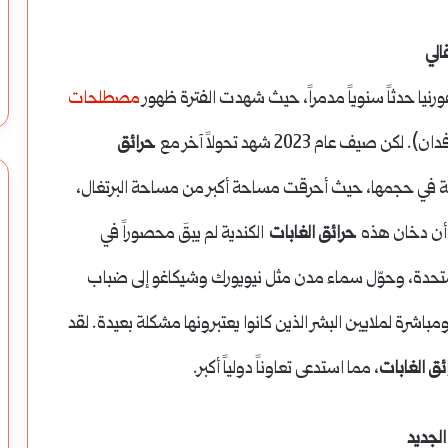
العربية
الي
وإنعاش
رنيا حدثاً سنوياً مدمراً، حيث شهدت الفترة ظهور
مصطلحات
قطاع
حرائق
النسيج
وقة في حجمها، حيث أحرقت مساحة أكبر من مساحة البرتغال،
 أن دخان هذه
حرائق الغابات
الكندية لم يبقَ محصوراً في
المتحدة، وحوّل سماء مدن مثل نيويورك وشيكاغو إلى ضباب
شرة لملايين البشر الذين كانوا يعتبرونها مشكلة بعيدة. لقد
ئق الغابات
، مما استدعى تعاوناً دولياً أكبر.
لجديد