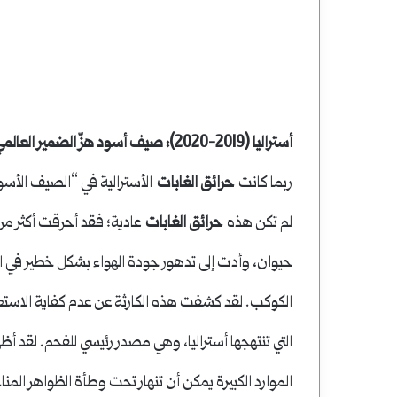
فاصيل
شراكة
جتماع
سورية
جنة
إيطالية
مديد
استراتيجية:
شراكة سورية إيطالية 
تفاصيل اجتماع لجنة تمديد الخدمة لبحث
الزراعة تبرم اتفاقية ل
لخدمة
وزارة
أستراليا (2019-2020): صيف أسود هزّ الضمير العالمي
شروط استمرار العاملين بعد السن القانونية
الاستثمار وتحديث البن
بحث
الزراعة
ربما كانت
حرائق الغابات
الأسترالية في “الصيف الأسود”
روط
تبرم
لم تكن هذه
حرائق الغابات
ستمرار
اتفاقية
حيوان، وأدت إلى تدهور جودة الهواء بشكل خطير في ال
لعاملين
لتطوير
الكوكب. لقد كشفت هذه الكارثة عن عدم كفاية الاستعد
عد
الموارد
التي تنتهجها أستراليا، وهي مصدر رئيسي للفحم. لقد أ
لسن
ودعم
الموارد الكبيرة يمكن أن تنهار تحت وطأة الظواهر المنا
قانونية
الاستثمار