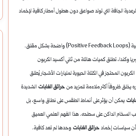
 الرعدية الجافة التي تولد صواعق دون هطول أمطار كافية لإخماد
علاوة على ذلك، أصبحت حلقات التغذية الراجعة الإيجابية (Positive Feedback Loops) واضحة بشكل مقلق.
يا وكندا، تطلق كميات هائلة من ثاني أكسيد الكربون
ربون المحتجز في الكتلة الحيوية لمليارات الأشجار يُطلق
ره يخلق ظروفاً أكثر ملاءمة للمزيد من
حرائق الغابات
الشديدة
ابات
يمكن أن يؤثر على أنماط الطقس على نطاق واسع، بل
 السخام الداكن على سطحه. هذا الفهم العلمي العميق
 بأن سياسات إخماد
حرائق الغابات
وحدها لم تعد كافية.