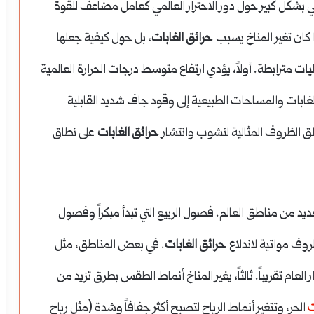
تزايد الإجماع العلمي بشكل كبير حول دور الاحترار العالمي كعامل مضاعف للقوة
حرائق الغابات
، بل حول كيفية جعلها
آليات مترابطة. أولاً، يؤدي ارتفاع متوسط درجات الحرارة العالمية
 الغابات والمساحات الطبيعية إلى وقود جاف شديد القابلية
حرائق الغابات
على نطاق
لعديد من مناطق العالم. فصول الربيع التي تبدأ مبكراً وفصول
ظروف مواتية لاندلاع
حرائق الغابات
. في بعض المناطق، مثل
العام تقريباً. ثالثاً، يغير المناخ أنماط الطقس بطرق تزيد من
ت
الحر، وتتغير أنماط الرياح لتصبح أكثر جفافاً وشدة (مثل رياح