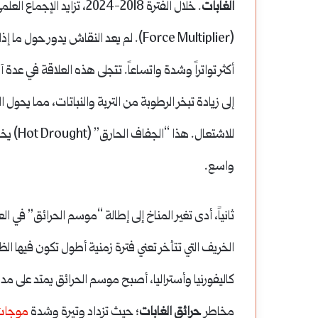
الغابات
. خلال الفترة 2018-2024، 
(Force Multiplier). لم يعد النقاش يدور حول ما إذا كان تغير المناخ يسبب
أكثر تواتراً وشدة واتساعاً. تتجلى هذه العلاقة في عدة 
إلى زيادة تبخر الرطوبة من التربة والنباتات، مما يحول
للاشتعال. هذا “الجفاف الحارق” (Hot Drought) يخلق الظروف المثالية لنشوب وانتشار
واسع.
ثانياً، أدى تغير المناخ إلى إطالة “موسم الحرائق” في ا
الخريف التي تتأخر تعني فترة زمنية أطول تكون فيها ال
كاليفورنيا وأستراليا، أصبح موسم الحرائق يمتد على مدار 
مخاطر
حرائق الغابات
؛ حيث تزداد وتيرة وشدة
موجا