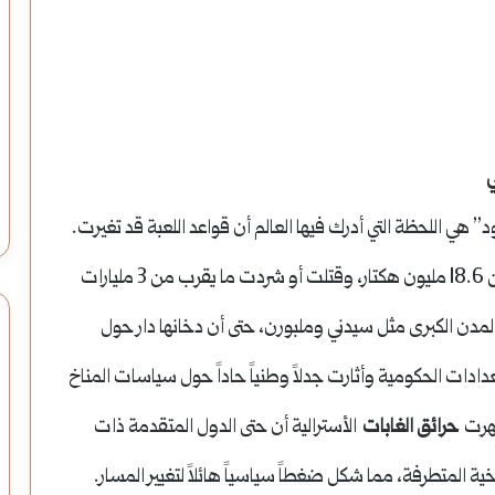
انطلاق
معرض
سوريا
الدولي
استراتيجية: وزارة
انطلاق معرض سوريا الدولي للنسيج “ناس
تطوير الموارد ودعم
تكس 2026”: نافذة إستراتيجية لتعزيز
للنسيج
ية التحتية
الشراكات العربية وإنعاش قطاع النسيج
“ناس
 هي اللحظة التي أدرك فيها العالم أن قواعد اللعبة قد تغيرت.
تكس
عادية؛ فقد أحرقت أكثر من 18.6 مليون هكتار، وقتلت أو شردت ما يقرب من 3 مليارات
2026”:
مدن الكبرى مثل سيدني وملبورن، حتى أن دخانها دار حول
نافذة
ادات الحكومية وأثارت جدلاً وطنياً حاداً حول سياسات المناخ
إستراتيجية
ظهرت
حرائق الغابات
الأسترالية أن حتى الدول المتقدمة ذات
لتعزيز
خية المتطرفة، مما شكل ضغطاً سياسياً هائلاً لتغيير المسار.
الشراكات