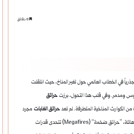
8 دقائق
 الممتدة بين عامي 2018 و2024 تحولاً جذرياً في الخطاب العالمي حول تغير المناخ، حيث انتقلت
 ملموس ومدمر. وفي قلب هذا التحول، برزت
حرائق
من الكوارث المناخية المتطرفة. لم تعد
حرائق الغابات
مجرد
حوادث إقليمية معزولة، بل تحولت إلى ظواهر عالمية هائلة، “حرائق ضخمة” (Megafires) تتحدى قدرات