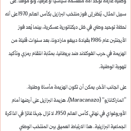
وطنية عارمة توحد أمة منقسمة سياسيًا أو عرقيًا، ولو مؤقتًا. على
سبيل المثال، يُنظر إلى فوز منتخب البرازيل بكأس العالم 1970 على أنه
لحظة توحيد وطني في ظل ديكتاتورية عسكرية، بينما يُعد فوز
الأرجنتين عام 1986 بقيادة دييغو مارادونا، بعد سنوات قليلة من
الهزيمة في حرب الفوكلاند ضد بريطانيا، بمثابة انتقام رمزي وتأكيد
للهوية الوطنية.
على الجانب الآخر، يمكن أن تكون الهزيمة مأساة وطنية.
“الماراكانازو” (Maracanazo)، هزيمة البرازيل على أرضها أمام
الأوروغواي في نهائي كأس العالم 1950، لا تزال جرحًا غائرًا في الذاكرة
الجماعية البرازيلية. هذا الارتباط العميق بين المنتخب الوطني