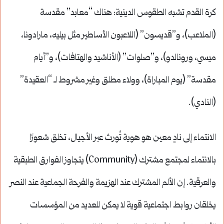
كرة القدم تشبه الطقوس الدينية: هناك “معابد” مقدسة
(الملاعب)، و”قديسون” (اللاعبون الأساطير مثل بيليه، مارادونا،
ميسي، ورونالدو)، و”صلوات” (الأناشيد والهتافات)، و”أيام
مقدسة” (يوم المباراة)، وولاء مطلق وغير مشروط لـ “العقيدة”
(النادي).
الانتماء إلى نادٍ معين هو هوية تُورث عبر الأجيال، تخلق شعورًا
بالانتماء لمجتمع مشترك (Community) يتجاوز الفوارق الطبقية
والعرقية. إن الألم المشترك عند الهزيمة والفرحة الجماعية عند النصر
يخلقان روابط اجتماعية قوية لا يمكن للعديد من المؤسسات