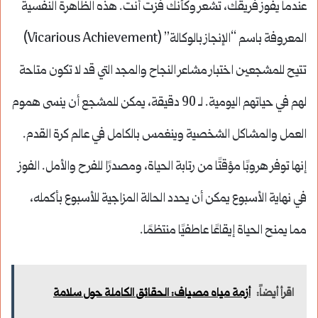
عندما يفوز فريقك، تشعر وكأنك فزت أنت. هذه الظاهرة النفسية
المعروفة باسم “الإنجاز بالوكالة” (Vicarious Achievement)
تتيح للمشجعين اختبار مشاعر النجاح والمجد التي قد لا تكون متاحة
لهم في حياتهم اليومية. لـ 90 دقيقة، يمكن للمشجع أن ينسى هموم
العمل والمشاكل الشخصية وينغمس بالكامل في عالم كرة القدم.
إنها توفر هروبًا مؤقتًا من رتابة الحياة، ومصدرًا للفرح والأمل. الفوز
في نهاية الأسبوع يمكن أن يحدد الحالة المزاجية للأسبوع بأكمله،
مما يمنح الحياة إيقاعًا عاطفيًا منتظمًا.
اقرأ أيضاً:
أزمة مياه مصياف: الحقائق الكاملة حول سلامة