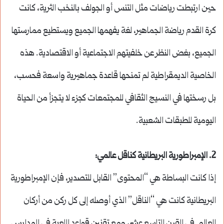
حين ارتبطت رياضات مثل التنس أو الجولف بالنخب الثرية، كانت
كرة القدم رياضة الجماهير، لغة يفهمها الجميع ويستطيع ممارستها
الجميع، بغض النظر عن خلفيتهم الاجتماعية أو الاقتصادية. هذه
الخاصية الديمقراطية لم تمنحها قاعدة جماهيرية واسعة فحسب،
بل رسختها في النسيج الثقافي للمجتمعات كجزء لا يتجزأ من الحياة
اليومية للطبقات الشعبية.
2.
الإمبراطورية البريطانية كناقل عالمي
:
إذا كانت البساطة هي “المحتوى” القابل للتصدير، فإن الإمبراطورية
البريطانية كانت هي “الناقل” الذي أوصله إلى كل ركن من أركان
العالم. في القرن التاسع عشر، ومع تقنين قواعد اللعبة في المدارس