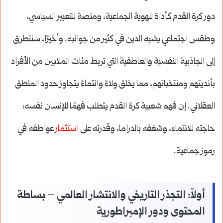
دور كرة القدم كأداة للهوية الجماعية، ومنصة للتعبير السياسي،
وطقس اجتماعي يشبه الدين في كثير من جوانبه. وأخيرًا، سنتطرق
إلى الجاذبية النفسية والعاطفية التي تربط مئات الملايين من الأفراد
بأنديتهم ومنتخباتهم، مما يخلق ولاءً وانتماءً يتجاوز حدود المنطق
العقلاني. إن فهم شعبية كرة القدم يتطلب فهمًا للإنسان نفسه:
حاجته للانتماء، وشغفه بالدراما، وقدرته على
استثمار
عواطفه في
رموز جماعية.
أولاً: التجذر التاريخي والانتشار العالمي – بساطة
المحتوى ودور الإمبراطورية