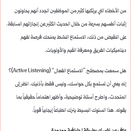
من الأخطاء التي يرتكبها كثير من الموظفين الجدد أنهم يحاولون
إثبات أنفسهم بسرعة من خلال الحديث الكثير عن إنجازاتهم السابقة.
على النقيض من ذلك، الاستماع النشط يمنحك فرصة لفهم
ديناميكيات الفريق ومعرفة القيم والأولويات.
هل سمعت بمصطلح “الاستماع الفعال” (Active Listening)؟
إنه يعني أن تستمع بكل حواسك، وليس فقط بأذنيك. انظر إلى
المتحدث، واطرح أسئلة توضيحية، وأظهر اهتماماً حقيقياً بما
يقوله. هذا السلوك البسيط يترك انطباعاً إيجابياً قوياً.