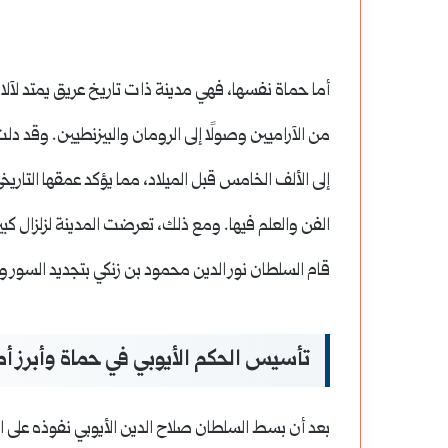
أفضل
إستراتيجيات
الاستثمار
أما حماة نفسها، فهي مدينة ذات تاريخ عريق يمتد لآلا
طويلة
من الآراميين وصولًا إلى الرومان والبيزنطيين.
أفضل إستراتيجيات ال
الأجل
في 2026: كيف تبني ثروة مستمرة؟
إلى الألف الخامس قبل الميلاد، مما يؤكد عمقها التاريخ
في
الفن والعلم فيها.
2026:
قام السلطان نور الدين محمود بن زنكي بتجديد السور و
كيف
تبني
تأسيس الحكم الأيوبي في حماة وأبرز أمر
ثروة
مستمرة؟
بعد أن بسط السلطان صلاح الدين الأيوبي نفوذه على ال