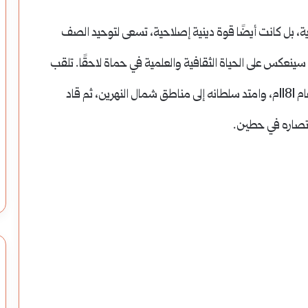
رية، بل كانت أيضًا قوة دينية إصلاحية، تسعى لتوحيد الصف
سينعكس على الحياة الثقافية والعلمية في حماة لاحقًا. تلقب
صلاح الدين بالسلطان عام 1174م، واستولى على حلب عام 1181م، وامتد سلطانه إلى مناطق شمال النهرين، ثم قاد