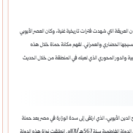
ن العريقة التي شهدت فترات تاريخية غنية، وكان العصر الأيوبي
سيجها الحضاري والعمراني. لفهم مكانة حماة خلال هذه
ية والدور المحوري الذي لعبته في المنطقة من خلال الحديث
ح الدين الأيوبي، الذي ارتقى إلى سدة الوزارة في مصر بعد حملة
عمه أسد الدين شيركوه الثالثة، وتمكن من القضاء على الدولة الفاطمية سنة 567هـ/1171م. انطلقت نواة هذه الدولة