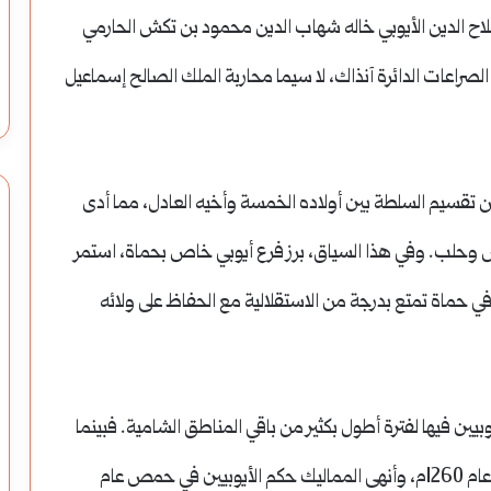
ح الدين الأيوبي خاله شهاب الدين محمود بن تكش الحارمي
الصراعات الدائرة آنذاك، لا سيما محاربة الملك الصالح إسماعيل
ن تقسيم السلطة بين أولاده الخمسة وأخيه العادل، مما أدى
ص وحلب.
وفي هذا السياق، برز فرع أيوبي خاص بحماة، استمر
ي في حماة تمتع بدرجة من الاستقلالية مع الحفاظ على ولائه
بيين فيها لفترة أطول بكثير من باقي المناطق الشامية. فبينما
قضى المغول على السلالات الفرعية في دمشق وحلب عام 1260م، وأنهى المماليك حكم الأيوبيين في حمص عام