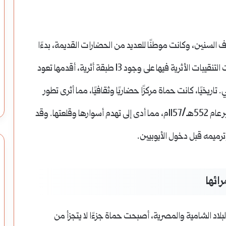
النسيج
في
سوريا:
ف السنين، وكانت موطنًا للعديد من الحضارات القديمة، بدءًا
تاريخ
وقد دلت التنقيبات الأثرية فيها على وجود 13 طبقة أثرية، أقدمها تعود
استثمار طويلة الأجل
النسيج في سوريا: تاريخ ورمزية وصناعة من
ورمزية
الحرير إلى القطن
ي.
تاريخيًا، كانت حماة مركزًا حضاريًا وثقافيًا، مما أثرى تطور
وصناعة
ومع ذلك، تعرضت المدينة لزلزال كبير عام 552هـ/1157م، مما أدى إلى تهدم أسوارها وقلعتها. وقد
من
ترميمه قبل دخول الأيوبيين.
الحرير
إلى
ائها
القطن
بلاد الشامية والمصرية، أصبحت حماة جزءًا لا يتجزأ من