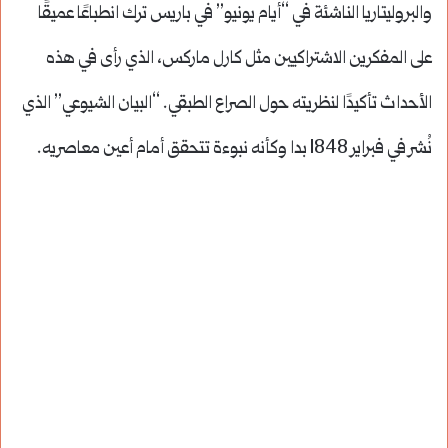
والبروليتاريا الناشئة في “أيام يونيو” في باريس ترك انطباعًا عميقًا
على المفكرين الاشتراكيين مثل كارل ماركس، الذي رأى في هذه
الأحداث تأكيدًا لنظريته حول الصراع الطبقي. “البيان الشيوعي” الذي
نُشر في فبراير 1848 بدا وكأنه نبوءة تتحقق أمام أعين معاصريه.