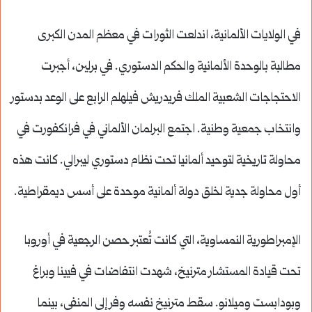
في الولايات الألمانية، اندلعت الثورات في معظم المدن الكبرى
مطالبة بالوحدة الألمانية والحكم الدستوري. في برلين، أجبرت
الاحتجاجات الشعبية الملك فريدريش فيلهلم الرابع على الوعد بدستور
وانتخاب جمعية وطنية. اجتمع البرلمان الألماني في فرانكفورت في
محاولة تاريخية لتوحيد ألمانيا تحت نظام دستوري ليبرالي. كانت هذه
أول محاولة جدية لخلق دولة ألمانية موحدة على أسس ديمقراطية.
الإمبراطورية النمساوية، التي كانت تُعتبر حصن الرجعية في أوروبا
تحت قيادة المستشار مترنيخ، شهدت انتفاضات في فيينا وبراغ
وبودابست وميلانو. سقط مترنيخ نفسه وفر إلى المنفى، بينما