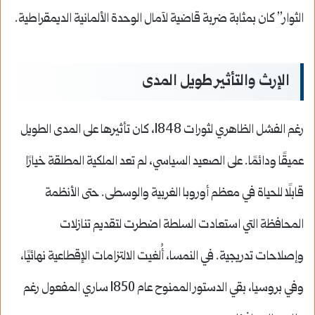
الثوار” كان بمثابة ضربة قاضية لآمال الوحدة الألمانية الديمقراطية.
الإرث والتأثير طويل المدى
رغم الفشل الظاهري لثورات 1848، كان تأثيرها على المدى الطويل
عميقًا ودائمًا. على الصعيد السياسي، لم تعد الملكية المطلقة خيارًا
قابلًا للحياة في معظم أوروبا الغربية والوسطى. حتى الأنظمة
المحافظة التي استعادت السلطة اضطرت لتقديم تنازلات
وإصلاحات تدريجية. في النمسا، أُلغيت الالتزامات الإقطاعية نهائيًا،
وفي بروسيا، بقي الدستور الممنوح عام 1850 ساري المفعول رغم