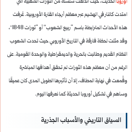
أوروبا
الحديث، حيث اندلعت سلسلة من الثورات الشعبية التي
امتدت كالنار في الهشيم عبر معظم أرجاء القارة الأوروبية. عُرفت
هذه الأحداث المترابطة باسم “ربيع الشعوب” أو “ثورات 1848″،
وقد مثلت لحظة فارقة في التاريخ الأوروبي حيث تحدت الشعوب
النظام القديم وطالبت بالحرية والديمقراطية والوحدة القومية. على
الرغم من أن معظم هذه الثورات لم تحقق أهدافها المباشرة
وقُمعت في نهاية المطاف، إلا أن تأثيرها الطويل المدى كان عميقًا
وساهم في تشكيل أوروبا الحديثة كما نعرفها اليوم.
السياق التاريخي والأسباب الجذرية