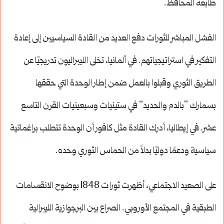
طابعه المحافظ.
الفشل المباشر للثورات دفع العديد من القادة السياسيين إلى إعادة
التفكير في استراتيجياتهم. في ألمانيا، تخلى الليبراليون تدريجيًا عن
الطريق الثوري وقبلوا بالعمل ضمن إطار الوحدة التي حققها
بسمارك “بالدم والحديد” في ستينيات وسبعينيات القرن التاسع
عشر. في إيطاليا، أدرك القادة مثل كافور أن الوحدة تتطلب براغماتية
سياسية ودعمًا دوليًا بدلاً من الحماس الثوري وحده.
على الصعيد الاجتماعي، أظهرت ثورات 1848 بوضوح الانقسامات
الطبقية في المجتمع الأوروبي. الصراع بين البرجوازية الليبرالية