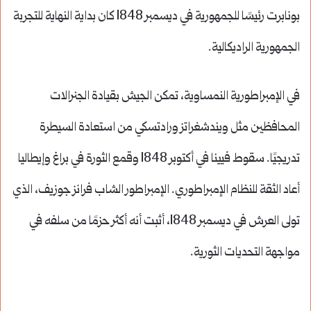
بونابرت رئيسًا للجمهورية في ديسمبر 1848 كان بداية النهاية للتجربة
الجمهورية الراديكالية.
في الإمبراطورية النمساوية، تمكن الجيش بقيادة الجنرالات
المحافظين مثل ويندشغراتز ورادتسكي من استعادة السيطرة
تدريجيًا. سقوط فيينا في أكتوبر 1848 وقمع الثورة في براغ وإيطاليا
أعاد الثقة للنظام الإمبراطوري. الإمبراطور الشاب فرانز جوزيف، الذي
تولى العرش في ديسمبر 1848، أثبت أنه أكثر حزمًا من سلفه في
مواجهة التحديات الثورية.