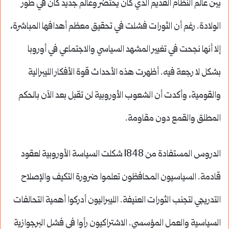
بين عالم النظام القديم الذي كان يحتضر وعالم جديد كان في طور
الولادة. رغم أن الثورات فشلت في تحقيق معظم أهدافها المباشرة،
إلا أنها نجحت في تغيير المشهد السياسي والاجتماعي في أوروبا
بشكل لا رجعة فيه. أظهرت هذه الأحداث قوة الأفكار الليبرالية
والقومية، وأكدت أن الشعوب الأوروبية لن تقبل بعد الآن بالحكم
المطلق والقمع دون مقاومة.
الدروس المستفادة من 1848 شكلت السياسة الأوروبية لعقود
قادمة. السياسيون المحافظون تعلموا ضرورة التكيف والإصلاح
التدريجي لتجنب الثورات العنيفة. الليبراليون أدركوا أهمية التحالفات
السياسية والعمل المؤسسي. الاشتراكيون رأوا في فشل البرجوازية