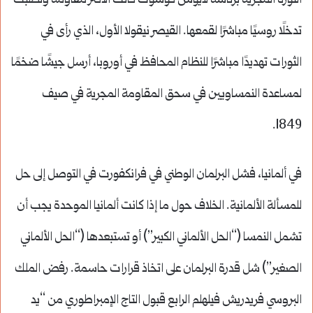
الثورة المجرية برئاسة لايوش كوشوت كانت الأكثر مقاومة وتطلبت
تدخلًا روسيًا مباشرًا لقمعها. القيصر نيقولا الأول، الذي رأى في
الثورات تهديدًا مباشرًا للنظام المحافظ في أوروبا، أرسل جيشًا ضخمًا
لمساعدة النمساويين في سحق المقاومة المجرية في صيف
1849.
في ألمانيا، فشل البرلمان الوطني في فرانكفورت في التوصل إلى حل
للمسألة الألمانية. الخلاف حول ما إذا كانت ألمانيا الموحدة يجب أن
تشمل النمسا (“الحل الألماني الكبير”) أو تستبعدها (“الحل الألماني
الصغير”) شل قدرة البرلمان على اتخاذ قرارات حاسمة. رفض الملك
البروسي فريدريش فيلهلم الرابع قبول التاج الإمبراطوري من “يد