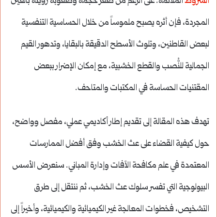
الشروط
الملائمة. على الرغم من صغر حجمه وصعوبة رؤيته بالعين
المجردة، فإن أثره يصبح ملموساً من خلال الحساسية التنفسية
لبعض القاطنين، وتلوث الأسطح الدقيقة بالبقايا، وتدهور القيم
الجمالية للنُّصب والقطع الخشبية، مع إمكان الإضرار ببعض
المقتنيات الحساسة في المكتبات والمتاحف.
تهدف هذه المقالة إلى تقديم إطار أكاديمي عملي، مفصل وواضح،
حول كيفية القضاء على عث الخشب وفق أفضل الممارسات
المعتمدة في علم مكافحة الآفات وإدارة المباني. سنعرض الأسس
البيولوجية التي تفسر سلوك عث الخشب، ثم ننتقل إلى طرق
التشخيص، فخطوات المعالجة غير الكيميائية والكيميائية، وأخيراً إلى