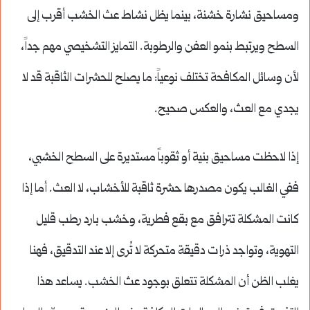
ومساحيق نشارة خشنة، بينما يظل نشاط عث الخشب أقرب إلى
السطح ويرتبط بنمو العفن والرطوبة. التمايز التشخيصي مهم جداً،
لأن وسائل المكافحة تختلف نوعياً: ما يصلح للحشرات الثاقبة قد لا
يجدي مع العث، والعكس صحيح.
إذا لاحظت مساحيق بنية أو ثقوباً مستديرة على السطح الخشبي،
ففي الغالب يكون مصدرها حشرة ثاقبة للأخشاب، لا العث. أما إذا
كانت المشكلة تترافق مع بقع فطرية، وخشب بارد رطب قليل
التهوية، وتواجد ذرات دقيقة متحركة لا تُرى إلا عند التدقيق، فهنا
يغلب الظن أن المشكلة تتعلق بوجود عث الخشب. يساعد هذا