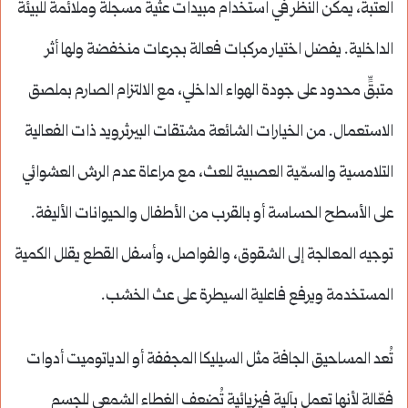
العتبة، يمكن النظر في استخدام مبيدات عثية مسجلة وملائمة للبيئة
الداخلية. يفضل اختيار مركبات فعالة بجرعات منخفضة ولها أثر
متبقٍّ محدود على جودة الهواء الداخلي، مع الالتزام الصارم بملصق
الاستعمال. من الخيارات الشائعة مشتقات البيرثرويد ذات الفعالية
التلامسية والسمّية العصبية للعث، مع مراعاة عدم الرش العشوائي
على الأسطح الحساسة أو بالقرب من الأطفال والحيوانات الأليفة.
توجيه المعالجة إلى الشقوق، والفواصل، وأسفل القطع يقلل الكمية
المستخدمة ويرفع فاعلية السيطرة على عث الخشب.
تُعد المساحيق الجافة مثل السيليكا المجففة أو الدياتوميت أدوات
فعّالة لأنها تعمل بآلية فيزيائية تُضعف الغطاء الشمعي للجسم