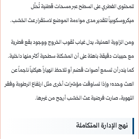
للمحتوى الفطري على السطح عبر مسحات قطنية تُحلّل
ميكروسكوبياً لتقدير مدى مواءمة الموضع لاستقرار عث الخشب.
ومن الزاوية العملية، يدل غياب ثقوب الخروج ووجود بقع فطرية
مع حبيبات دقيقة باهتة على أن المشكلة سطحية أكثر منها داخلية.
كما يندر أن تسمع أصوات قضم أو تلاحظ انهياراً هيكلياً ناجماً عن
العث وحده؛ وإذا تساوقت مؤشرات أخرى مثل ارتفاع الرطوبة وفقر
التهوية، صارت فرضية عث الخشب أرجح من غيرها.
نهج الإدارة المتكاملة