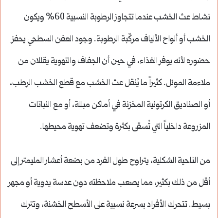
نشاط عث الخشب عندما تتجاوز الرطوبة النسبية 60% ويكون
الخشب أو ألواح الألياف مركّبة الرطوبة. وجود العفن السطحي يحفز
حضوره لأنه يوفر الغذاء، في حين أن الجفاف والتهوية يقللان من
ملاءمة الموئل. كثيراً ما يُنقل عث الخشب مع قطع الخشب الرطب،
أو الصناديق الكرتونية المخزنة في أماكن مبللة، أو مع النباتات
المزروعة داخلياً التي تُسقى بكثرة وتضعف تهوية محيطها.
من الناحية الشكلية، يتراوح طول الفرد من بضعة أعشار المليمتر إلى
أقل من ذلك بكثير، مما يصعب ملاحظته دون عدسة يدوية أو مجهر
بسيط. تتحرك الأفراد بسرعة نسبية على الأسطح الخشنة، وتترك