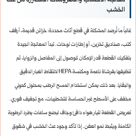
معالجة الأخشاب والمفروشات المتضررة من عث
الخشب
غالباً ما تُرصَد المشكلة في قطع أثاث محددة: خزائن قديمة، أرفف
كتب، صناديق تخزين، أو إطارات لوحات. تبدأ المعالجة الجيدة
بتفكيك القطعة قدر الإمكان للوصول إلى المفاصل والزوايا، ثم
تنظيفها بفرشاة ناعمة ومكنسة HEPA لالتقاط الغبار الدقيق
والبقايا. بعد ذلك يمكن استخدام المسح الرطب بمحلول كحولي
مخفف على الأسطح غير الحساسة للتشطيبات، مع تجفيف فوري.
تعريض القطعة لتيار هواء دافئ وجاف لبضع ساعات يطرد الرطوبة
الكامنة ويثبط نمو العفن. إذا تأكد وجود عث الخشب في شقوق