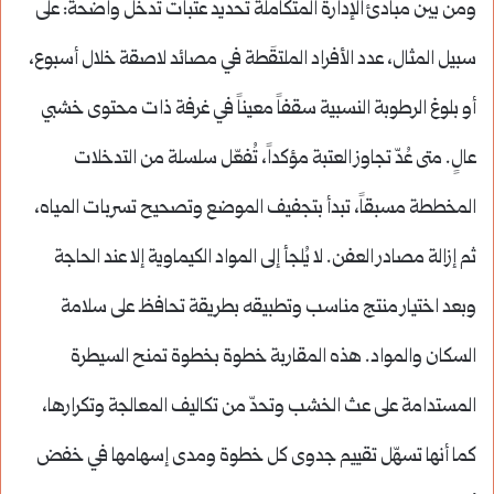
ومن بين مبادئ الإدارة المتكاملة تحديد عتبات تدخّل واضحة: على
سبيل المثال، عدد الأفراد الملتقَطة في مصائد لاصقة خلال أسبوع،
أو بلوغ الرطوبة النسبية سقفاً معيناً في غرفة ذات محتوى خشبي
عالٍ. متى عُدّ تجاوز العتبة مؤكداً، تُفعّل سلسلة من التدخلات
المخططة مسبقاً، تبدأ بتجفيف الموضع وتصحيح تسربات المياه،
ثم إزالة مصادر العفن. لا يُلجأ إلى المواد الكيماوية إلا عند الحاجة
وبعد اختيار منتج مناسب وتطبيقه بطريقة تحافظ على سلامة
السكان والمواد. هذه المقاربة خطوة بخطوة تمنح السيطرة
المستدامة على عث الخشب وتحدّ من تكاليف المعالجة وتكرارها،
كما أنها تسهّل تقييم جدوى كل خطوة ومدى إسهامها في خفض