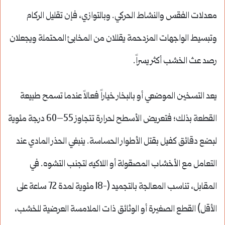
معدلات الفقس والنشاط الحركي. وبالتوازي، فإن تقليل الركام
وتبسيط الواجهات المزدحمة يقللان من المخابئ المحتملة ويجعلان
رصد عث الخشب أكثر يسراً.
يعد التسخين الموضعي أو بالبخار خياراً فعالاً عندما تسمح طبيعة
القطعة بذلك؛ فتعريض الأسطح لحرارة تتجاوز 55–60 درجة مئوية
لبضع دقائق كفيل بقتل الأطوار الحساسة. ينبغي الحذر المادي عند
التعامل مع الأخشاب المصقولة أو اللاكيه لتجنب التشوه. في
المقابل، تناسب المعالجة بالتجميد (-18 مئوية لمدة 72 ساعة على
الأقل) القطع الصغيرة أو الوثائق ذات الملامسة العرضية للخشب،