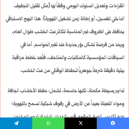
القراءات وتعديل السلوك اليومي وفقاً لها (مثل تقليل التجفيف
الداخلي للغسيل، أو إطالة زمن تشغيل التهوية). هذا النهج الاستباقي
يحافظ على الظروف غير المناسبة لتكاثر عث الخشب طوال العام،
ويحد من فرصة تشكل بؤر جديدة عند تغير المواسم. أما في
السياقات المؤسسية كالمكتبات والمتاحف، فتُعد خطط مراقبة
بيئية دقيقة شرطاً جوهرياً للحفاظ الوقائي من عث الخشب.
تدابير بسيطة مكملة، لكنها حاسمة، تشمل: حفظ الأخشاب الجافة
ومواد التعبئة بعيداً عن الأرض في رفوف شبكية تسمح بالتهوية؛
عدم تكديس الورق المقوى قرب الجدران الباردة؛ تدوير المخزون
يسبوك
‫X
واتساب
تيلقرام