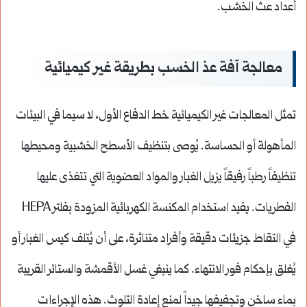
أعداد عث الخشب.
معالجة آفة عذ الخسب بطريقة غير كيميائية
تمثل المعالجات غير الكيميائية خط الدفاع الأول، لا سيما في البيئات
المأهولة أو الحساسة. يُوصى بتنظيف الأسطح الخشبية ومحيطها
تنظيفاً رطباً رفيقاً يزيل الغبار والمواد العضوية التي تتغذى عليها
الفطريات. يفيد استخدام المكنسة الكهربائية المزودة بفلتر HEPA
في التقاط جزيئات دقيقة وأفراد متناثرة، على أن يُتلف كيس الغبار أو
يُغلق بإحكام فور الانتهاء. كما ينبغي غسل الأقمشة والستائر القريبة
بماء ساخن وتجفيفها جيداً لمنع إعادة التلوث. هذه الإجراءات