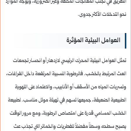
التفريق في تجنب المعالجات المكلفة وغير الضرورية، ويوجّه الموارد
نحو التدخلات الأكثر جدوى.
العوامل البيئية المؤثرة
تمثل العوامل البيئية المحرك الرئيسي لازدهار أو انحسار تجمعات
العث المرتبط بالخشب. فالرطوبة النسبية المرتفعة داخل الفراغات،
وتسربات المياه من الأسقف أو الأنابيب، والاعتماد على التهوية
الطبيعية الضعيفة، جميعها تسهم في تهيئة موئل مناسب. لطبيعة
الخشب المسامي قدرة على امتصاص الرطوبة، ومع مرور الوقت
يصبح سطحه وسطاً مفضلاً للفطريات والخمائر التي تجذب عث