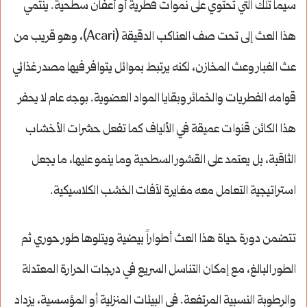
سيما تلك التي تحتوي على نموات فطرية أو أعفان سطحية. ينتمي
هذا العث إلى تحت صف العناكب الدقيقة (Acari)، وهو قريب من
عث الغبار وعث المخازن، لكنه يرتبط بموائل يتوافر فيها مصدر غذائي
قوامه الفطريات والخمائر وبقايا المواد العضوية. بوجه عام لا يحفر
هذا الكائن قنوات عميقة في الألياف كما تفعل حشرات الأخشاب
الثاقبة، بل يعتمد على القشور السطحية وما ينمو عليها، ما يجعل
استراتيجية التعامل معه مغايرة لآفات الخشب الكلاسيكية.
تتضمن دورة حياة هذا العث أطواراً بيضية ويتلوها طور حوري ثم
الطور البالغ، مع إمكان التناسل السريع في درجات الحرارة المعتدلة
والرطوبة النسبية المرتفعة. في البيئات المنزلية أو المؤسسية، يزداد