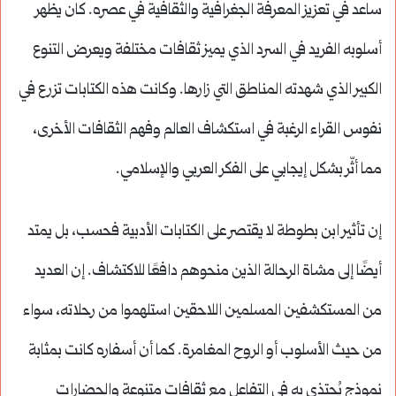
ساعد في تعزيز المعرفة الجغرافية والثقافية في عصره. كان يظهر
أسلوبه الفريد في السرد الذي يميز ثقافات مختلفة ويعرض التنوع
الكبير الذي شهدته المناطق التي زارها. وكانت هذه الكتابات تزرع في
نفوس القراء الرغبة في استكشاف العالم وفهم الثقافات الأخرى،
مما أثّر بشكل إيجابي على الفكر العربي والإسلامي.
إن تأثير ابن بطوطة لا يقتصر على الكتابات الأدبية فحسب، بل يمتد
أيضًا إلى مشاة الرحالة الذين منحوهم دافعًا للاكتشاف. إن العديد
من المستكشفين المسلمين اللاحقين استلهموا من رحلاته، سواء
من حيث الأسلوب أو الروح المغامرة. كما أن أسفاره كانت بمثابة
نموذج يُحتذى به في التفاعل مع ثقافات متنوعة والحضارات