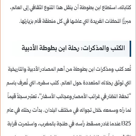
كتاباته، استطاع ابن بطوطة أن ينقل هذا التنوع الثقافي إلى العالم،
مبرزًا اللحظات الفريدة التي عاشها في كل منطقة قام بزيارتها.
الكتب والمذكرات: رحلة ابن بطوطة الأدبية
تُعد كتب ومذكرات ابن بطوطة من أهم المصادر الأدبية والتاريخية
التي توثق رحلاته المتعددة حول العالم. كتب سفره، التي تُعرف باسم
“تحفة النظار في غرائب الأمصار وعجائب الأسفار”، تعتبر سجلاً قيماً
لما رآه وسمعه خلال تجواله في مختلف البلدان. بدأت رحلته في عام
1325 عندما غادر مسقط رأسه في طنجة بالمغرب، واستمرت قرابة