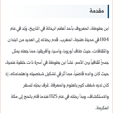
مقدمة
ابن بطوطة، المعروف بأحد أعظم الرحالة في التاريخ، وُلِد في عام
1304 في مدينة طنجة، المغرب. قدم رحلاته إلى العديد من البلدان
والثقافات، حيث طاف أوروبا، وآسيا، وأفريقيا، مما جعله يمثل
جسراً ثقافياً بين الأمم. نشأ ابن بطوطة في أسرة ذات خلفية علمية،
حيث كان والده قاضياً، مما أثر في تشكيل شخصيته واهتماماته، إذ
كان لديه شغف كبير بالعلوم والمعرفة. عُرف بحبّه للسفر
والاستكشاف، وبدأ رحلته في عام 1325 عندما قام بالحج إلى مكة
المكرمة.