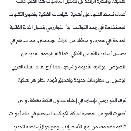
العميقة وأفكاره الرائدة في تشكيل أساسيات هذا العلم. كانت
أعماله تسلط الضوء على أهمية القياسات الفلكية وتطوير التقنيات
المستخدمة في رصد الكواكب. بدأ الخوارزمي بتحليل الأدلة الفلكية
المتاحة في عصره، واستفاد من التراث الهيلينستي، مما ساهم في
تحسين أساليب القياس الفلكي. كما قام بترجمة العديد من
النصوص اليونانية القديمة وشرحها، مما أتاح لعالم الفلك العربي
الوصول إلى معلومات جديدة وتعميق فهمه للظواهر الفلكية.
عُرف الخوارزمـي بإنجازه في إنشاء جداول فلكية دقيقة، والتي
أظهرت العوامل المتغيرة لحركة الكواكب. استخدم في ذلك أدوات
فلكية متقدمة، من بينها الأسطرلاب، وهو جهاز يُستخدم لتحديد