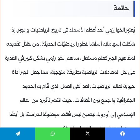
خاتمة
يُعتبر الخوارزمي أحد أعظم الأسماء في تاريخ الرياضيات والجبر، إذ
شكلت إسهاماته أساسًا لتطور الرياضيّات الحديثة. من خلال تقديمه
لمفاهيم الجبر كعلم مستقل، ساهم الخوارزمي بشكل كبير في القدرة
على حل المعادلات الرياضية بطريقة منهجية، مما جعل الجبر أداة
حيوية لعالم الرياضيات. لقد ألغى العمل الذي قام به الحدود
الجغرافية والجمع بين الثقافات، حيث انتشر تأثيره من العالم
الإسلامي إلى أوروبا، ليصبح ليس فقط موضوعًا للدراسة، بل أيضًا
مصدر إلهام للعديد من العلماء والمفكرين.
يسبوك
‫X
واتساب
تيلقرام