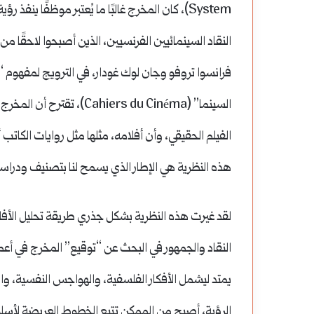
System)، كان المخرج غالبًا ما يُعتبر موظفًا 
فرانسوا تروفو وجان لوك غودار، في الترويج لمفهوم “
السينما” (iers du Cinéma
الفيلم الحقيقي، وأن أفلامه، مثلها مثل روايات الك
هذه النظرية هي الإطار الذي يسمح لنا بتصنيف ودراس
لقد غيرت هذه النظرية بشكل جذري طريقة تحليل الأفلام و
النقاد والجمهور في البحث عن “توقيع” المخرج في أعمال
يمتد ليشمل الأفكار الفلسفية، والهواجس النفسية، وال
الرؤية، أصبح من الممكن تتبع الخطوط العريضة لأسلوب