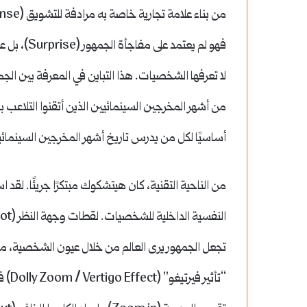
نواعير
حماة:
فهو لم يعت
روعة
لا تعرفها الشخصيات. هذا التباين في المعرفة بين ا
الهندسة
من أشهر المخرجين السينمائيين الذين أتقنوا التلاعب 
نواعير حماة: روعة ا
المائية
العصور في سوريا
عبر
أساسيًا لكل من يدرس تاريخ أشهر المخرجين السينمائي
العصور
من الناحية التقنية، كان هيتشكوك مبتكرًا جريئًا. لقد 
في
سوريا
تجعل الجمهور يرى العالم من خلال عيون الشخصية، مما ي