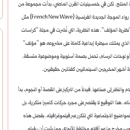
ينفذ رؤية المنتج. لكن في خمسينيات القرن الماضي، بدأت مجموعة من
النقاد السينمائيين الفرنسيين، الذين أصبحوا لاحقًا من رواد الموجة الجديدة الفرنسية (French New Wave) مثل
نظرية المؤلف”. هذه النظرية، التي نُشرت في مجلة “كراسات
Cah)، تقترح أن المخرج الذي يمتلك سيطرة إبداعية كاملة على مشروعه هو “مؤلف”
اتب أو لوحات الرسام، تحمل بصمة أسلوبية وموضوعية متسقة.
ة أشهر المخرجين السينمائيين كفنانين حقيقيين.
النظر إلى صناعها. فبدلاً من التركيز على القصة أو النجوم، بدأ
ه. هذا التوقيع لا يقتصر على مجرد حركات كاميرا متكررة، بل
مواضيع الاجتماعية التي تتكرر عبر فيلموغرافيته. بفضل هذه
 مخرج ما عبر أفلام مختلفة الأنواع، مما يثبت أن رؤيته