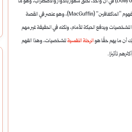
تقريب العدسة (Zoom in) وإبعاد الكاميرا للخلف (Dolly out) في آن واحد، لخلق شعور بالدوار والاضطراب، وهو ما
يعكس الحالة الذهنية للبطل. كما اشتهر باستخدامه لمفهوم “الماكغافين” (MacGuffin)، وهو عنصر في القصة
للشخصيات ويدفع الحبكة للأمام، ولكنه في الحقيقة غير مهم
 أن ما يهم حقًا هو
الرحلة النفسية
للشخصيات، وهذا الفهم
رهم تأثيرًا.