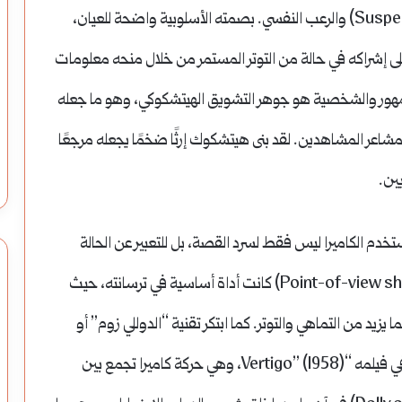
الاتفاق
من بناء علامة تجارية خاصة به مرادفة للتشويق (Suspense) والرعب النفسي. بصمته الأسلوبية واضحة للعيان،
الجوي
مد على مفاجأة الجمهور (Surprise)، بل على إشراكه في حالة من التوتر المستمر من خلال منحه معلومات
السوري
لجمهور والشخصية هو جوهر التشويق الهيتشكوكي، وهو ما جعله
الألماني:
الاتفاق الجوي السوري الألماني: مسار
بمشاعر المشاهدين. لقد بنى هيتشكوك إرثًا ضخمًا يجعله مرجعًا
لهندسة المائية عبر
إستراتيجي يطلق خطة العمل المشترك
مسار
ويعزز الاستقرار
إستراتيجي
ين.
يطلق
استخدم الكاميرا ليس فقط لسرد القصة، بل للتعبير عن الحالة
خطة
النفسية الداخلية للشخصيات. لقطات وجهة النظر (Point-of-view shot) كانت أداة أساسية في ترسانته، حيث
العمل
المشتركة
زيد من التماهي والتوتر. كما ابتكر تقنية “الدوللي زوم” أو
ويعزز
“تأثير فيرتيغو” (Dolly Zoom / Vertigo Effect) في فيلمه “Vertigo” (1958)، وهي حركة كاميرا تجمع بين
الاستقرار