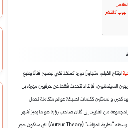
لخلاص
البوب كالتشر
عية
لإنتاج الفيلم، متجاوزًا دوره كمنفذ تقني ليصبح فنانًا يطبع
رجين السينمائيين، فإننا لا نتحدث فقط عن حرفيين مهرة، بل
 كحبر، والممثلين ككلمات لصياغة عوالم متكاملة تحمل
ر لمجموعة من الفنيين إلى فنان صاحب رؤية هو ما يميز أشهر
المخرجين السينمائيين عن غيرهم، وهو المفهوم الذي رسخته “نظرية المؤلف” (Auteur Theory) التي ستكون حجر