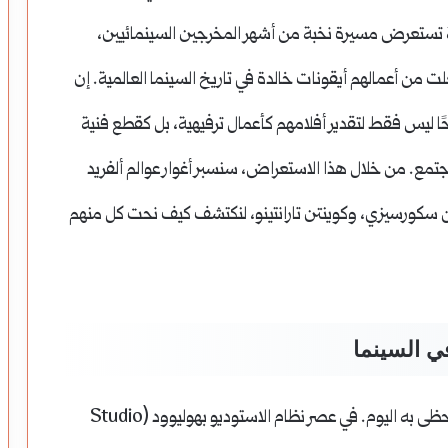
الة تستعرض مسيرة نخبة من أشهر المخرجين السينمائيين،
لت من أعمالهم أيقونات خالدة في تاريخ السينما العالمية. إن
ًا ليس فقط لتقدير أفلامهم كأعمال ترفيهية، بل كقطع فنية
مع. من خلال هذا الاستعراض، سنسبر أغوار عوالم ألفريد
ن سكورسيزي، وكوينتن تارانتينو، لنكتشف كيف نحت كل منهم
ي السينما
لم يكن دور المخرج يُنظر إليه دائمًا بالتقدير الفني الذي يحظى به اليوم. في عصر نظام الاستوديو بهوليوود (Studio