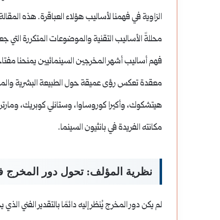
الزاوية في فهمنا لأساليب هؤلاء العباقرة. هذه المق
محللةً الأساليب التقنية والموضوعات المتكررة التي جع
فهم أساليب أشهر المخرجين السينمائيين يمنحنا مفتاح
معقدة تعكس رؤى عميقة حول الطبيعة البشرية والمجت
هيتشكوك، وأكيرا كوروساوا، وستانلي كوبريك، ومارت
مكانته الفريدة في بانثيون السينما.
نظرية المؤلف: تحول دور المخرج ف