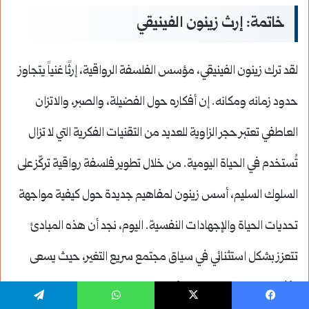
خاتمة: إرث زينون الفينيقي
لقد ترك زينون الفينيقي، مؤسس الفلسفة الرواقية، إرثًا غنياً يتجاوز
حدود زمانه ومكانه. إن أفكاره حول الفضيلة، والصبر، والاتزان
العاطفي تعتبر حجر الزاوية للعديد من التقنيات الفكرية التي لا تزال
تُستخدم في الحياة اليومية. من خلال تطوير فلسفة رواقية تركّز على
السلوك السليم، أسس زينون لمفاهيم جديدة حول كيفية مواجهة
تحديات الحياة والإجهادات النفسية. اليوم، نجد أن هذه المبادئ
تتعزز بشكل استثنائي في سياق مجتمع سريع التغير، حيث يسعى
الأفراد إلى تحقيق التوازن والأمان النفسي.
يسبوك
‫X
واتساب
تيلقرام