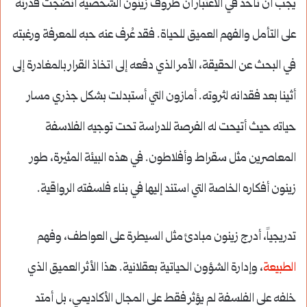
يجب أن نأخذ في الاعتبار أن ظروف زينون الشخصية أنضجت قدرته
على التأمل والفهم العميق للحياة. فقد عُرف عنه حبه للمعرفة ورغبته
في البحث عن الحقيقة، الأمر الذي دفعه إلى اتخاذ القرار بالمغادرة إلى
أثينا بعد فقدانه لثروته. أمازون التي أستبدلت بشكل جذري مسار
حياته حيث أتيحت له الفرصة للدراسة تحت توجيه الفلاسفة
المعاصرين مثل سقراط وأفلاطون. في هذه البيئة المثيرة، طور
زينون أفكاره الخاصة التي استند إليها في بناء فلسفته الرواقية.
تدريجياً، أدرج زينون مبادئ مثل السيطرة على العواطف، وفهم
الطبيعة
، وإدارة الشؤون الحياتية بعقلانية. هذا الأثر العميق الذي
خلفه على الفلسفة لم يؤثر فقط على المجال الأكاديمي، بل أمتد