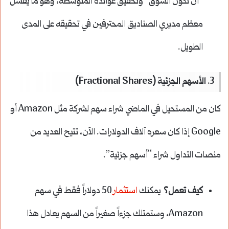
“أن تكون السوق” وتحقيق عوائده المتوسطة، وهو ما يفشل
معظم مديري الصناديق المحترفين في تحقيقه على المدى
الطويل.
3. الأسهم الجزئية (Fractional Shares)
كان من المستحيل في الماضي شراء سهم لشركة مثل Amazon أو
Google إذا كان سعره آلاف الدولارات. الآن، تتيح العديد من
منصات التداول شراء “أسهم جزئية”.
كيف تعمل؟
يمكنك
استثمار
50 دولاراً فقط في سهم
Amazon، وستمتلك جزءاً صغيراً من السهم يعادل هذا