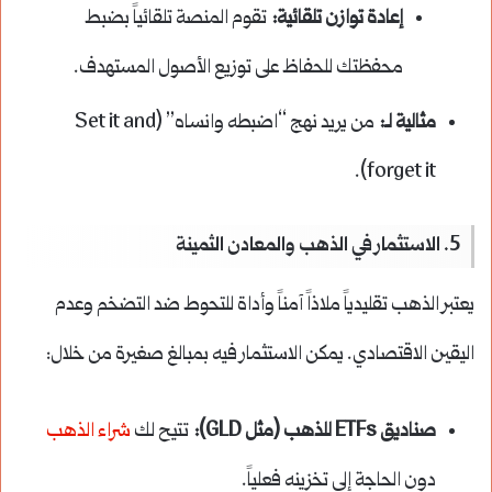
إعادة توازن تلقائية:
تقوم المنصة تلقائياً بضبط
محفظتك للحفاظ على توزيع الأصول المستهدف.
مثالية لـ:
من يريد نهج “اضبطه وانساه” (Set it and
forget it).
5. الاستثمار في الذهب والمعادن الثمينة
يعتبر الذهب تقليدياً ملاذاً آمناً وأداة للتحوط ضد التضخم وعدم
اليقين الاقتصادي. يمكن الاستثمار فيه بمبالغ صغيرة من خلال:
صناديق ETFs للذهب (مثل GLD):
تتيح لك
شراء الذهب
دون الحاجة إلى تخزينه فعلياً.