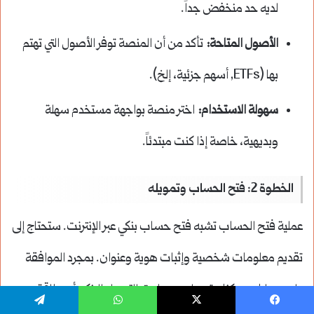
لديه حد منخفض جداً.
الأصول المتاحة:
تأكد من أن المنصة توفر الأصول التي تهتم
بها (ETFs, أسهم جزئية، إلخ).
سهولة الاستخدام:
اختر منصة بواجهة مستخدم سهلة
وبديهية، خاصة إذا كنت مبتدئاً.
الخطوة 2: فتح الحساب وتمويله
عملية فتح الحساب تشبه فتح حساب بنكي عبر الإنترنت. ستحتاج إلى
تقديم معلومات شخصية وإثبات هوية وعنوان. بمجرد الموافقة
على حسابك، يمكنك تمويله عن طريق التحويل البنكي أو بطاقة
يسبوك
‫X
واتساب
تيلقرام