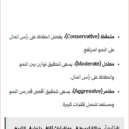
متحفظ (Conservative):
يفضل الحفاظ على رأس المال
على النمو المرتفع.
معتدل (Moderate):
يسعى لتحقيق توازن بين النمو
والحفاظ على رأس المال.
مغامر (Aggressive):
يسعى لتحقيق أقصى قدر من النمو
ومستعد لتحمل تقلبات كبيرة.
اقرأ أيضاً:
حياكة البسط في حماة: تراث ثقافي يتجذر في التاريخ