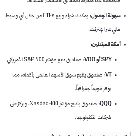
منخفضة جداً مقارنة بصناديق الاستثمار التقليدية.
سهولة الوصول:
يمكنك شراء وبيع ETFs من خلال أي وسيط
مالي عبر الإنترنت.
أمثلة للمبتدئين:
SPY أو VOO:
صناديق تتبع مؤشر S&P 500 الأمريكي.
VT:
صندوق يتتبع سوق الأسهم العالمي بأكمله، مما
يوفر تنويعاً جغرافياً.
QQQ:
صندوق يتتبع مؤشر Nasdaq-100، ويركز على
شركات التكنولوجيا.