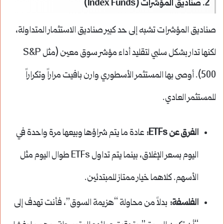
2. صناديق المؤشرات (Index Funds)
صناديق المؤشرات تشبه إلى حد كبير صناديق الاستثمار المتداولة،
لكنها تدار بشكل سلبي لتقليد أداء مؤشر سوق معين (مثل S&P
500). أوصى بها المستثمر الأسطوري وارن بافيت مراراً وتكراراً
للمستثمر العادي.
الفرق عن ETFs:
عادة ما يتم شراؤها وبيعها مرة واحدة في
اليوم بسعر الإغلاق، بينما يتم تداول ETFs طوال اليوم مثل
الأسهم. كلاهما خيار ممتاز للمبتدئين.
الفلسفة:
بدلاً من محاولة “هزيمة السوق”، فأنت تهدف إلى