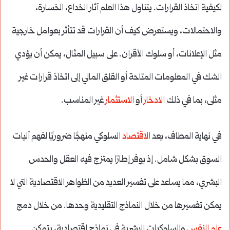
لكيفية اتخاذ القرارات. يتناول هذا العلم آثار الخداع، الخسارة،
والاحتمالات، ويستعرض كيف أن القرارات قد تتأثر بعوامل خارجية
مثل الإعلانات، أو سلوك الأقران. على سبيل المثال، يمكن أن يؤدي
الشك في المعلومات المتاحة أو القلق المالي إلى اتخاذ قرارات غير
مثلى، بما في ذلك
الادخار
أو
الاستثمار
غير المناسب.
في نهاية المطاف، يعد
الاقتصاد
السلوكي منهجًا ضروريًا لفهم آليات
السوق بشكل شامل. إذ يوفر إطارًا يمتزج فيه العقل والحدس
البشري، مما يساعد على تفسير العديد من الظواهر الاقتصادية التي لا
يمكن تفسيرها من خلال النماذج التقليدية وحدها. من خلال دمج
علم النفس
والسلوكيات البشرية في نماذج اقتصادية، يتمكن