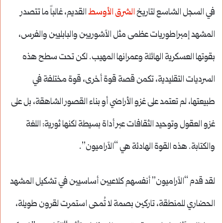
في السجل الشاسع لتاريخ
الشرق الأوسط
القديم، غالباً ما تتصدر
المشهد إمبراطوريات عظمى مثل الآشوريين والبابليين والفرس،
بقوتها العسكرية الهائلة وعمرانها المهيب. لكن تحت سطح هذه
السرديات التقليدية، تكمن قصة قوة أخرى، قوة مختلفة في
طبيعتها، لم تعتمد على غزو الأراضي أو بناء القصور الشاهقة، بل على
غزو العقول وتوحيد الثقافات عبر أداة بسيطة لكنها ثورية: اللغة
والكتابة. هذه القوة الهادئة هي “الآراميون”.
لقد قدم “الآراميون” أنفسهم كلاعبين أساسيين في تشكيل المشهد
الحضاري للمنطقة، تاركين بصمة لا تُمحى استمرت لقرون طويلة،