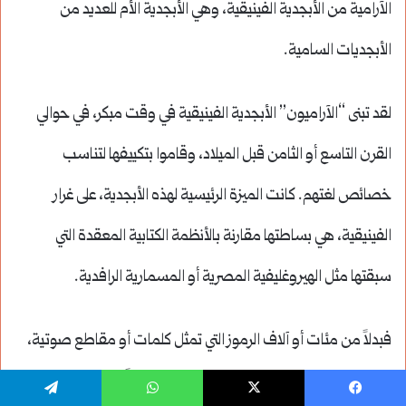
الآرامية من الأبجدية الفينيقية، وهي الأبجدية الأم للعديد من
الأبجديات السامية.
لقد تبنى “الآراميون” الأبجدية الفينيقية في وقت مبكر، في حوالي
القرن التاسع أو الثامن قبل الميلاد، وقاموا بتكييفها لتناسب
خصائص لغتهم. كانت الميزة الرئيسية لهذه الأبجدية، على غرار
الفينيقية، هي بساطتها مقارنة بالأنظمة الكتابية المعقدة التي
سبقتها مثل الهيروغليفية المصرية أو المسمارية الرافدية.
فبدلاً من مئات أو آلاف الرموز التي تمثل كلمات أو مقاطع صوتية،
كانت الأبجدية الآرامية تتألف من حوالي 22 حرفاً فقط، وكل حرف
يسبوك
‫X
واتساب
تيلقرام