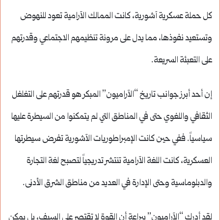
كل حملة عسكرية آشورية، كانت الممالك الآرامية تعود للنهوض
وتستعيد نفوذها، مما يدل على مرونة تنظيمهم الاجتماعي وقدرتهم
على التعبئة السريعة.
إن أحد أبرز جوانب تاريخ “الآراميون” المبكر هو قدرتهم على التغلغل
الثقافي واللغوي حتى في المناطق التي لم يتمكنوا من السيطرة عليها
سياسياً. ففي حين كانت الإمبراطوريات الآشورية تفرض سيطرتها
العسكرية، كانت اللغة الآرامية تنتشر تدريجياً لتصبح لغة التجارة
والدبلوماسية وحتى الإدارة في العديد من مناطق الشرق الأدنى.
لقد أدرك “الآراميون” ببراعة أن القوة لا تقتصر على السيف، بل يمكن