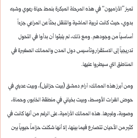
تميز “الآراميون” في هذه المرحلة المبكرة بنمط حياة رعوي وشبه
بدوي، حيث كانت تربية الماشية والتنقل بحثاً عن المراعي جزءاً
أساسياً من وجودهم. ومع ذلك، لم يلبثوا أن بدأوا في التحول
تدريجياً إلى الاستقرار وتأسيس دول المدن والممالك الصغيرة في
المناطق التي سيطروا عليها.
ومن أبرز هذه الممالك: آرام دمشق (بيت حزائيل)، وبيت عديني في
حوض الفرات الأوسط، وبيت بخياني في منطقة الخابور، وحماة،
وصوبة، وغيرها. هذه الممالك الآرامية، على الرغم من أنها كانت في
كثير من الأحيان تتصارع فيما بينها، إلا أنها شكلت حزاماً حيوياً بين