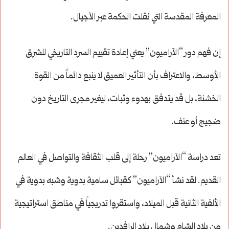
المعرفة المقدسة التي نقلت الحكمة عبر الأجيال.
إن فهم دور “الآراميون” يعني إعادة تقييم السرد التاريخي للشرق
الأوسط، والاعتراف بأن التأثير العميق لا ينبع دائماً من القوة
الخشنة، بل قد يتدفق بهدوء وثبات، ليغير مجرى التاريخ دون
ضجيج أو عنف.
تعد دراسة “الآراميون” رحلة إلى قلب الثقافة والتواصل في العالم
القديم. لقد نشأ “الآراميون” كقبائل سامية بدوية وشبه بدوية في
الألفية الثانية قبل الميلاد، واستقروا تدريجياً في مناطق استراتيجية
من بلاد الشام وشمال بلاد الرافدين.