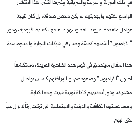
في ذلك العبرية والعربية والسريانية وغيرها الكثير. هذا الانتشار
الواسع للغتهم وأبجديتهم لم يكن محض صدفة، بل كان نتيجة
عوامل متعددة: مرونة اللغة وسهولة تعلمها، كفاءة الأبجدية، ودور
“الآراميون” أنفسهم كحلقة وصل في شبكات التجارة والدبلوماسية.
هذا المقال سيتعمق في فهم هذه الظاهرة الفريدة، مستكشفاً
أصول “الآراميون” وصعودهم، وتأثير لغتهم كلسان تواصل
مشترك، ودور أبجديتهم كأداة ثورية غيرت وجه الكتابة،
ومساهماتهم الثقافية والدينية والاجتماعية التي تركت إرثاً لا يزال حياً
حتى اليوم.