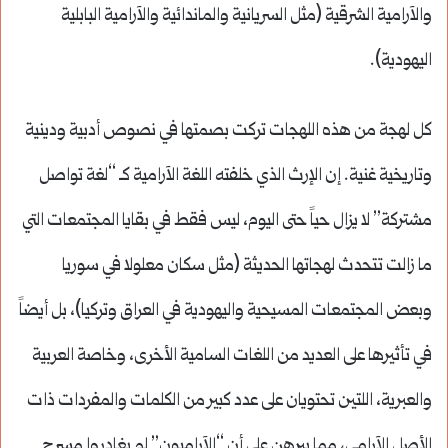
والآرامية الشرقية (مثل السريانية والماندائية والآرامية البابلية
اليهودية).
كل لهجة من هذه اللهجات تركت بصمتها في نصوص أدبية ودينية
وتاريخية غنية. إن الإرث الذي خلفته اللغة الآرامية كـ “لغة تواصل
مشتركة” لا يزال حياً حتى اليوم، ليس فقط في بقايا المجتمعات التي
ما زالت تتحدث لهجاتها الحديثة (مثل سكان معلولا في سوريا
وبعض المجتمعات المسيحية واليهودية في العراق وتركيا)، بل أيضاً
في تأثيرها على العديد من اللغات السامية الأخرى، وخاصة العربية
والعبرية، اللتين تحتويان على عدد كبير من الكلمات والمفردات ذات
الأصل الآرامي، مما يبرهن على أن “الآراميون” لم يغادروا مسرح