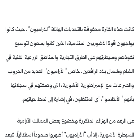
كانت هذه الفترة محفوفة بالتحديات الهائلة “للآراميون”، حيث كانوا
يواجهون قوة الآشوريين المتنامية، الذين كانوا يسعون لتوسيع
نفوذهم وسيطرتهم على الطرق التجارية والمناطق الزراعية الغنية في
الشام وشمال بلاد الرافدين. خاض “الآراميون” العديد من الحروب
والصراعات مع الإمبراطورية الآشورية، التي وصفتهم في سجلاتها
بأنهم “الأخلامو”، أي المتنقلون، في إشارة إلى نمط حياتهم.
على الرغم من الهزائم المتكررة وخضوع بعض الممالك الآرامية
للسيطرة الآشورية، إلا أن “الآراميون” أظهروا صموداً استثنائياً. فبعد