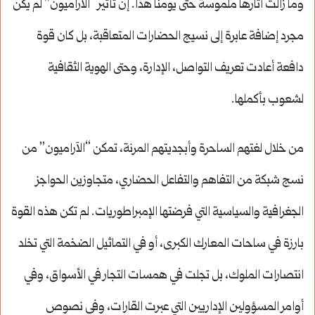
وما زالت آثارها ملموسة حتى يومنا هذا. إن تأثير “الآراميون” لم يكن
مجرد إضافة عابرة إلى نسيج الحضارات المتعاقبة، بل كان قوة
دافعة أعادت تعريف التواصل، الإدارة، وحتى الهوية الثقافية
لشعوب بأكملها.
من خلال لغتهم الساحرة وأبجديتهم المرنة، تمكن “الآراميون” من
نسج شبكة من التفاهم والتفاعل الحضاري، متجاوزين الحواجز
الجغرافية والسياسية التي فرضتها الإمبراطوريات. لم تكن هذه القوة
بارزة في ساحات المعارك الكبرى، أو في التماثيل الضخمة التي تخلد
انتصارات الملوك، بل تجلت في همسات التجار في الأسواق، وفي
أوامر المسؤولين الإداريين التي عبرت القارات، وفي نصوص