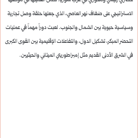
حضري رئيسي ومحوري في غرب سوريا. تكمن أهميتها في موقعها
الاستراتيجي على ضفاف نهر العاصي، الذي جعلها حلقة وصل تجارية
وسياسية حيوية بين الشمال والجنوب. لعبت دوراً مهماً في عمليات
التحضر المبكر، تشكيل الدول، والتفاعلات الإقليمية بين القوى الكبرى
في الشرق الأدنى القديم مثل إمبراطوريتي الميتاني والحيثيين.