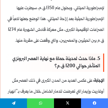
لإمبراطورية الميتاني. وبحلول عام 1350 ق.م، سيطرت عليها
الإمبراطورية الحيثية بعد إزاحة الميتاني. هذا الوضع جعلها لاعباً في
الصراعات الإقليمية الكبرى، مثل معركة قادش الشهيرة عام 1274
ق.م بين الحيثيين والمصريين، والتي وقعت على مقربة منها.
5. ماذا حدث لمدينة حماة مع نهاية العصر البرونزي
المتأخر حوالي 1200 ق.م؟
الإجابة:
على عكس العديد من المدن الكبرى في ذلك العصر مثل
أوغاريت وإيمار التي تعرضت للدمار الشامل خلال ما يعرف بـ”انهيار
العصر البرونزي المتأخر”، تشير الأدلة الأثرية إلى أن حماة لم تتعرض
يسبوك
‫X
واتساب
تيلقرام