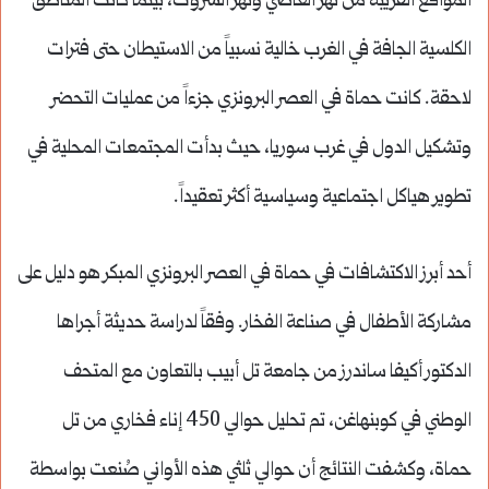
المواقع القريبة من نهر العاصي ونهر السروت، بينما كانت المناطق
الكلسية الجافة في الغرب خالية نسبياً من الاستيطان حتى فترات
لاحقة. كانت حماة في العصر البرونزي جزءاً من عمليات التحضر
وتشكيل الدول في غرب سوريا، حيث بدأت المجتمعات المحلية في
تطوير هياكل اجتماعية وسياسية أكثر تعقيداً.
أحد أبرز الاكتشافات في حماة في العصر البرونزي المبكر هو دليل على
مشاركة الأطفال في صناعة الفخار. وفقاً لدراسة حديثة أجراها
الدكتور أكيفا ساندرز من جامعة تل أبيب بالتعاون مع المتحف
الوطني في كوبنهاغن، تم تحليل حوالي 450 إناء فخاري من تل
حماة، وكشفت النتائج أن حوالي ثلثي هذه الأواني صُنعت بواسطة