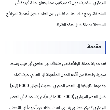
البرونزي استمرت دون تدمير كبير، مما يجعلها حالة فريدة في
المنطقة. ومع ذلك، هناك نقاش بين العلماء حول أهمية المواقع
المحيطة بحماة خلال هذه الفترة.
مقدمة
تعد مدينة حماة، الواقعة على ضفاف نهر العاصي في غرب وسط
سوريا، واحدة من أقدم المدن المأهولة في العالم، حيث تمتد
جذورها التاريخية إلى العصر الحجري الحديث (حوالي 6000 ق.م).
خلال العصر البرونزي (3000-1200 ق.م)، برزت حماة في العصر
البرونزي كمركز حضري رئيسي، لعبت خلاله دوراً مهماً في التحضر،