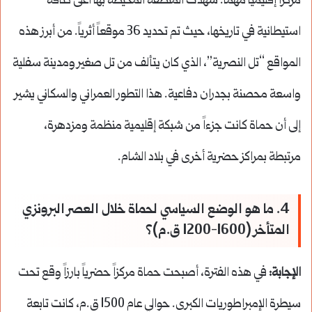
مركزاً إقليمياً مهماً. شهدت المنطقة المحيطة بها أعلى كثافة
استيطانية في تاريخها، حيث تم تحديد 36 موقعاً أثرياً. من أبرز هذه
المواقع “تل النصرية”، الذي كان يتألف من تل صغير ومدينة سفلية
واسعة محصنة بجدران دفاعية. هذا التطور العمراني والسكاني يشير
إلى أن حماة كانت جزءاً من شبكة إقليمية منظمة ومزدهرة،
مرتبطة بمراكز حضرية أخرى في بلاد الشام.
4. ما هو الوضع السياسي لحماة خلال العصر البرونزي
المتأخر (1600-1200 ق.م)؟
الإجابة:
في هذه الفترة، أصبحت حماة مركزاً حضرياً بارزاً وقع تحت
سيطرة الإمبراطوريات الكبرى. حوالي عام 1500 ق.م، كانت تابعة