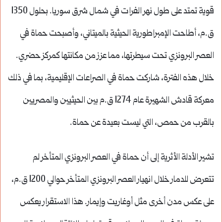
قوية تمتد على طول نهر الفرات في شمال شرق سوريا. بحلول 1350
ق.م، أطاحت الإمبراطورية الحيثية بالميتاني، وأصبحت حماة في
العصر البرونزي تحت سيطرتها، مما عزز من مكانتها كمركز حضري.
خلال هذه الفترة، شاركت حماة في الصراعات الإقليمية، بما في ذلك
معركة قادش الشهيرة عام 1274 ق.م بين الحيثيين والمصريين
بالقرب من حمص، التي ليست بعيدة عن حماة.
تشير الأدلة الأثرية إلى أن حماة في العصر البرونزي المتأخر لم
تتعرض للدمار خلال انهيار العصر البرونزي المتأخر حوالي 1200 ق.م،
على عكس مدن أخرى مثل أوغاريت وإيمار. هذا الاستقرار يعكس