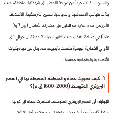
والسروت. كانت جزءاً من موجة التحضر التي شهدتها المنطقة، حيث
بدأت هياكلها الاجتماعية والسياسية تصبح أكثر تعقيداً. الاكتشاف
الأبرز من هذه الفترة هو الدليل على مشاركة الأطفال (بين 7 و13
عاماً) في صناعة الفخار، حيث أظهرت دراسة حديثة أن حوالي ثلثي
الأواني الفخارية اليومية صُنعت بأيديهم، مما يدل على ديناميكيات
اقتصادية واجتماعية معقدة.
3. كيف تطورت حماة والمنطقة المحيطة بها في العصر
البرونزي المتوسط (2000-1600 ق.م)؟
الإجابة:
في العصر البرونزي المتوسط، استمرت حماة في كونها