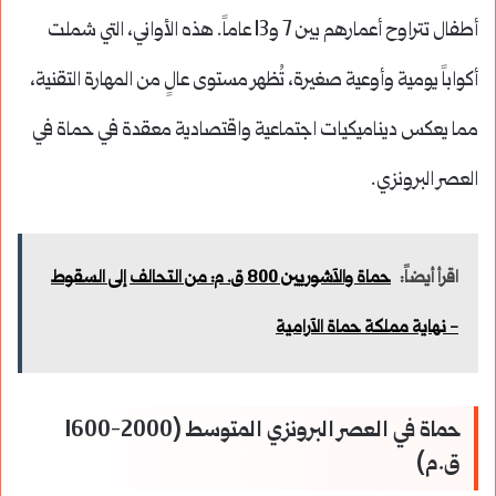
أطفال تتراوح أعمارهم بين 7 و13 عاماً. هذه الأواني، التي شملت
أكواباً يومية وأوعية صغيرة، تُظهر مستوى عالٍ من المهارة التقنية،
مما يعكس ديناميكيات اجتماعية واقتصادية معقدة في حماة في
العصر البرونزي.
اقرأ أيضاً:
حماة والآشوريين 800 ق. م: من التحالف إلى السقوط
- نهاية مملكة حماة الآرامية
حماة في العصر البرونزي المتوسط (2000-1600
ق.م)