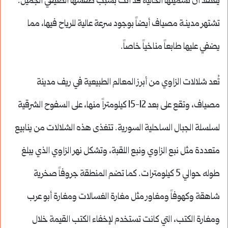
يُعتقد أن تسميتها الحالية قد أتت بسبب طقسها الصيفي الجميل.
تشتهر مدينـة مصياف أيضاً بوجود سرعة عالية للرياح فيها، مما
يضفي عليها طابعاً مناخياً خاصاً.
تُعد شلالات الزاوي من أبرز المعالم الطبيعية في ريف مدينة
مصياف، وتقع على بعد 12-15 كيلومتراً منها، على السفوح الشرقية
لسلسلة الجبال الساحلية السورية.
تتغذى هذه الشلالات من ينابيع
متعددة مثل نبع الزاوي ونبع اللقبة، وتشكل نهر الزاوي الذي يبلغ
طوله حوالي 5 كيلومترات.
كما تضم المنطقة جروفاً صخرية
شاهقة وكهوفاً ومغاور مثل مغارة الغسالات ومغارة أبو عرب
ومغارة الكتب، التي كانت تستخدم لإخفاء الكتب القيمة خلال