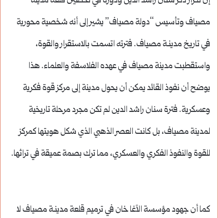
إن تكرار ذكر سنان راشد الدين ودوره في تحصين قلعة مدينة
مصياف وتأسيس “دولة مصياف” يشير إلى أنه شخصية محورية
في تاريخ مدينـة مصياف. فترته اتسمت بالاستقرار والقوة،
واستقطبت مدينة مصياف في عهده الفلاسفة والعلماء. هذا
يوضح أن نفوذ القائد يمكن أن يحول مدينة إلى مركز قوة فكرية
وعسكرية. فترة سنان راشد الدين لم تكن مجرد مرحلة تاريخية
لمدينة مصياف، بل كانت العصر الذهبي الذي شكل هويتها كمركز
للقوة والنفوذ الفكري والعسكري، مما ترك بصمة عميقة في تراثها.
كما أن جهود مؤسسة الآغا خان في ترميم قلعة مدينـة مصياف لا