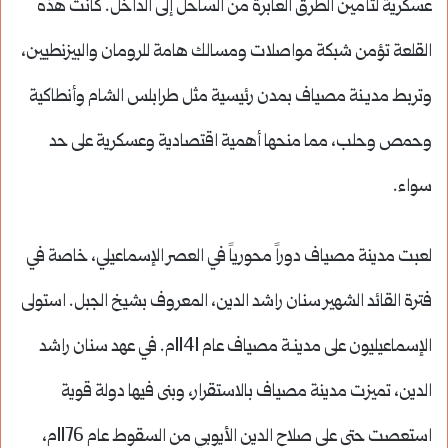
عسكرية لتأمين الطرق العابرة من الساحل إلى الداخل. كانت هذه
القلعة تؤمن شبكة مواصلات ومسالك هامة للرومان والبيزنطيين،
وتربط مديـنة مصياف بمدن رئيسية مثل طرابلس الشام وأنطاكية
وحمص وحلب، مما منحها أهمية اقتصادية وعسكرية على حد
سواء.
لعبت مدينة مصياف دوراً محورياً في العصر الإسماعيلي، خاصة في
فترة القائد الشهير سنان راشد الدين، المعروف بشيخ الجبل. استولى
الإسماعيليون على مدينـة مصياف عام 1141م. في عهد سنان راشد
الدين، تميزت مدينة مصياف بالاستقرار، وبنى فيها دولة قوية
استعصت حتى على صلاح الدين الأيوبي من السقوط عام 1176م،