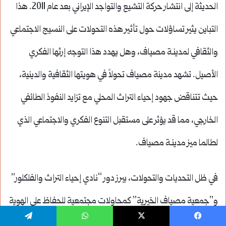
الحديثة إلى انتشار حركة التشيع والتواجد الإيراني بعد عام 2011. هذا
التباين يثير تساؤلات حول تأثير هذه التحولات على النسيج الاجتماعي
والثقافي لمدينـة مصياف، وهل يهدد هذا التوجه إرثها الفكري
الأصيل. تشهد مدينة مصياف تحولاً في هويتها الثقافية والدينية،
حيث تتناقض جهود إحياء التراث المحلي مع تزايد النفوذ الطائفي
الخارجي، مما قد يؤثر على مستقبل التنوع الفكري والاجتماعي الذي
لطالما ميز مدينـة مصياف.
في ظل التحديات والتحولات، يبرز دور “نادي إحياء التراث والفلكلور”
و”جمعية مصياف الخيرية” كمحاولات مجتمعية للحفاظ على الهوية
الثقافية لمدينة مصياف. هذا يشير إلى أن المجتمع المحلي في
يسبوك
‫X
واتساب
تيلقرام