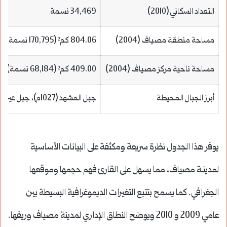
التعداد السكاني (2010)
34,469 نسمة
مساحة منطقة مصياف (2004)
804.06 كم² (170,795 نسمة)
مساحة ناحية مركز مصياف (2004)
409.00 كم² (68,184 نسمة)
أبرز الجبال المحيطة
جبل المشهد (1027م)، جبل عين الخنازير (779م)
يوفر هذا الجدول نظرة سريعة ومكثفة على البيانات الأساسية
لمدينـة مصياف، مما يسهل على القارئ فهم حجمها وموقعها
الجغرافي. كما يسمح بتتبع التغيرات الديموغرافية البسيطة بين
عامي 2009 و 2010 ويوضح النطاق الإداري لمدينة مصياف وريفها.