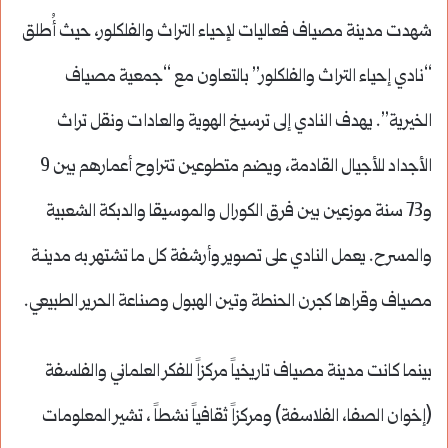
شهدت مدينة مصياف فعاليات لإحياء التراث والفلكلور، حيث أُطلق
“نادي إحياء التراث والفلكلور” بالتعاون مع “جمعية مصياف
الخيرية”. يهدف النادي إلى ترسيخ الهوية والعادات ونقل تراث
الأجداد للأجيال القادمة، ويضم متطوعين تتراوح أعمارهم بين 9
و73 سنة موزعين بين فرق الكورال والموسيقا والدبكة الشعبية
والمسرح. يعمل النادي على تصوير وأرشفة كل ما تشتهر به مدينـة
مصياف وقراها كجرن الحنطة وتين الهبول وصناعة الحرير الطبيعي.
بينما كانت مدينة مصياف تاريخياً مركزاً للفكر العلماني والفلسفة
(إخوان الصفا، الفلاسفة) ومركزاً ثقافياً نشطاً ، تشير المعلومات