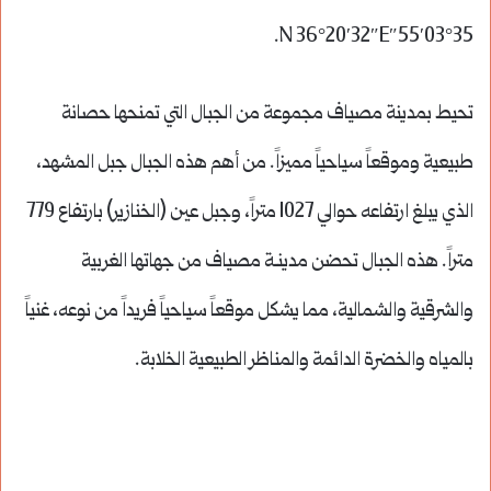
35°03′55″N 36°20′32″E.
تحيط بمدينة مصياف مجموعة من الجبال التي تمنحها حصانة
طبيعية وموقعاً سياحياً مميزاً. من أهم هذه الجبال جبل المشهد،
الذي يبلغ ارتفاعه حوالي 1027 متراً، وجبل عين (الخنازير) بارتفاع 779
متراً. هذه الجبال تحضن مدينـة مصياف من جهاتها الغربية
والشرقية والشمالية، مما يشكل موقعاً سياحياً فريداً من نوعه، غنياً
بالمياه والخضرة الدائمة والمناظر الطبيعية الخلابة.