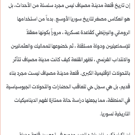
إن تاريخ قلعة مدينـة مصياف ليس مجرد سلسلة من الأحداث، بل
هو انعكاس مصغر لتاريخ سوريا الأوسع. بدءاً من استخدامها
الروماني والبيزنطي كقاعدة عسكرية ، مروراً بكونها معقلاً
للإسماعيليين ودولة مستقلة ، ثم خضوعها للمماليك والعثمانيين
والانتداب الفرنسي ، تظهر القلعة كيف كانت مدينة مصياف تتأثر
بالتحولات الإقليمية الكبرى. قلعة مدينـة مصياف ليست مجرد بناء
قديم، بل هي سجل حي لتعاقب الحضارات والتحولات الجيوسياسية
في المنطقة، مما يجعلها دراسة حالة ممتازة لفهم الديناميكيات
التاريخية لسوريا.