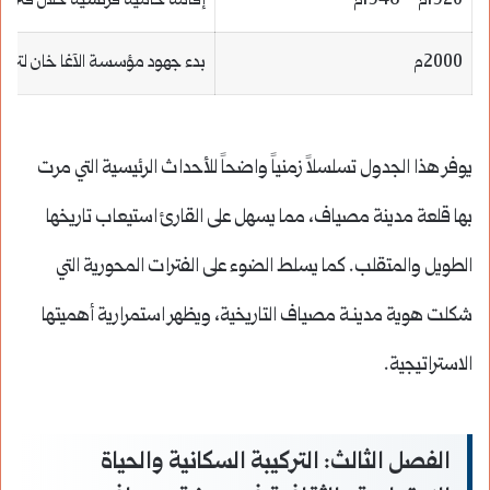
1920م – 1946م
إقامة حامية فرنسية خلال فترة ا
2000م
بدء جهود مؤسسة الآغا خان لتر
يوفر هذا الجدول تسلسلاً زمنياً واضحاً للأحداث الرئيسية التي مرت
بها قلعة مدينة مصياف، مما يسهل على القارئ استيعاب تاريخها
الطويل والمتقلب. كما يسلط الضوء على الفترات المحورية التي
شكلت هوية مدينـة مصياف التاريخية، ويظهر استمرارية أهميتها
الاستراتيجية.
الفصل الثالث: التركيبة السكانية والحياة