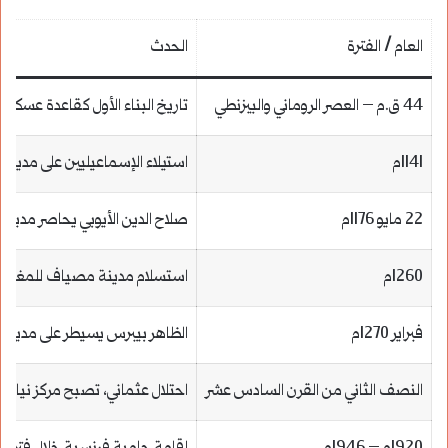
العام / الفترة
الحدث
44 ق.م – العصر الروماني والبيزنطي
تاريخ البناء الأول كقاعدة عسكرية
1141م
استيلاء الإسماعيليين على مدين
22 مايو 1176م
صلاح الدين الأيوبي يحاصر مدينـ
1260م
استسلام مدينة مصياف للمغول، ث
فبراير 1270م
الظاهر بيبرس يسيطر على مدينـ
النصف الثاني من القرن السادس عشر
احتلال عثماني، تصبح مركز نيابة