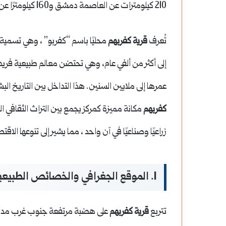
210 كيلومترات عن العاصمة دمشق و160 كيلومترًا عن مدينة حلب.
تُعرف
قرية كفربهم
محليًا باسم “كفربو” ، وهي تسمية ت
إلى أكثر من ألفي عام، وهي تحتضن معالم طبيعية فري
عمرها إلى ملايين السنين. هذا التداخل بين التاريخ ال
كفربهم
مكانة مميزة كمركز يجمع بين التراث الثقافي الغني
زراعيًا وصناعيًا في آن واحد ، مما يشير إلى تنوعها الاق
I. الموقع الجغرافي والخصائص الطبيعية
تتربع
قرية كفربهم
على هضبة مرتفعة جنوب غرب مدي