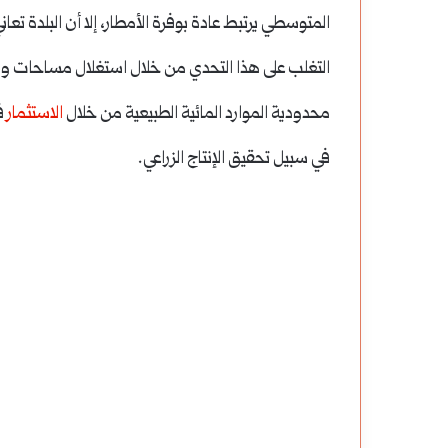
هرجان
التربة
المتوسطي يرتبط عادة بوفرة الأمطار، إلا أن البلدة تعاني
بيع
الرملية:
التغلب على هذا التحدي من خلال استغلال مساحات واسعة 
ماة:
بين
محدودية الموارد المائية الطبيعية من خلال
الاستثمار
في
اريخ
نفاذية
مهرجان ربيع حماة: تاريخ حافل بالاحتفالات
التربة الرملية: بين نفا
في سبيل تحقيق الإنتاج الزراعي.
افل
الماء
الوطنية والثقافية
وتحديات الاحتفاظ با
الاحتفالات
العالية
لوطنية
وتحديات
لثقافية
الاحتفاظ
بالمغذيات