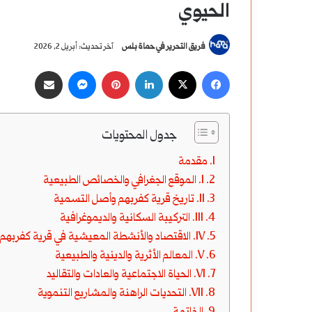
الحيوي
فريق التحرير في حماة بلس
آخر تحديث: أبريل 2, 2026
‫X
فيسبوك
لينكدإن
بينتيريست
ماسنجر
مشاركة عبر البريد
جدول المحتويات
مقدمة
I. الموقع الجغرافي والخصائص الطبيعية
II. تاريخ قرية كفربهم وأصل التسمية
III. التركيبة السكانية والديموغرافية
IV. الاقتصاد والأنشطة المعيشية في قرية كفربهم
V. المعالم الأثرية والدينية والطبيعية
VI. الحياة الاجتماعية والعادات والتقاليد
VII. التحديات الراهنة والمشاريع التنموية