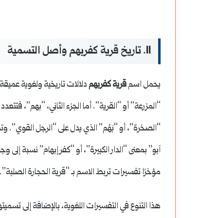
II. تاريخ قرية كفربهم وأصل التسمية
يحمل اسم
قرية كفربهم
دلالات تاريخية ولغوية عميقة. 
“المزرعة” أو “القرية”. أما الجزء الثاني، “بهم”، فتتع
“الصخرة”، أو “بَهْم” الذي يدل على “الرجل القوي”. 
آبو” بمعنى “الدار الكبيرة”، أو “كفر إبهام” نسبة إل
مؤخرًا تفسيرات تربط الاسم بـ “قرية الحجارة الصلبة”.
هذا التنوع في التفسيرات اللغوية، بالإضافة إلى تسميته