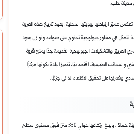
عكس عمق ارتباطها بهويتها المحلية. يعود تاريخ هذه القرية
دة تتمثل في مغاور جيولوجية تحتوي على صواعد ونوازل يعود
بشري العريق والتشكيلات الجيولوجية القديمة جدًا يمنح
قرية
 والعجائب الطبيعية. اقتصاديًا، تتميز البلدة بكونها مركزًا
تصادي وقدرتها على تحقيق الاكتفاء الذاتي جزئيًا.
نة حماة
، ويبلغ ارتفاعها حوالي 330 مترًا فوق مستوى سطح