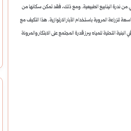
وزارة
 من ندرة الينابيع الطبيعية.
ومع ذلك، فقد تمكن سكانها من
الاقتصاد
للزراعة المروية باستخدام الآبار الارتوازية.
هذا التكيف مع
السورية
 البنية التحتية للمياه يبرز قدرة المجتمع على الابتكار والمرونة
توقع
وزارة الاقتصاد السورية توقع مذكرة تفاهم
ذية الماء العالية
مع “هيكس إيبر” لتأهيل قطاعي الحبوب
مذكرة
لمغذيات
والمخابز
تفاهم
مع
“هيكس
إيبر”
لتأهيل
قطاعي
الحبوب