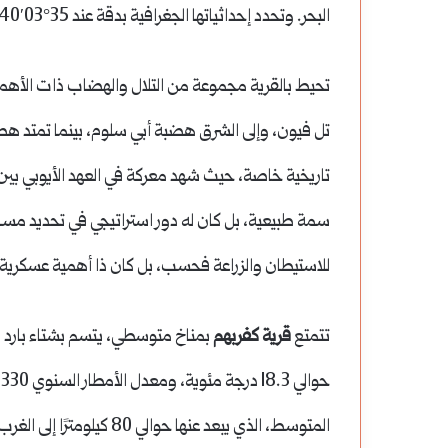
البحر.
وتحدد إحداثياتها الجغرافية بدقة عند 35°03′40″ شمالًا و36°41′50″ شرقًا.
تل فيون، وإلى الشرق هضبة أبي سلوم، بينما تمتد هض
تاريخية خاصة، حيث شهد معركة في العهد الأيوبي بي
سمة طبيعية، بل كان له دور استراتيجي في تحديد مسار ا
للاستيطان والزراعة فحسب، بل كان ذا أهمية عسكري
تتمتع
قرية كفربهم
بمناخ متوسطي، يتسم بشتاء بارد
حوالي 18.3 درجة مئوية، ومعدل الأمطار السنوي 330 ملم.
المتوسط، الذي يبعد عنها حوالي 80 كيلومترًا إلى الغرب، وكذلك بحاجز الجبال الساحلية.