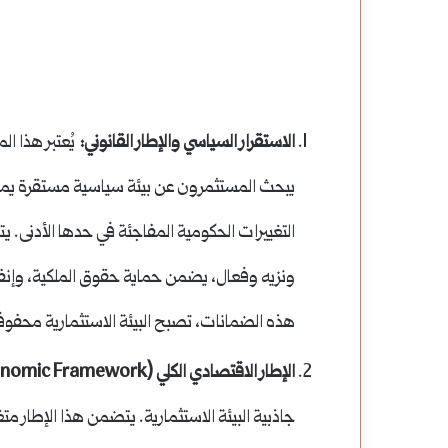
الزواج
في
القرن
الـ
الاستقرار السياسي والإطار القانوني:
يُعتبر هذا ال
ال
21:
وتحولات المفاهيم
يبحث المستثمرون عن بيئة سياسية مستقرة يمكن 
تحديات
التغييرات الحكومية المفاجئة في حدها الأدنى.
العصر
ونزيه وفعال، يضمن حماية حقوق الملكية، وإنفاذ
وتحولات
المفاهيم
هذه الضمانات، تصبح البيئة الاستثمارية محفوفة
الإطار الاقتصادي الكلي (Macroeconomic Framework):
جاذبية البيئة الاستثمارية. يتضمن هذا الإطار