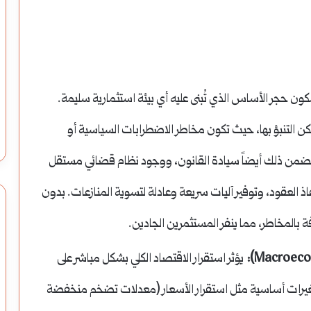
ما
هو
العائد
على
مكون حجر الأساس الذي تُبنى عليه أي بيئة استثمارية سليمة.
زواج في القرن الـ 21: تحديات العصر
ما هو العائد على الاستثمار (ROI) وكيف
الاستثمار
تحسبه بدقة؟
التنبؤ بها، حيث تكون مخاطر الاضطرابات السياسية أو
(ROI)
 يتضمن ذلك أيضاً سيادة القانون، ووجود نظام قضائي مستقل
وكيف
 العقود، وتوفير آليات سريعة وعادلة لتسوية المنازعات. بدون
تحسبه
بدقة؟
 بالمخاطر، مما ينفر المستثمرين الجادين.
يؤثر استقرار الاقتصاد الكلي بشكل مباشر على
 متغيرات أساسية مثل استقرار الأسعار (معدلات تضخم منخفضة