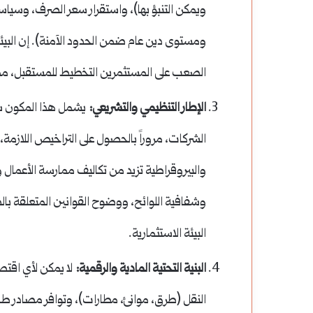
ويمكن التنبؤ بها)، واستقرار سعر الصرف، وسياس
ومستوى دين عام ضمن الحدود الآمنة). إن البيئة
الصعب على المستثمرين التخطيط للمستقبل، مما
الإطار التنظيمي والتشريعي:
يشمل هذا المكون سه
الشركات، مروراً بالحصول على التراخيص اللازمة، و
والبيروقراطية تزيد من تكاليف ممارسة الأعمال و
وشفافية اللوائح، ووضوح القوانين المتعلقة با
البيئة الاستثمارية.
البنية التحتية المادية والرقمية:
لا يمكن لأي اقتص
النقل (طرق، موانئ، مطارات)، وتوافر مصادر ط