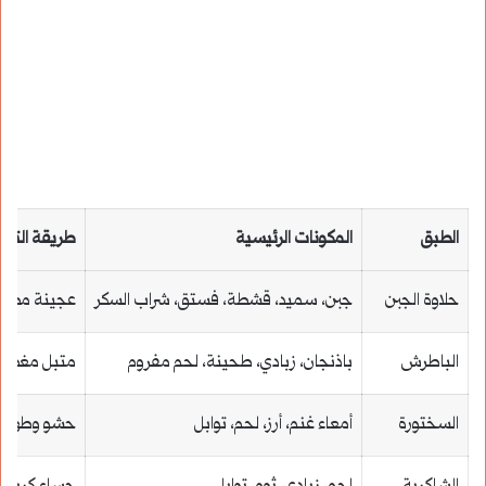
الطبق
المكونات الرئيسية
طريقة التح
حلاوة الجبن
جبن، سميد، قشطة، فستق، شراب السكر
عجينة مطاط
الباطرش
باذنجان، زبادي، طحينة، لحم مفروم
متبل مغطى ب
السختورة
أمعاء غنم، أرز، لحم، توابل
حشو وطهي م