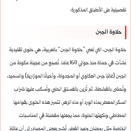
تفصيلية على الأطباق المذكورة:
حلاوة الجبن
حلاوة الجبن، التي تعني “حلاوة الجبن” بالعربية، هي حلوى تقليدية
نشأت في حماة منذ حوالي 160 عامًا. تُصنع من عجينة مكونة من
الجبن (غالبًا جبن العكاوي أو المجدولة، وأحيانًا الموزاريلا) والسميد،
وتُحشى بالقشطة، ثم تُزين بالفستق الحلبي وتُسكب عليها شراب
السكر المعطر بماء الورد أو ماء الزهر. تتميز هذه الحلوى بقوامها
المطاطي ونكهتها الحلوة، مما يجعلها مفضلة في المناسبات
الخاصة مثل رمضان وعيد الفطر. تُشير بعض المصادر إلى أن عائلة