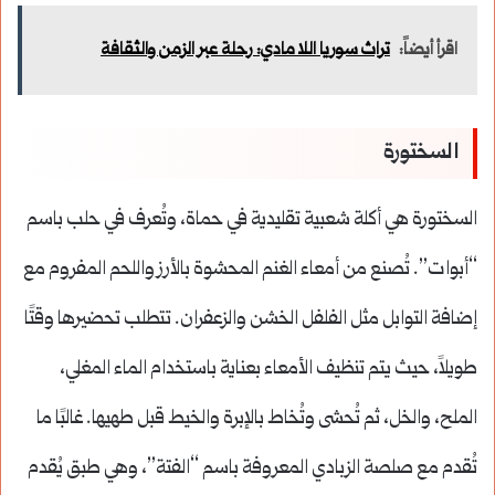
اقرأ أيضاً:
تراث سوريا اللا مادي: رحلة عبر الزمن والثقافة
السختورة
السختورة هي أكلة شعبية تقليدية في حماة، وتُعرف في حلب باسم
“أبوات”. تُصنع من أمعاء الغنم المحشوة بالأرز واللحم المفروم مع
إضافة التوابل مثل الفلفل الخشن والزعفران. تتطلب تحضيرها وقتًا
طويلاً، حيث يتم تنظيف الأمعاء بعناية باستخدام الماء المغلي،
الملح، والخل، ثم تُحشى وتُخاط بالإبرة والخيط قبل طهيها. غالبًا ما
تُقدم مع صلصة الزبادي المعروفة باسم “الفتة”، وهي طبق يُقدم