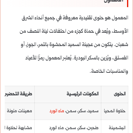
المعمول
المعمول هو حلوى تقليدية معروفة في جميع أنحاء الشرق
الأوسط، ويُعد في حماة كجزء من احتفالات ليلة النصف من
شعبان. يتكون من عجينة السميد المحشوة بالتمر، الجوز، أو
الفستق، ويُزين بالسكر البودرة. يُعتبر المعمول رمزًا للأعياد
والمناسبات الخاصة.
الحلوى
المكونات الرئيسية
طريقة التحضير
حلاوة المحيا
سميد، سكر، سمن،
ماء الورد
معينات ملونة
البشمينة
طحين، سكر، سمن، ماء الورد
مشابهة لحلاوة الم