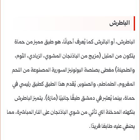
الباطرش
الباطرش، أو الباترش كما يُعرف أحيانًا، هو طبق مميز من حماة
يتكون من المتبل (مزيج من الباذنجان المشوي، الزبادي، الثوم،
والطحينة) مغطى بصلصة البولونيز السورية المصنوعة من اللحم
المفروم، الطماطم، والصنوبر. يُقدم هذا الطبق كطبق رئيسي في
حماة، بينما يُعتبر في دمشق طبقًا جانبيًا (مازة). يتميز الباطرش
بنكهته المدخنة التي تأتي من شوي الباذنجان على النار المباشرة، مما
يضفي عليه طابعًا فريدًا.