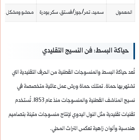
المعمول
سميد، تمر/جوز/فستق، سكر بودرة
محشو ومشكل على
حياكة البسط: فن النسيج التقليدي
تُعد حياكة البسط والمنسوجات القطنية من الحرف التقليدية التي
تشتهر بها حماة. تمتلك حماة ورش عمل عائلية متخصصة في
نسيج المناشف القطنية والمنسوجات منذ عام 1853. تُستخدم
تقنيات تقليدية مثل النول اليدوي لإنتاج منسوجات متينة بتصاميم
هندسية وألوان زاهية تعكس التراث المحلي.