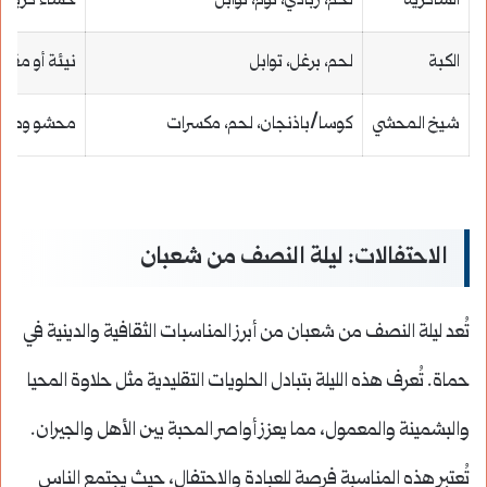
الشاكرية
لحم، زبادي، ثوم، توابل
حساء كريمي 
الكبة
لحم، برغل، توابل
نيئة أو مقلي
شيخ المحشي
كوسا/باذنجان، لحم، مكسرات
محشو ومطهو
الاحتفالات: ليلة النصف من شعبان
تُعد ليلة النصف من شعبان من أبرز المناسبات الثقافية والدينية في
حماة. تُعرف هذه الليلة بتبادل الحلويات التقليدية مثل حلاوة المحيا
والبشمينة والمعمول، مما يعزز أواصر المحبة بين الأهل والجيران.
تُعتبر هذه المناسبة فرصة للعبادة والاحتفال، حيث يجتمع الناس