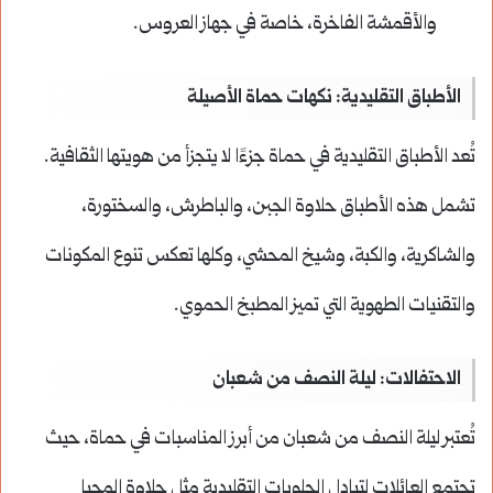
والأقمشة الفاخرة، خاصة في جهاز العروس.
الأطباق التقليدية: نكهات حماة الأصيلة
تُعد الأطباق التقليدية في حماة جزءًا لا يتجزأ من هويتها الثقافية.
تشمل هذه الأطباق حلاوة الجبن، والباطرش، والسختورة،
والشاكرية، والكبة، وشيخ المحشي، وكلها تعكس تنوع المكونات
والتقنيات الطهوية التي تميز المطبخ الحموي.
الاحتفالات: ليلة النصف من شعبان
تُعتبر ليلة النصف من شعبان من أبرز المناسبات في حماة، حيث
تجتمع العائلات لتبادل الحلويات التقليدية مثل حلاوة المحيا