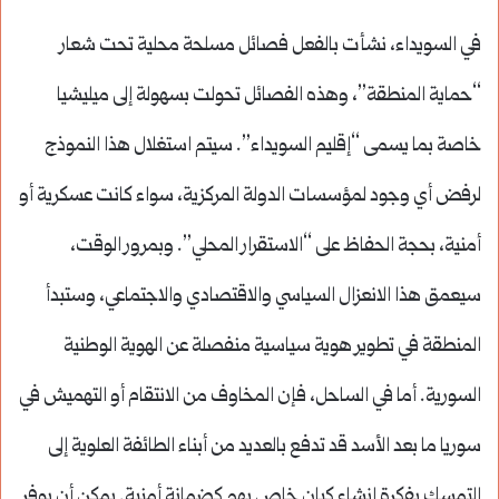
في السويداء، نشأت بالفعل فصائل مسلحة محلية تحت شعار
“حماية المنطقة”، وهذه الفصائل تحولت بسهولة إلى ميليشيا
خاصة بما يسمى “إقليم السويداء”. سيتم استغلال هذا النموذج
لرفض أي وجود لمؤسسات الدولة المركزية، سواء كانت عسكرية أو
أمنية، بحجة الحفاظ على “الاستقرار المحلي”. وبمرور الوقت،
سيعمق هذا الانعزال السياسي والاقتصادي والاجتماعي، وستبدأ
المنطقة في تطوير هوية سياسية منفصلة عن الهوية الوطنية
السورية. أما في الساحل، فإن المخاوف من الانتقام أو التهميش في
سوريا ما بعد الأسد قد تدفع بالعديد من أبناء الطائفة العلوية إلى
التمسك بفكرة إنشاء كيان خاص بهم كضمانة أمنية. يمكن أن يوفر