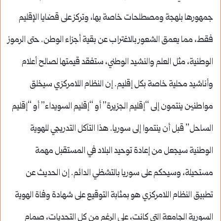
جمهورها بلهجة ومصطلحات خاصة بها، وتركز على قضايا الإقليم
فقط، مما يعمق الشعور بالاغتراب عن بقية أجزاء الوطن. حتى الرموز
الوطنية، مثل العلم والنشيد الوطني، ستفقد قيمتها لصالح أعلام
وأناشيد محلية خاصة بكل إقليم. إن النظام اللامركزي سيخلق
مواطنين ينتمون إلى “إقليم الجزيرة” أو “إقليم السويداء” أو “إقليم
الساحل” قبل أن ينتموا إلى سوريا. هذا التآكل التدريجي للهوية
الوطنية سيجعل من إعادة توحيد البلاد في المستقبل مهمة
مستحيلة، وسيحكم على سوريا بالتشظي الدائم. إن الحديث عن
تطبيق النظام اللامركزي هو بمثابة التوقيع على شهادة وفاة الهوية
السورية الجامعة التي كانت، على الرغم من كل التحديات، صمام