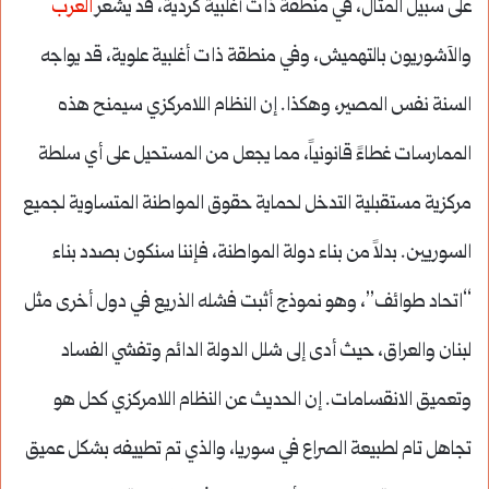
على سبيل المثال، في منطقة ذات أغلبية كردية، قد يشعر
العرب
والآشوريون بالتهميش، وفي منطقة ذات أغلبية علوية، قد يواجه
السنة نفس المصير، وهكذا. إن النظام اللامركزي سيمنح هذه
الممارسات غطاءً قانونياً، مما يجعل من المستحيل على أي سلطة
مركزية مستقبلية التدخل لحماية حقوق المواطنة المتساوية لجميع
السوريين. بدلاً من بناء دولة المواطنة، فإننا سنكون بصدد بناء
“اتحاد طوائف”، وهو نموذج أثبت فشله الذريع في دول أخرى مثل
لبنان والعراق، حيث أدى إلى شلل الدولة الدائم وتفشي الفساد
وتعميق الانقسامات. إن الحديث عن النظام اللامركزي كحل هو
تجاهل تام لطبيعة الصراع في سوريا، والذي تم تطييفه بشكل عميق