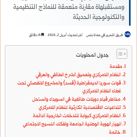
ومستقبلهاة مقارنة متعمقة للنماذج التنظيمية
والتكنولوجية الحديثة
فريق التحرير في حماة بلس
آخر تحديث: أبريل 2, 2026
8 دقائق
جدول المحتويات
مقدمة
النظام اللامركزي وتعميق الشرخ الطائفي والعرقي
قوات سوريا الديمقراطية (قسد) والمشروع الانفصالي تحت
غطاء النظام اللامركزي
مخاطر قيام دويلات طائفية في السويداء والساحل
التداعيات الاقتصادية الكارثية للنظام اللامركزي
النظام اللامركزي كبوابة للتدخلات الخارجية الدائمة
انهيار الهوية الوطنية الجامعة وتفكك النسيج الاجتماعي
خاتمة