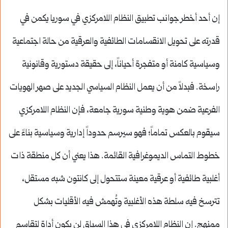
إن أحد أخطر جوانب تطبيق النظام اللامركزي في سوريا يكمن في
قدرته على تحويل الانقسامات الطائفية والعرقية من حالة اجتماعية
وسياسية كامنة أو متفجرة أحياناً، إلى حقيقة دستورية وقانونية
راسخة. فبدلاً من أن يعمل النظام السياسي الجديد على صهر الهويات
الفرعية ضمن هوية وطنية سورية جامعة، فإن النظام اللامركزي
سيقوم بالعكس تماماً؛ فهو سيرسم حدوداً إدارية وسياسية بناءً على
خطوط التماس الديموغرافية القائمة. هذا يعني أن كل منطقة ذات
أغلبية طائفية أو عرقية معينة ستتحول إلى كانتون شبه مستقل،
تترسخ فيه سلطة هذه الأغلبية وتُهمش فيه الأقليات بشكل
ممنهج. إن النظام اللامركزي في هذا السياق لن يكون أداة لتقاسم