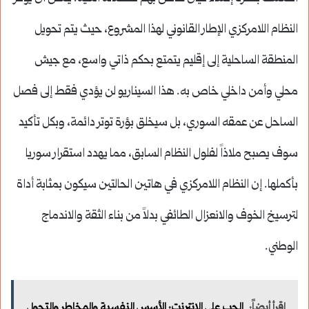
النظام اللامركزي الإطار القانوني لهذا المشروع، حيث يتم تحويل
المنطقة الساحلية إلى إقليم يتمتع بحكم ذاتي واسع، مع جيش
محلي وأمن داخلي خاص به. هذا السيناريو لن يؤدي فقط إلى فصل
الساحل عن عمقه السوري، بل سيخلق بؤرة توتر دائمة، وبكل تأكيد
سوف يصبح ملاذاً لفلول النظام السابق، مما يهدد استقرار سوريا
بأكملها. إن النظام اللامركزي في هاتين الحالتين سيكون بمثابة أداة
لترسيخ الخوف والانعزال الطائفي بدلاً من بناء الثقة والاندماج
الوطني.
اقرأ أيضاً:
الحب على الإنترنت: الأسس النفسية والمخاطر والتحول