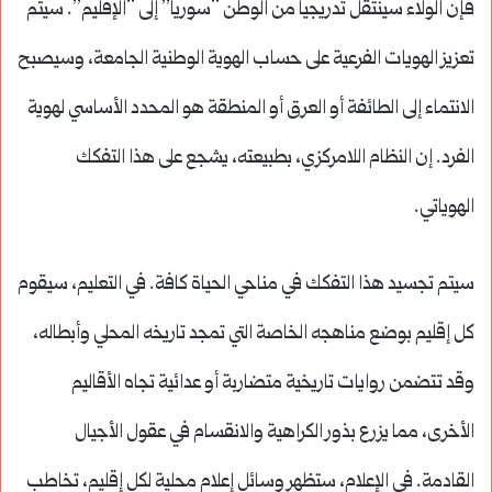
فإن الولاء سينتقل تدريجياً من الوطن “سوريا” إلى “الإقليم”. سيتم
تعزيز الهويات الفرعية على حساب الهوية الوطنية الجامعة، وسيصبح
الانتماء إلى الطائفة أو العرق أو المنطقة هو المحدد الأساسي لهوية
الفرد. إن النظام اللامركزي، بطبيعته، يشجع على هذا التفكك
الهوياتي.
سيتم تجسيد هذا التفكك في مناحي الحياة كافة. في التعليم، سيقوم
كل إقليم بوضع مناهجه الخاصة التي تمجد تاريخه المحلي وأبطاله،
وقد تتضمن روايات تاريخية متضاربة أو عدائية تجاه الأقاليم
الأخرى، مما يزرع بذور الكراهية والانقسام في عقول الأجيال
القادمة. في الإعلام، ستظهر وسائل إعلام محلية لكل إقليم، تخاطب