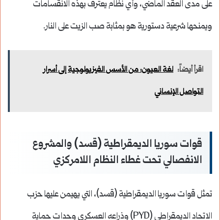
على مدى العقد الماضي، وأي نظام يعترف بهذه الانقسامات
ويمنحها شرعية دستورية هو بمثابة صب الزيت على النار.
اقرأ أيضاً:
لغة العيون: من الأسس الفيزيولوجية إلى أسرار
التواصل الإنساني
قوات سوريا الديمقراطية (قسد) والمشروع
الانفصالي تحت غطاء النظام اللامركزي
تمثل قوات سوريا الديمقراطية (قسد)، التي يهيمن عليها حزب
الاتحاد الديمقراطي (PYD) وذراعه العسكري وحدات حماية