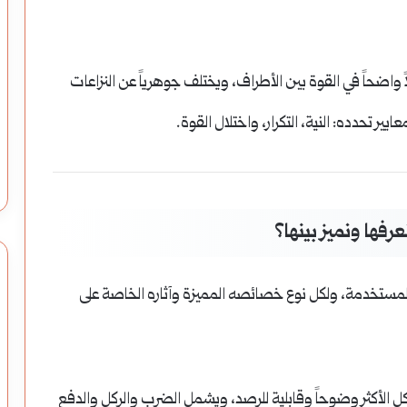
صناعة
ماء
الورد
 واضحاً في القوة بين الأطراف، ويختلف جوهرياً عن النزاعات
السوري:
يير تحدده: النية، التكرار، واختلال القوة.
غابات تشكيل سياسات
صناعة ماء الورد السوري: كيف تتم وما
كيف
202)
أسرارها؟
تتم
وما
عرفها ونميز بينها؟
أسرارها؟
 المستخدمة، ولكل نوع خصائصه المميزة وآثاره الخاصة على
لشكل الأكثر وضوحاً وقابلية للرصد، ويشمل الضرب والركل والدفع