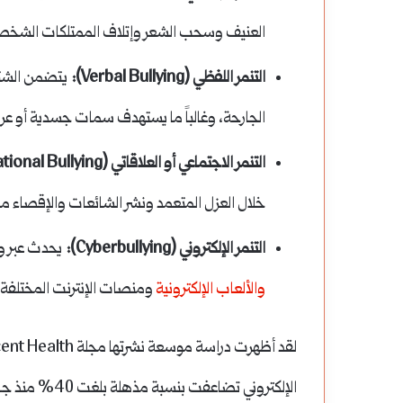
العنيف وسحب الشعر وإتلاف الممتلكات الشخصية
التنمر اللفظي (Verbal Bullying):
يتضمن الشتائم
الجارحة، وغالباً ما يستهدف سمات جسدية أو عرق
التنمر الاجتماعي أو العلاقاتي (Social/Relational Bullying):
خلال العزل المتعمد ونشر الشائعات والإقصاء من
التنمر الإلكتروني (Cyberbullying):
يحدث عبر وسا
والألعاب الإلكترونية
ومنصات الإنترنت المختلفة،