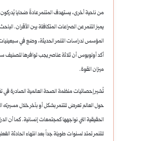
من ناحية أخرى، يستهدف المتنمر عادةً ضحايا يُدركون تم
المؤسس لدراسات التنمر الحديثة، وضع في سبعينيات الق
أكد أولويوس أن ثلاثة عناصر يجب توافرها لتصنيف سلوك م
ميزان القوة.
حول العالم تعرض للتنمر بشكل أو بآخر خلال مسيرته 
الحقيقية التي نواجهها كمجتمعات إنسانية. كما أن الدر
للتنمر تمتد لسنوات طويلة جداً بعد انتهاء الحادثة الفعلي