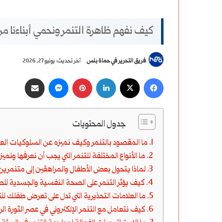
كيف نفهم ظاهرة التنمر ونحمي أبناءنا من
فريق التحرير في حماة بلس
آخر تحديث: يوليو 27, 2026
‫X
فيسبوك
لينكدإن
بينتيريست
ماسنجر
مشاركة عبر البريد
جدول المحتويات
ما المقصود بالتنمر وكيف نميزه عن السلوكيات العد
ما الأنواع المختلفة للتنمر التي يجب أن نعرفها ونميز
لماذا يتحول بعض الأطفال والمراهقين إلى متنمرين
كيف يؤثر التنمر على الصحة النفسية والجسدية للض
ما العلامات التحذيرية التي تدل على تعرض طفلك لل
كيف نتعامل مع التنمر الإلكتروني في عصر الثورة ال