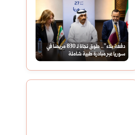
دفعة
حماة
بلاء”..
في
طوق
العصر
نجاة
الراشدي:
دفعة بلاء”.. طوق نجاة لـ 830 مريضاً في
حماة في العصر ال
لـ
دراسة
سوريا عبر مبادرة طبية شاملة
شاملة 12 هـ
830
تاريخية
مريضاً
شاملة
في
12
سوريا
هـ
عبر
مبادرة
طبية