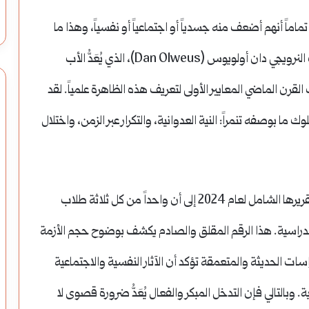
اماً أنهم أضعف منه جسدياً أو اجتماعياً أو نفسياً، وهذا ما
يميز التنمر عن الصراعات المتكافئة بين الأقران. الباحث النرويجي دان أولويوس (Dan Olweus)، الذي يُعَدُّ الأب
رن الماضي المعايير الأولى لتعريف هذه الظاهرة علمياً. لقد
ا بوصفه تنمراً: النية العدوانية، والتكرار عبر الزمن، واختلال
تُشير إحصائيات منظمة الصحة العالمية الصادرة في تقريرها الشامل لعام 2024 إلى أن واحداً من كل ثلاثة طلاب
الدراسية. هذا الرقم المقلق والصادم يكشف بوضوح حجم الأزمة
اسات الحديثة والمتعمقة تؤكد أن الآثار النفسية والاجتماعية
ة. وبالتالي فإن التدخل المبكر والفعال يُعَدُّ ضرورة قصوى لا