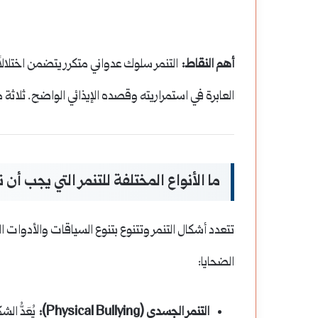
لجامع
كيف
لنوري
أعادت
ي
حرائق
أهم النقاط:
التنمر سلوك عدواني متكرر يتضمن اختلالاً
ماة:
الغابات
العابرة في استمراريته وقصده الإيذائي الواضح. ثلاثة معا
الجامع النوري في حماة: تراث يعكس روعة
كيف أعادت حرائق ال
راث
تشكيل
العمارة الزنكية
المناخ في عصر الكوارث (2018–4
عكس
سياسات
وعة
المناخ
ما الأنواع المختلفة للتنمر التي يجب أن ن
لعمارة
في
زنكية
عصر
تتعدد أشكال التنمر وتتنوع بتنوع السياقات والأدوات
الكوارث
الضحايا:
(2018–
التنمر الجسدي (Physical Bullying):
يُعَدُّ ا
2024)