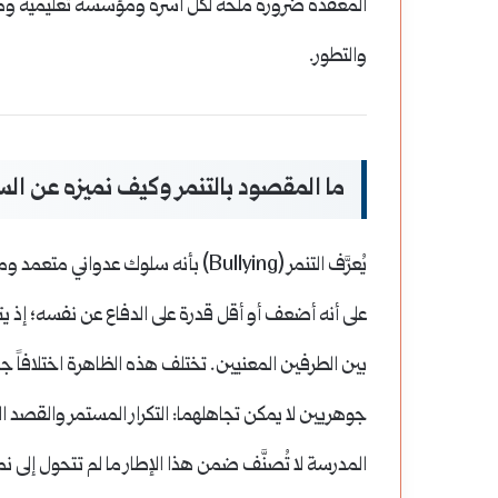
المعقدة ضرورة ملحة لكل أسرة ومؤسسة تعليمية ومجت
والتطور.
ما المقصود بالتنمر وكيف نميزه عن الس
يُعرَّف التنمر (Bullying) بأنه سلوك
على أنه أضعف أو أقل قدرة على الدفاع عن نفسه؛ إذ يت
بين الطرفين المعنيين. تختلف هذه الظاهرة اختلافاً جذ
جوهريين لا يمكن تجاهلهما: التكرار المستمر والقصد ا
المدرسة لا تُصنَّف ضمن هذا الإطار ما لم تتحول إلى ن