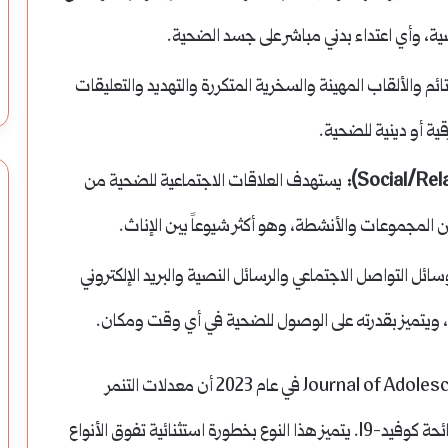
، وأي اعتداء بدني مباشر على جسد الضحية.
 والألقاب المهينة والسخرية المتكررة والتهديد والتعليقات
ية أو دينية للضحية.
يستهدف العلاقات الاجتماعية للضحية من
 المجموعات والأنشطة، وهو أكثر شيوعاً بين الإناث.
ئل التواصل الاجتماعي والرسائل النصية والبريد الإلكتروني
 ويتميز بقدرته على الوصول للضحية في أي وقت ومكان.
لقد أظهرت دراسة موسعة نشرتها مجلة Journal of Adolescent Health في عام 2023 أن معدلات التنمر
الإلكتروني تضاعفت بنسبة مذهلة بلغت 40% منذ جائحة كوفيد-19. يتميز هذا النوع بخطورة استثنائية تفوق الأنواع