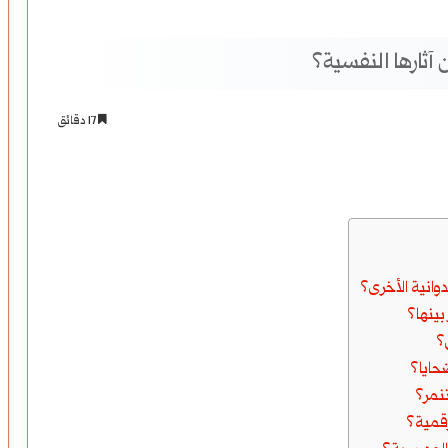
 آثارها النفسية؟
17 دقائق
وانية الأخرى؟
 بينها؟
؟
حايا؟
تنمر؟
رقمية؟