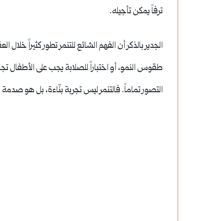
ترفاً يمكن تأجيله.
الجدير بالذكر أن الفهم الشائع للتنمر تطور كثيراً خلال الع
طقوس النمو، أو اختباراً للصلابة يجب على الأطفال تجا
التصور تماماً. فالتنمر ليس تجربة بنّاءة، بل هو صدمة ن