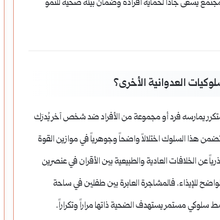
مع يسعى جاداً لحماية أفراده وضمان بيئة صحية للنمو
لوكيات العدوانية الأخرى؟
 عدواني متعمد ومتكرر يمارسه فرد أو مجموعة من الأفراد ضد شخص آخر يُدرَك
ضمن هذا السلوك اختلالاً واضحاً وجوهرياً في موازين القوة
رياً عن الخلافات العادية والطبيعية بين الأقران في عنصرين
لواضح للإيذاء. فالمشاجرة العابرة بين طفلين في ساحة
مط سلوكي مستمر يستهدف الضحية ذاتها مراراً وتكراراً.