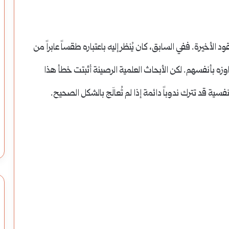
قود الأخيرة. ففي السابق، كان يُنظر إليه باعتباره طقساً عابراً من
وزه بأنفسهم. لكن الأبحاث العلمية الرصينة أثبتت خطأ هذا
فسية قد تترك ندوباً دائمة إذا لم تُعالَج بالشكل الصحيح.