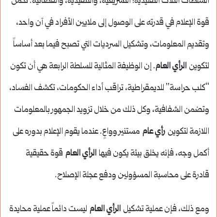
السلطات الثلاث التقليدية: التشريعية، والتنفيذية، والقضائية. تكمن
قوة الإعلام في قدرته على الوصول إلى ملايين الأفراد في آن واحد،
وتقديم المعلومات، وتشكيل السرديات التي تصبح فيما بعد أساساً
لتكوين
الرأي العام
. إن الوظيفة المثالية للسلطة الرابعة هي أن تكون
“كلب حراسة” للديمقراطية، تراقب أداء الحكومات، تكشف الفساد،
وتضمن الشفافية، وكل ذلك من خلال تزويد الجمهور بالمعلومات
اللازمة لتكوين
رأي عام
مستنير وواعٍ. عندما يقوم الإعلام بدوره على
أكمل وجه، فإنه يخلق بيئة يكون فيها
الرأي العام
قوة حقيقية
قادرة على محاسبة المسؤولين ودفع عجلة الإصلاح.
ومع ذلك، فإن عملية تشكيل
الرأي العام
ليست دائماً عملية محايدة