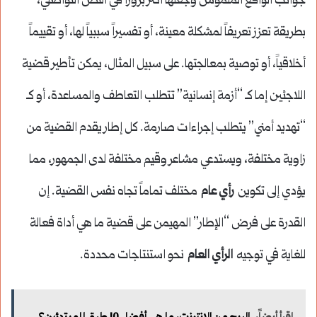
جوانب الواقع الملموس وجعلها أكثر بروزاً في النص التواصلي،
بطريقة تعزز تعريفاً لمشكلة معينة، أو تفسيراً سببياً لها، أو تقييماً
أخلاقياً، أو توصية بمعالجتها. على سبيل المثال، يمكن تأطير قضية
اللاجئين إما كـ “أزمة إنسانية” تتطلب التعاطف والمساعدة، أو كـ
“تهديد أمني” يتطلب إجراءات صارمة. كل إطار يقدم القضية من
زاوية مختلفة، ويستدعي مشاعر وقيم مختلفة لدى الجمهور، مما
يؤدي إلى تكوين
رأي عام
مختلف تماماً تجاه نفس القضية. إن
القدرة على فرض “الإطار” المهيمن على قضية ما هي أداة فعالة
للغاية في توجيه
الرأي العام
نحو استنتاجات محددة.