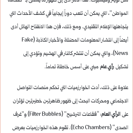
مثل تويتر وفيسبوك. هذا الأمر أدى إلى ظهور ما يسمى بـ “صحافة
المواطن”، التي يمكن أن تلعب دوراً إيجابياً في كشف الأحداث التي
يتجاهلها الإعلام التقليدي. ومع ذلك، فإن هذا الانفتاح الهائل أدى
أيضاً إلى انتشار المعلومات المضللة والأخبار الكاذبة (Fake
News)، والتي يمكن أن تنتشر كالنار في الهشيم وتؤدي إلى
تشكيل
رأي عام
مبني على أسس خاطئة تماماً.
علاوة على ذلك، أدت الخوارزميات التي تحكم منصات التواصل
الاجتماعي ومحركات البحث إلى ظهور ظاهرتين خطيرتين تؤثران
على
الرأي العام
: “فقاعات الترشيح” (Filter Bubbles) و”غرف
الصدى” (Echo Chambers). تقوم هذه الخوارزميات بعرض