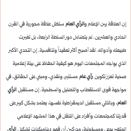
إن العلاقة بين الإعلام و
الرأي العام
ستظل علاقة محورية في القرن
الحادي والعشرين. لم يتضاءل دور السلطة الرابعة، بل تغيرت
طبيعته وأدواته. لقد أصبح أكثر تعقيداً وتنافسية. إن التحدي الأكبر
الذي يواجه المجتمعات اليوم هو كيفية الحفاظ على بيئة إعلامية
صحية تعزز تكوين
رأي عام
مستنير، ونقدي، ومبني على الحقائق، في
مواجهة قوى الاستقطاب والتضليل والسطحية. إن مستقبل
الرأي
العام
، وبالتالي مستقبل الديمقراطية نفسها، يعتمد بشكل كبير على
قدرتنا كمجتمعات وأفراد على التنقل في هذا المشهد الإعلامي
المتغير بوعي ومسؤولية، مدركين أن فهم ديناميكيات تشكيل
الرأي