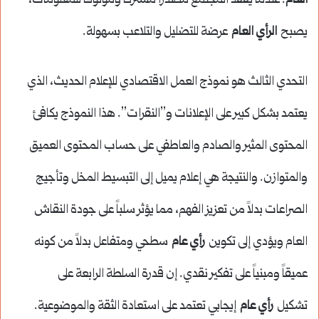
العام
. عندما يفقد المجتمع مصدراً مشتركاً وموثوقاً للمعلومات،
يصبح
الرأي العام
عرضة للتضليل والتلاعب بسهولة.
التحدي الثالث هو نموذج العمل الاقتصادي للإعلام الحديث، الذي
يعتمد بشكل كبير على الإعلانات و”النقرات”. هذا النموذج يكافئ
المحتوى المثير والصادم والعاطفي على حساب المحتوى العميق
والمتوازن. والنتيجة هي إعلام يميل إلى التبسيط المخل وتأجيج
الصراعات بدلاً من تعزيز الفهم، مما يؤثر سلباً على جودة النقاش
العام ويؤدي إلى تكوين
رأي عام
سطحي ومتفاعل بدلاً من كونه
عميقاً ومبنياً على تفكير نقدي. إن قدرة السلطة الرابعة على
تشكيل
رأي عام
إيجابي تعتمد على استعادة الثقة والموضوعية.