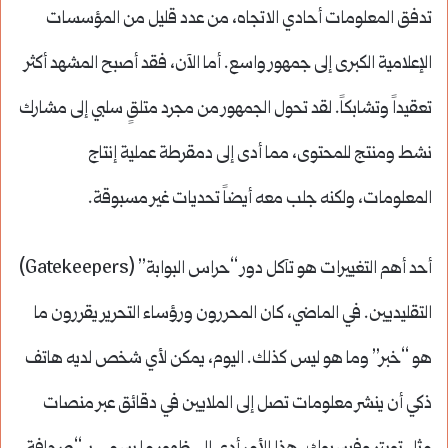
تدفق المعلومات أحادي الاتجاه، من عدد قليل من المؤسسات
الإعلامية الكبرى إلى جمهور واسع. أما الآن، فقد أصبح المشهد أكثر
تعقيداً وتشابكاً. لقد تحول الجمهور من مجرد متلقٍ سلبي إلى مشارك
نشط ومنتج للمحتوى، مما أدى إلى دمقرطة عملية إنتاج
المعلومات، ولكنه جلب معه أيضاً تحديات غير مسبوقة.
أحد أهم التغييرات هو تآكل دور “حراس البوابة” (Gatekeepers)
التقليديين. في الماضي، كان المحررون ورؤساء التحرير يقررون ما
هو “خبر” وما هو ليس كذلك. اليوم، يمكن لأي شخص لديه هاتف
ذكي أن ينشر معلومات تصل إلى الملايين في دقائق عبر منصات