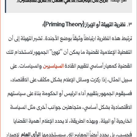
اقرأ أيضاً:
الربح من الإنترنت: ما هي أفضل 10 طرق للمبتدئين؟
٣.
نظرية التهيئة أو الإبراز (Priming Theory):
ترتبط هذه النظرية ارتباطاً وثيقاً بوضع الأجندة. تشير التهيئة إلى أن
التغطية الإعلامية لقضية ما يمكن أن “تهيئ” الجمهور لاستخدام تلك
القضية كمعيار أساسي لتقييم القادة
السياسيين
والسياسات. على
سبيل المثال، إذا ركزت وسائل الإعلام بشكل مكثف على الاقتصاد،
فسيقوم الجمهور بتقييم أداء الرئيس أو الحكومة بناءً على سياستهم
الاقتصادية بشكل أساسي، متجاهلين جوانب أخرى مثل السياسة
الخارجية أو البيئة. وبهذه الطريقة، لا يحدد الإعلام أهمية القضايا
فحسب، بل يحدد أيضاً المعايير التي سيستخدمها
الرأي العام
لإصدار