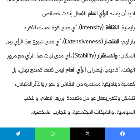
التي تتبناها شريحة كبيرة من المجتمع تجاه قضية ذات اهتمام عام.
لا بد أن يتسم
الرأي العام
الفعال بثلاث خصائص
رئيسية:
الكثافة
(Intensity)، أي مدى قوة تمسك الأفراد
بآرائهم؛
الانتشار
(Extensiveness)، أي مدى شيوع هذا الرأي بين
السكان؛
والاستقرار
(Stability)، أي مدى ثبات هذا الرأي مع مرور
الوقت. أكاديمياً، يُنظر إلى
الرأي العام
ليس فقط كمنتج نهائي، بل
كعملية ديناميكية مستمرة من النقاش والحوار والتأثر المتبادل،
تتشكل وتتغير بفعل عوامل متعددة أبرزها الإعلام، والنخب
السياسية، والشبكات الاجتماعية، والتجارب الشخصية.
٢- لماذا يُطلق على الإعلام لقب “السلطة الرابعة”، وما هي وظيفته
يسبوك
‫X
واتساب
تيلقرام