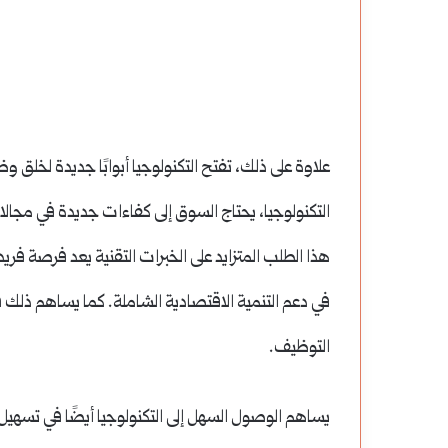
نعاش
القروض:
لاقتصاد
ما
لسوري
أنواعها
عد
وكيف
إنعاش الاقتصاد السوري بعد سقوط الأسد:
القروض: ما أنواعها و
قوط
تختار
علاوة على ذلك، تفتح التكنولوجيا أبوابًا جديدة لخلق 
رؤية إستراتيجية
لاحتياجاتك المالية؟
لأسد:
الأنسب
التكنولوجيا، يحتاج السوق إلى كفاءات جديدة في مجالات
ؤية
لاحتياجاتك
هذا الطلب المتزايد على الخبرات التقنية يعد فرصة فر
ستراتيجية
المالية؟
في دعم التنمية الاقتصادية الشاملة. كما يساهم ذلك
التوظيف.
يساهم الوصول السهل إلى التكنولوجيا أيضًا في تسهيل