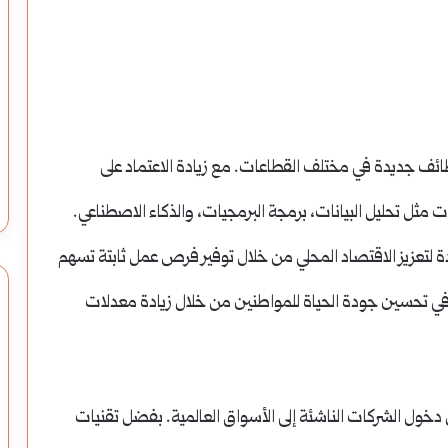
JustMarkets
تطلق
محطتها
الإلكترونية:
كيف تختار الأنسب
JustMarkets تطلق محطتها الإلكترونية:
تداول
وظائف جديدة في مختلف القطاعات. مع زيادة الاعتماد على
تداول مباشرة من متصفحك
مباشرة
 مثل تحليل البيانات، برمجة البرمجيات، والذكاء الاصطناعي.
من
يدة لتعزيز الاقتصاد المحلي من خلال توفير فرص عمل ثابتة تسهم
متصفحك
 في تحسين جودة الحياة للمواطنين من خلال زيادة معدلات
 دخول الشركات الناشئة إلى الأسواق العالمية. بفضل تقنيات