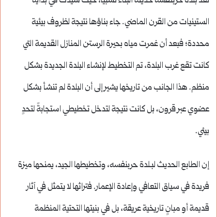
تُعد بلدة حربنفسه حديثة البناء نسبياً، حيث شُيدت في بداية
الستينيات من القرن الماضي.
جاء بناؤها نتيجة لظروف بيئية
محددة؛ فبعد أن غمرت مياه بحيرة الرستن المنازل القديمة التي
كانت تقع غرب البلدة، تم التخطيط لإنشاء البلدة الجديدة بشكل
منظم.
هذا الجانب من تاريخها يشير إلى أن البلدة لم تنشأ بشكل
عضوي عبر قرون، بل كانت نتيجة لتدخل تخطيطي استجابةً لتحدٍ
بيئي.
إن الطابع الحديث لبـلدة حربنفسه، وتخطيطها الجيد، يمنحها ميزة
فريدة في سياق التعافي وإعادة الإعمار. فتراثها لا يتمثل في آثار
قديمة أو مبانٍ تاريخية عريقة، بل في بنيتها التحتية المنظمة