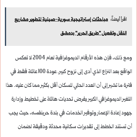
اقرأ أيضاً:
مباحثات إستراتيجية سورية-صينية لتطوير مشاريع
النقل وتفعيل "طريق الحرير" بدمشق
ومع ذلك، فإن هذه الأرقام الديموغرافية لعام 2004 لا تعكس
الواقع بعد النزاع الذي أدى إلى نزوح كبير.
عودة 100 عائلة فقط في
فترة ما
تشير إلى أن العدد الحالي للسكان أقل بكثير مما كان عليه. هذا
التغير الديموغرافي الكبير يفرض تحديات هائلة على تخطيط وإدارة
جهود إعادة الإعمار وتوفير الخدمات في بلدة حربنفسه، حيث يجب
أن تستند الخطط إلى تقديرات سكانية محدثة ودقيقة لضمان