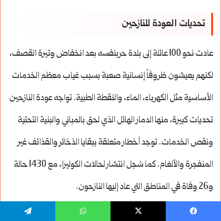
تحديات العودة للنازحين
عادت نحو 100 عائلة إلى بلدة حربنفسه بعد انخفاض وتيرة القصف،
لكنهم يعيشون ظروفاً إنسانية صعبة بسبب غياب معظم الخدمات
الأساسية مثل الكهرباء، الماء، والنقطة الطبية.
تواجه عودة النازحين
تحديات كبيرة، منها الدمار الهائل الذي لحق بالمباني والبنية التحتية
ونقص الخدمات.
توجد أخطار متعلقة ببقايا الذخائر والقذائف غير
المنفجرة والألغام.
كما سُجل انتشار لحالات الكوليرا، مع 1430 حالة
و26 وفاة في المناطق التي عاد إليها النازحون.
يسبوك
‫X
واتساب
تيلقرام