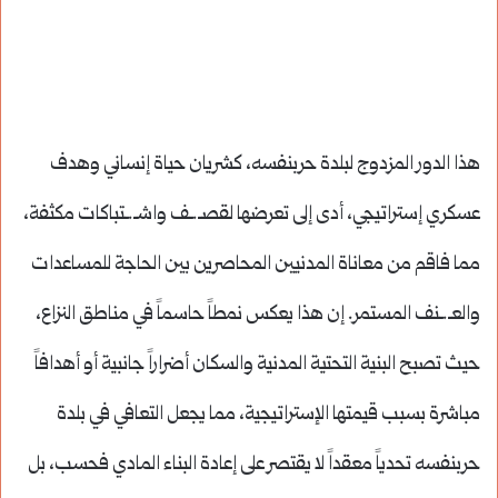
هذا الدور المزدوج لبلدة حربنفسه، كشريان حياة إنساني وهدف
عسكري إستراتيجي، أدى إلى تعرضها لقصـ.ـف واشـ.ـتباكات مكثفة،
مما فاقم من معاناة المدنيين المحاصرين بين الحاجة للمساعدات
والعـ.ـنف المستمر. إن هذا يعكس نمطاً حاسماً في مناطق النزاع،
حيث تصبح البنية التحتية المدنية والسكان أضراراً جانبية أو أهدافاً
مباشرة بسبب قيمتها الإستراتيجية، مما يجعل التعافي في بلدة
حربنفسه تحدياً معقداً لا يقتصر على إعادة البناء المادي فحسب، بل