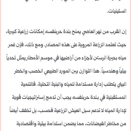
الستينيات.
إن القرب من نهر العاصي يمنح بلدة حربنفسه إمكانات زراعية كبيرة،
حيث تعتمد الزراعة المروية على هذه المصادر. ومع ذلك، فإن غمر
مياه بحيرة الرستن لأجزاء من أراضيها في موسم الأمطار يمثل تحدياً
بيئياً وهندسياً. هذا التوازن بين المورد الطبيعي الخصب والخطر
البيئي يتطلب إدارة مستدامة للمياه والبنية التحتية. فالتنمية
المستقبلية في بـلدة حربنفسه يجب أن تدمج إستراتيجيات قوية
لإدارة المياه لا تدعم سبل العيش الزراعية فحسب، بل تخفف أيضاً
من مخاطر الفيضانات، مما يضمن استدامة بيئية واقتصادية