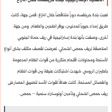
الأهمية الإستراتيجية لبلدة حربنفسه خلال النزاع
لعبت بلدة حربنفسه دوراً متناقضاً خلال النزاع. فمن جهة، كانت
طريق إمداد حيوياً للمدنيين، يوفر الطحين والطعام. ومن جهة
أخرى، وصفت بأنها بلدة إستراتيجية في ريف حماة الجنوبي
الملاصقة لريف حمص الشمالي. تعرضت لقصف مكثف بشتى أنواع
الأسلحة ومحاولات اقتحام متكررة من قوات النظام المدعومة
بالطيران الروسي. شهدت اشتباكات عنيفة بين قوات النظام
والفصائل المسلحة. كانت هدفاً لقوات الأسد لتضييق الحصار على
ريف حمص الشمالي وتأمين أوتوستراد سلمية – حمص.