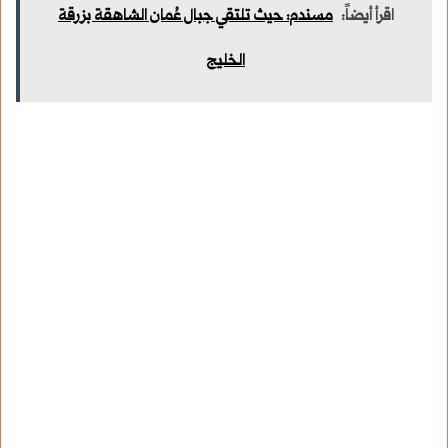
اقرأ أيضاً:
مسندم: حيث تلتقي جبال عُمان الشاهقة بزرقة
الخليج