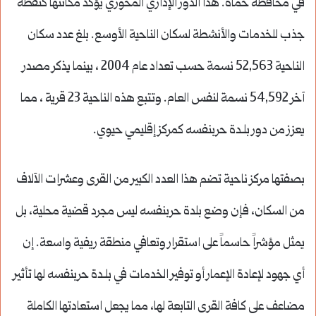
في محافظة حماة. هذا الدور الإداري المحوري يؤكد مكانتها كنقطة
جذب للخدمات والأنشطة لسكان الناحية الأوسع. بلغ عدد سكان
الناحية 52,563 نسمة حسب تعداد عام 2004 ، بينما يذكر مصدر
آخر 54,592 نسمة لنفس العام. وتتبع هذه الناحية 23 قرية ، مما
يعزز من دور بلـدة حربنفسه كمركز إقليمي حيوي.
بصفتها مركز ناحية تضم هذا العدد الكبير من القرى وعشرات الآلاف
من السكان، فإن وضع بلدة حربنفسه ليس مجرد قضية محلية، بل
يمثل مؤشراً حاسماً على استقرار وتعافي منطقة ريفية واسعة. إن
أي جهود لإعادة الإعمار أو توفير الخدمات في بلـدة حربنفسه لها تأثير
مضاعف على كافة القرى التابعة لها، مما يجعل استعادتها الكاملة