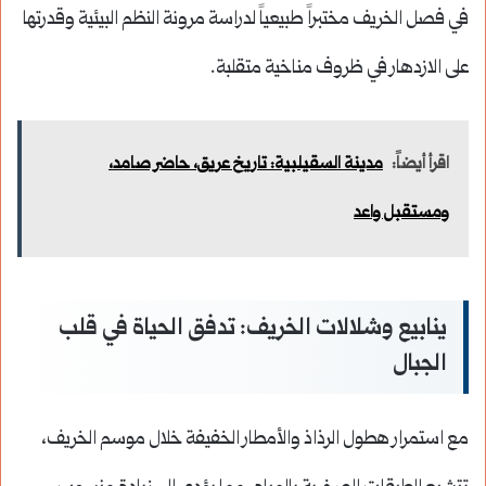
في فصل الخريف مختبراً طبيعياً لدراسة مرونة النظم البيئية وقدرتها
على الازدهار في ظروف مناخية متقلبة.
اقرأ أيضاً:
مدينة السقيلبية: تاريخ عريق، حاضر صامد،
ومستقبل واعد
ينابيع وشلالات الخريف: تدفق الحياة في قلب
الجبال
مع استمرار هطول الرذاذ والأمطار الخفيفة خلال موسم الخريف،