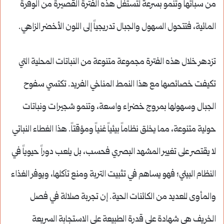
من سباتها وتنمو بسرعة لتستغل هذه الفترة القصيرة من الوفرة
المائية، فتتحول السهول والجبال تدريجياً إلى اللون الأخضر الزاهي.
تزدهر خلال هذه الفترة مجموعة متنوعة من النباتات المحلية التي
تكيفت خصائصها مع هذا النمط المناخي الفريد. تكتسي سفوح
الجبال وسهولها بمروج خضراء واسعة، وتنمو شجيرات ونباتات
حولية متنوعة، مما يخلق نظاماً بيئياً غنياً ومؤقتاً. هذا الغطاء النباتي
لا يقتصر على تغيير المشهد البصري فحسب، بل يلعب دوراً حيوياً في
النظام البيئي؛ فهو يساهم في تثبيت التربة ومنع تآكلها، ويوفر الغذاء
والمأوى للعديد من الكائنات الحية. إن تجربة صلالة في فصل
الخريف هي شهادة على قدرة الطبيعة على الاستجابة السريعة