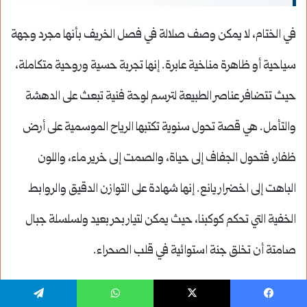
في الختام، لا يمكن وصف صلالة في فصل الخريف بأنها مجرد وجهة
سياحية أو ظاهرة مناخية عابرة. إنها تجربة حسية وروحية متكاملة،
حيث تتضافر عناصر الطبيعة لترسم لوحة فنية تبعث على الدهشة
والتأمل. هي قصة تحول سنوية تكتبها الرياح الموسمية على أرض
ظفار، فتحول الجفاف إلى حياة، والصمت إلى خرير ماء، واللون
الباهت إلى اخضرار يانع. إنها شهادة على التوازن الدقيق والروابط
الخفية التي تحكم كوكبنا، حيث يمكن لتيار بحر بعيد ولسلسلة جبال
صامتة أن تخلق جنة استوائية في قلب الصحراء.
إن تجربة صلالة في فصل الخريف هي أكثر من مجرد الهروب من
يسبوك
‫X
واتساب
تيلقرام