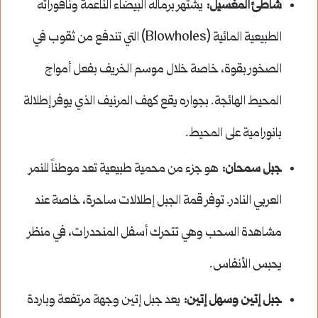
شاطئ المغسيل:
يشتهر برماله البيضاء الناعمة ونافوراته
الطبيعية المائية (Blowholes) التي تندفع من ثقوب في
الصخور بقوة، خاصة خلال موسم الخريف بفعل أمواج
المحيط الهائجة. بجواره يقع كهف المرنيف الذي يوفر إطلالة
بانورامية على المحيط.
جبل سمحان:
هو جزء من محمية طبيعية تعد موطناً للنمر
العربي النادر. توفر قمة الجبل إطلالات ساحرة، خاصة عند
مشاهدة السحب وهي تتحرك أسفل المنحدرات، في منظر
يحبس الأنفاس.
جبل إتين وسهل إتين:
يعد جبل إتين وجهة مرتفعة وباردة