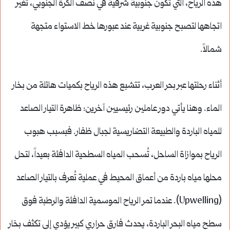
هذه الرياح، التي تكون جنوبية شرقية في نصف الكرة الجنوبي، تغير
اتجاهها لتصبح جنوبية غربية عند عبورها خط الاستواء متجهة
شمالاً.
أثناء رحلتها عبر بحر العرب، تتشبع هذه الرياح بكميات هائلة من بخار
الماء. وهنا يأتي دور عاملين رئيسيين آخرين: ظاهرة التيار الصاعد
للمياه الباردة والطبيعة التضاريسية لجبال ظفار. فبسبب هبوب
الرياح بموازاة الساحل، تُسحب المياه السطحية الدافئة بعيداً، لتحل
محلها مياه باردة من أعماق المحيط في عملية تُعرف بالتيار الصاعد
(Upwelling). عندما تمر الرياح الموسمية الدافئة والرطبة فوق
سطح مياه البحر الباردة، يحدث فارق حراري كبير يؤدي إلى تكثف بخار