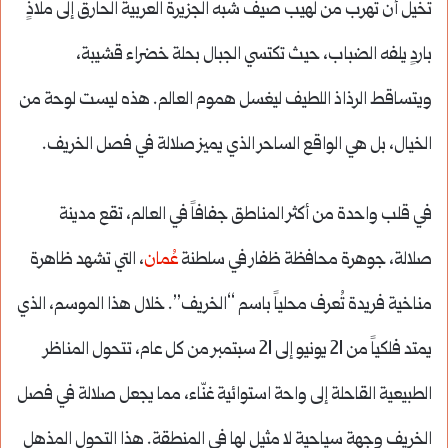
تخيل أن تهرب من لهيب صيف شبه الجزيرة العربية الحارق إلى ملاذٍ
باردٍ يلفه الضباب، حيث تكتسي الجبال بحلة خضراء قشيبة،
ويتساقط الرذاذ اللطيف ليغسل هموم العالم. هذه ليست لوحة من
الخيال، بل هي الواقع الساحر الذي يميز صلالة في فصل الخريف.
في قلب واحدة من أكثر المناطق جفافاً في العالم، تقع مدينة
صلالة، جوهرة محافظة ظفار في سلطنة
عُمان
، التي تشهد ظاهرة
مناخية فريدة تُعرف محلياً باسم “الخريف”. خلال هذا الموسم، الذي
يمتد فلكياً من 21 يونيو إلى 21 سبتمبر من كل عام، تتحول المناظر
الطبيعية القاحلة إلى واحة استوائية غنّاء، مما يجعل صلالة في فصل
الخريف وجهة سياحية لا مثيل لها في المنطقة. هذا التحول المذهل