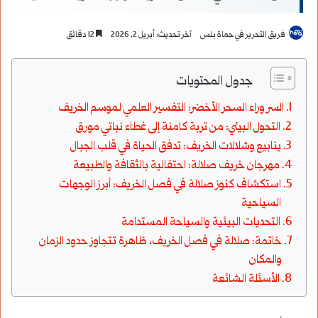
فريق التحرير في حماة بلس
آخر تحديث: أبريل 2, 2026
12 دقائق
جدول المحتويات
السر وراء السحر الأخضر: التفسير العلمي لموسم الخريف
التحول البيئي: من تربة كامنة إلى غطاء نباتي مورق
ينابيع وشلالات الخريف: تدفق الحياة في قلب الجبال
مهرجان خريف صلالة: احتفالية بالثقافة والطبيعة
استكشاف كنوز صلالة في فصل الخريف: أبرز الوجهات
السياحية
التحديات البيئية والسياحة المستدامة
خاتمة: صلالة في فصل الخريف، ظاهرة تتجاوز حدود الزمان
والمكان
الأسئلة الشائعة