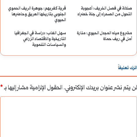
عقود
صلالة في فصل الخريف: أعجوبة
قرية كفربهم: جوهرة الريف الحموي
التحول من الصحراء إلى جنة خضراء
الجنوبي بتاريخها العريق وحاضرها
من
الحيوي
القمع
مشروع مياه المجدل الحيوي: منارة
سهل الغاب: دراسة في الجغرافيا
أمل في ريف حماة
التاريخية والاقتصاد الزراعي
والسياسات التنموية
اترك تعليقاً
لن يتم نشر عنوان بريدك الإلكتروني.
الحقول الإلزامية مشار إليها بـ
*
ا
ل
ت
ع