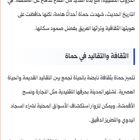
الحروب الصليبية، مع بناء العديد من القلاع للدفاع عن المنطقة. في
التاريخ الحديث، شهدت حماة أحداثًا هامة، لكنها حافظت على
هويتها الثقافية وتراثها العريق بفضل صمود سكانها.
الثقافة والتقاليد في حماة
تتميز حماة بثقافة نابضة بالحياة تجمع بين التقاليد القديمة والحياة
العصرية. تشتهر المدينة بحرفها التقليدية مثل النجارة ونسج
الأقمشة، ويمكن للزوار استكشاف الأسواق المحلية لشراء السجاد
اليدوي والتطريز الدقيق.