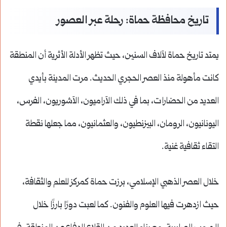
تاريخ محافظة حماة: رحلة عبر العصور
يمتد تاريخ حماة لآلاف السنين، حيث تظهر الأدلة الأثرية أن المنطقة
كانت مأهولة منذ العصر الحجري الحديث. مرت المدينة بأيدي
العديد من الحضارات، بما في ذلك الآراميون، الآشوريون، الفرس،
اليونانيون، الرومان، البيزنطيون، والعثمانيون، مما جعلها نقطة
التقاء ثقافية غنية.
خلال العصر الذهبي الإسلامي، برزت حماة كمركز للعلم والثقافة،
حيث ازدهرت فيها العلوم والفنون. كما لعبت دورًا بارزًا خلال