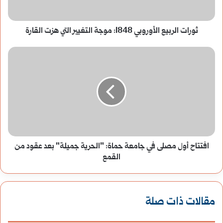
1848:
موجة
ثورات الربيع الأوروبي 1848: موجة التغيير التي هزت القارة
التغيير
افتتاح
التي
أول
هزت
مصلى
القارة
في
جامعة
افتتاح أول مصلى في جامعة حماة: "الحرية جميلة" بعد عقود من
حماة:
القمع
"الحرية
جميلة"
مقالات ذات صلة
بعد