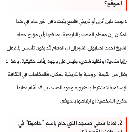
الموقع؟
لا يوجد دليل أثري أو تاريخي قاطع يثبت دفن النبي حام في هذا
المكان. إن معظم المصادر التاريخية، بما فيها رأي مؤرخ حماة
الشيخ أحمد الصابوني، تشير إلى أن المقام قد يكون تأسس بناءً على
رؤيا منامية أو تقليد شعبي، وليس على وجود رفات حقيقية. وهذا لا
يقلل من القيمة الروحية والتاريخية للمكان، فالمقامات في الثقافة
الإسلامية لا تشترط بالضرورة وجود الجسد، بل قد تُقام تخليداً
لذكرى الشخصية أو ارتباطها بالموقع.
2. لماذا سُمي مسجد النبي حام باسم “حاموتا” في