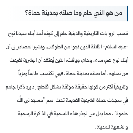
من هو النبي حام وما صلته بمدينة حماة؟
تنسب الروايات التاريخية والدينية حام إلى كونه أحد أبناء سيدنا نوح
-عليه السلام- الثلاثة الذين نجوا من الطوفان. وتشير المصادر إلى أن
أبناء نوح هم: سام، وحام، ويافث، الذين يُعتقد أن البشرية تفرعت
من نسلهم. أما صلته بمدينة حماة، فهي تكتسب طابعاً رمزياً
وتاريخياً أكثر من كونها حقيقة موثقة بشكل قاطع؛ إذ يرد ذكر الجامع
في سجلات حماة الشرعية القديمة تحت اسم “مسجد نبي الله
حاموتا”، مما يدل على تجذر هذه التسمية في الذاكرة الرسمية
والشعبية للمدينة.