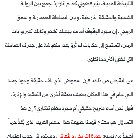
التاريخية للمدينة، يثير فضولي كعالم آثار؛ إذ يجمع بين الرواية
الشعبية والحقيقة التاريخية، وبين البساطة المعمارية والعمق
الروحي. إن مجرد الوقوف أمامه يجعلك تشعر وكأنك تعبر بوابات
الزمن، لتستمع إلى حكايات لم تُروَ بعد، منقوشة على جدرانه الصامتة
التي تخفي أكثر مما تظهر.
على النقيض من ذلك، فإن الغموض الذي يلف حقيقة وجود جسد
النبي حام في هذا المكان يضيف طبقة أخرى من التعقيد والإثارة.
فهل نحن أمام ضريح حقيقي أم مجرد مقام تذكاري؟ إن هذا
التساؤل هو مفتاح فهمنا لطبيعة هذا المعلم الفريد، الذي يُعَدُّ جزءاً
أصيلاً من نسيج
حماة التاريخي والثقافي
، ويستمر في جذب اهتمام