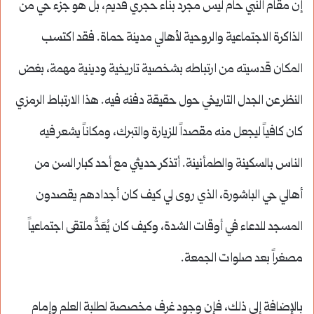
إن مقام النبي حام ليس مجرد بناء حجري قديم، بل هو جزء حي من
الذاكرة الاجتماعية والروحية لأهالي مدينة حماة. فقد اكتسب
المكان قدسيته من ارتباطه بشخصية تاريخية ودينية مهمة، بغض
النظر عن الجدل التاريخي حول حقيقة دفنه فيه. هذا الارتباط الرمزي
كان كافياً ليجعل منه مقصداً للزيارة والتبرك، ومكاناً يشعر فيه
الناس بالسكينة والطمأنينة. أتذكر حديثي مع أحد كبار السن من
أهالي حي الباشورة، الذي روى لي كيف كان أجدادهم يقصدون
المسجد للدعاء في أوقات الشدة، وكيف كان يُعَدُّ ملتقى اجتماعياً
مصغراً بعد صلوات الجمعة.
بالإضافة إلى ذلك، فإن وجود غرف مخصصة لطلبة العلم وإمام