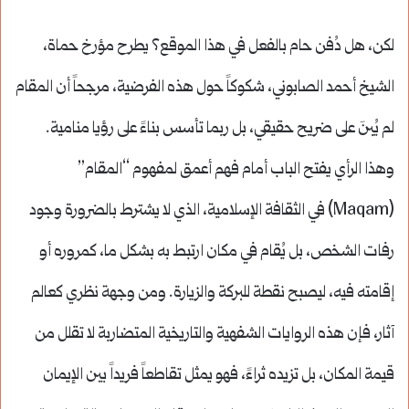
لكن، هل دُفن حام بالفعل في هذا الموقع؟ يطرح مؤرخ حماة،
الشيخ أحمد الصابوني، شكوكاً حول هذه الفرضية، مرجحاً أن المقام
لم يُبنَ على ضريح حقيقي، بل ربما تأسس بناءً على رؤيا منامية.
وهذا الرأي يفتح الباب أمام فهم أعمق لمفهوم “المقام”
(Maqam) في الثقافة الإسلامية، الذي لا يشترط بالضرورة وجود
رفات الشخص، بل يُقام في مكان ارتبط به بشكل ما، كمروره أو
إقامته فيه، ليصبح نقطة للبركة والزيارة. ومن وجهة نظري كعالم
آثار، فإن هذه الروايات الشفهية والتاريخية المتضاربة لا تقلل من
قيمة المكان، بل تزيده ثراءً، فهو يمثل تقاطعاً فريداً بين الإيمان