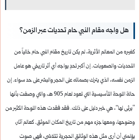
هل واجه مقام النبي حام تحديات عبر الزمن؟
كغيره من المعالم الأثرية، لم يكن تاريخ مقام النبي حام خالياً من
التحديات والصعوبات. إن أكبر تحدٍ يواجه أي أثر تاريخي هو عامل
الزمن نفسه، الذي يترك بصماته على الحجر والبشر على حد سواء. إن
حالة اللوحة التأسيسية التي تعود لعام 905 هـ، والتي وصفت بأنها
“يرثى لها”، هي خير دليل على ذلك. فقد فقدت هذه اللوحة الكثير من
وضوحها، ومعها جزء مهم من تاريخ المكان الموثق. كعالم آثار،
يؤلمني أن أرى مثل هذه الوثائق الحجرية تتلاشى، فهي صوت