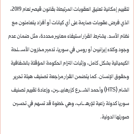
لتقييم إمكانية تعليق العقوبات المرتبطة بقانون قيصر لعام 2019،
الذي فرض عقوبات صارمة على أي كيانات أو أفراد يتعاملون مع
نظام الأسد. يشترط القرار استيفاء معايير محددة، مثل ضمان عدم
وجود وكلاء إيرانيين أو روس في سوريا، تدمير مخزون الأسـ.ـلحة
الكيميائية بشكل كامل، وإثبات التزام الحكومة المؤقتة بالشفافية
وحقوق الإنسان. كما يتضمن القرار مراجعة تصنيف هيئة تحرير
الشام (HTS) وأحمد الشـ.ـرع كإرهابيـ.ـين، وإعادة تقييم تصنيف
سوريا كدولة راعية للإرهـ.ـاب، وهي خطوة قد تسهم في تحسين
صورتها الدولية.