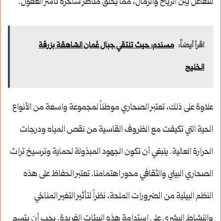
للتفاعل بين الرياح والرمال، مما يخلق مناظر ساحرة تأسر العقول.
اقرأ أيضاً:
مسندم: حيث تلتقي جبال عُمان الشاهقة بزرقة
الخليج
علاوة على ذلك، تعتبر الصحاري موطناً لمجموعة واسعة من الأنواع
الحية التي تكيفت مع الظروف القاسية من نقص المياه ودرجات
الحرارة العالية. ينبغي أن تكون الجهود المبذولة لحماية وترسيخ تراث
الصحاري البيئي والثقافي محور اهتمامنا. تعتبر الحفاظ على هذه
النظم البيئية من الضرورات الملحة، نظراً لتأثير التغير المناخي
والنشاط البشري على استدامة هذه البيئات الفريدة. يجب أن يتسم