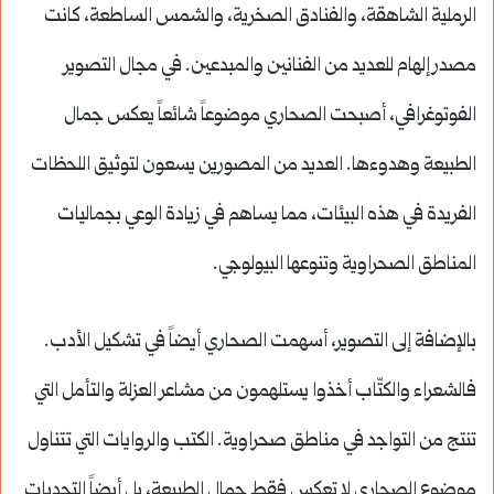
الرملية الشاهقة، والفنادق الصخرية، والشمس الساطعة، كانت
مصدر إلهام للعديد من الفنانين والمبدعين. في مجال التصوير
الفوتوغرافي، أصبحت الصحاري موضوعاً شائعاً يعكس جمال
الطبيعة وهدوءها. العديد من المصورين يسعون لتوثيق اللحظات
الفريدة في هذه البيئات، مما يساهم في زيادة الوعي بجماليات
المناطق الصحراوية وتنوعها البيولوجي.
بالإضافة إلى التصوير، أسهمت الصحاري أيضاً في تشكيل الأدب.
فالشعراء والكتّاب أخذوا يستلهمون من مشاعر العزلة والتأمل التي
تنتج من التواجد في مناطق صحراوية. الكتب والروايات التي تتناول
موضوع الصحاري لا تعكس فقط جمال الطبيعة، بل أيضاً التحديات