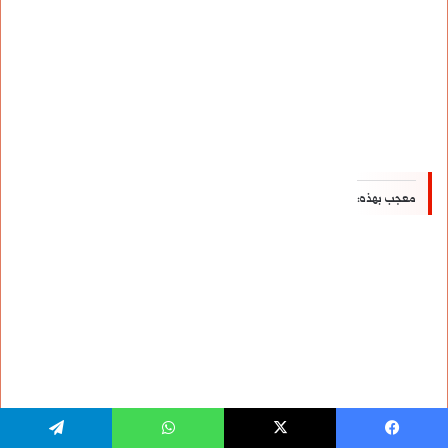
معجب بهذه:
يسبوك
‫X
واتساب
تيلقرام