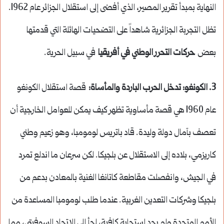
النهاية بمبدأ تقرير المصير، الذي أفضى إلى استقلال الجزائر عام 1962.
تظل التجربة الجزائرية شاهداً على التضحيات الهائلة التي قدمتها
بعض
حركات التحرر الوطني في أفريقيا
في سبيل الحرية.
3. الكونغو: تدخل الحرب الباردة والمأساة:
قصة استقلال الكونغو
عام 1960 هي قصة مأساوية تظهر كيف يمكن للعوامل الخارجية أن
تعصف بآمال دولة وليدة. قاد باتريس لومومبا، وهو زعيم وطني
كاريزمي، بلاده إلى الاستقلال عن بلجيكا. لكن سرعان ما اندلع تمرد
في الجيش، وانفصلت مقاطعة كاتانغا الغنية بالمعادن بدعم من
بلجيكا وشركات التعدين الغربية. عندما طلب لومومبا المساعدة من
الأمم المتحدة ولم يجد استجابة كافية، لجأ إلى الاتحاد السوفيتي، مما