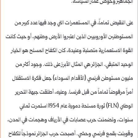
الجماهير وخوض غمار السياسة.
على النقيض تماماً، في المستعمرات التي وجد فيها عدد كبير من
المستوطنين الأوروبيين الذين اعتبروا الأرض وطنهم، أو حيث كانت
القوة الاستعمارية متصلبة وعنيدة، كان الكفاح المسلح هو الخيار
الوحيد المتبقي. الجزائر هي المثال الأبرز على ذلك. وجود أكثر من
مليون مستوطن فرنسي (الأقدام السوداء) جعل فكرة الاستقلال
أمراً مرفوضاً تماماً من قبل فرنسا. وعليه، أطلقت جبهة التحرير
الوطني (FLN) ثورة مسلحة دموية عام 1954 استمرت ثماني
سنوات، وتضمنت حرب عصابات في الأرياف وهجمات في المدن،
وقوبلت بقمع فرنسي وحشي. أصبحت حرب الجزائر نموذجاً للكفاح