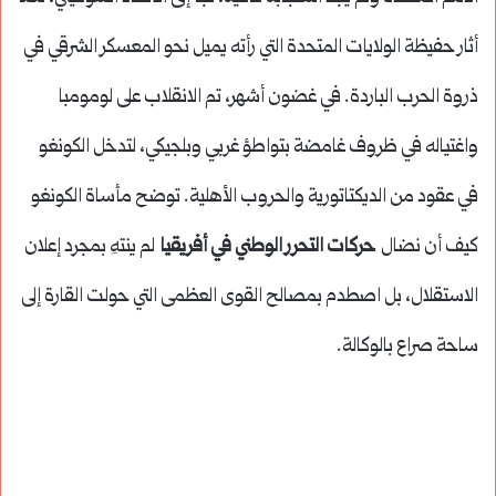
أثار حفيظة الولايات المتحدة التي رأته يميل نحو المعسكر الشرقي في
ذروة الحرب الباردة. في غضون أشهر، تم الانقلاب على لومومبا
واغتياله في ظروف غامضة بتواطؤ غربي وبلجيكي، لتدخل الكونغو
في عقود من الديكتاتورية والحروب الأهلية. توضح مأساة الكونغو
كيف أن نضال
حركات التحرر الوطني في أفريقيا
لم ينتهِ بمجرد إعلان
الاستقلال، بل اصطدم بمصالح القوى العظمى التي حولت القارة إلى
ساحة صراع بالوكالة.