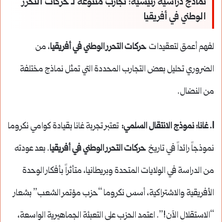
نماذج دراسية رئيسية: تجارب متنوعة لـ حركات التحرر
الوطني في أفريقيا
لفهم أعمق لتعقيدات
حركات التحرر الوطني في أفريقيا
، من
الضروري تحليل بعض التجارب المحددة التي تمثل نماذج مختلفة
من النضال.
1. غانا: نموذج الانتقال السلمي:
تعتبر تجربة غانا بقيادة كوامي نكروما
نموذجاً رائداً في تاريخ
حركات التحرر الوطني في أفريقيا
. بعد عودته
من الدراسة في الولايات المتحدة وبريطانيا، متأثراً بأفكار الوحدة
الأفريقية والاشتراكية، أسس نكروما “حزب مؤتمر الشعب” بشعار
“الاستقلال الآن!”. اعتمد الحزب على التعبئة الجماهيرية الواسعة،