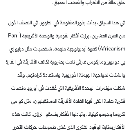
خلق حالة من الاغتراب والغضب العميق.
في هذا السياق، بدأت بذور المقاومة في الظهور. في النصف الأول
من القرن العشرين، برزت أفكار القومية والوحدة الأفريقية (Pan-
Africanism) كقوة أيديولوجية ملهمة. شخصيات مثل دبليو إي
بي دو بويز وماركوس غارفي نادت بضرورة تكاتف الأفارقة في القارة
والشتات لمواجهة الهيمنة الأوروبية واستعادة كرامتهم. وقد
شكلت مؤتمرات الوحدة الأفريقية التي عُقدت في أوروبا منصات
فكرية هامة التقى فيها القادة الأفارقة المستقبليون، مثل كوامي
نكروما وجومو كينياتا، وتبادلوا الأفكار ونسقوا الرؤى. كانت هذه
الأفكار بمثابة الوقود الفكري الذي غذى طموحات
حركات التحرر