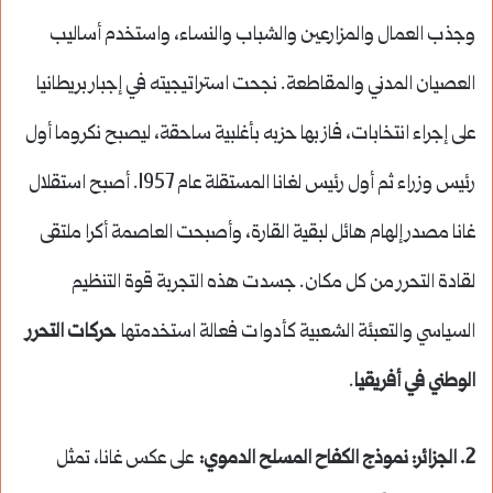
وجذب العمال والمزارعين والشباب والنساء، واستخدم أساليب
العصيان المدني والمقاطعة. نجحت استراتيجيته في إجبار بريطانيا
على إجراء انتخابات، فاز بها حزبه بأغلبية ساحقة، ليصبح نكروما أول
رئيس وزراء ثم أول رئيس لغانا المستقلة عام 1957. أصبح استقلال
غانا مصدر إلهام هائل لبقية القارة، وأصبحت العاصمة أكرا ملتقى
لقادة التحرر من كل مكان. جسدت هذه التجربة قوة التنظيم
السياسي والتعبئة الشعبية كأدوات فعالة استخدمتها
حركات التحرر
الوطني في أفريقيا
.
2. الجزائر: نموذج الكفاح المسلح الدموي:
على عكس غانا، تمثل