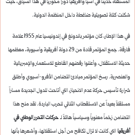
المستقلة حديثاً في آسيا وأفريقيا دوراً محورياً في هذا السياق، حيث
شكلت كتلة تصويتية ضاغطة داخل المنظمة الدولية.
في هذا الإطار، كان مؤتمر باندونغ في إندونيسيا عام 1955 علامة
فارقة. جمع المؤتمر قادة من 29 دولة أفريقية وآسيوية، معظمها
حديثة الاستقلال، وأعلنوا رفضهم القاطع للاستعمار والإمبريالية
والعنصرية. رسخ المؤتمر مبادئ التضامن الأفرو-آسيوي وأطلق
شرارة تأسيس حركة عدم الانحياز، التي أتاحت للدول الجديدة مساراً
مستقلاً بعيداً عن الاستقطاب الثنائي للحرب الباردة. لقد منح هذا
التضامن زخماً معنوياً وسياسياً هائلاً لـ
حركات التحرر الوطني في
أفريقيا
التي كانت لا تزال تكافح من أجل استقلالها، وأشعرها بأنها