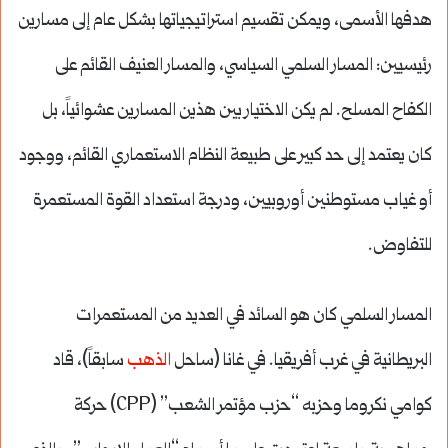
هدفها الأسمى، ويمكن تقسيم استراتيجياتها بشكل عام إلى مسارين
رئيسيين: المسار السلمي السياسي، والمسار العنيف القائم على
الكفاح المسلح. لم يكن الاختيار بين هذين المسارين عشوائياً، بل
كان يعتمد إلى حد كبير على طبيعة النظام الاستعماري القائم، ووجود
أو غياب مستوطنين أوروبيين، ودرجة استعداد القوة المستعمرة
للتفاوض.
المسار السلمي كان هو السائد في العديد من المستعمرات
البريطانية في غرب أفريقيا. في غانا (ساحل
الذهب
سابقاً)، قاد
كوامي نكروما وحزبه “حزب مؤتمر الشعب” (CPP) حركة