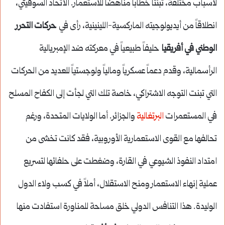
لأسباب مختلفة، تبنتا خطاباً مناهضاً للاستعمار. الاتحاد السوفيتي،
انطلاقاً من أيديولوجيته الماركسية-اللينينية، رأى في
حركات التحرر
الوطني في أفريقيا
حليفاً طبيعياً في معركته ضد الإمبريالية
الرأسمالية، وقدم دعماً عسكرياً ومالياً ولوجستياً للعديد من الحركات
التي تبنت التوجه الاشتراكي، خاصة تلك التي لجأت إلى الكفاح المسلح
في المستعمرات
البرتغالية
والجزائر. أما الولايات المتحدة، ورغم
تحالفها مع القوى الاستعمارية الأوروبية، فقد كانت تخشى من
امتداد النفوذ الشيوعي في القارة، وضغطت على حلفائها لتسريع
عملية إنهاء الاستعمار ومنح الاستقلال، أملاً في كسب ولاء الدول
الوليدة. هذا التنافس الدولي خلق مساحة للمناورة استفادت منها