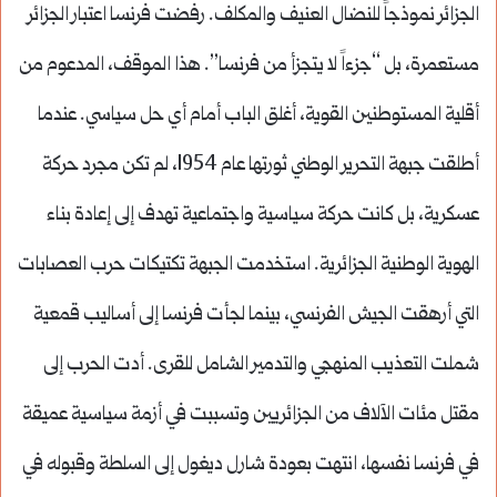
الجزائر نموذجاً للنضال العنيف والمكلف. رفضت فرنسا اعتبار الجزائر
مستعمرة، بل “جزءاً لا يتجزأ من فرنسا”. هذا الموقف، المدعوم من
أقلية المستوطنين القوية، أغلق الباب أمام أي حل سياسي. عندما
أطلقت جبهة التحرير الوطني ثورتها عام 1954، لم تكن مجرد حركة
عسكرية، بل كانت حركة سياسية واجتماعية تهدف إلى إعادة بناء
الهوية الوطنية الجزائرية. استخدمت الجبهة تكتيكات حرب العصابات
التي أرهقت الجيش الفرنسي، بينما لجأت فرنسا إلى أساليب قمعية
شملت التعذيب المنهجي والتدمير الشامل للقرى. أدت الحرب إلى
مقتل مئات الآلاف من الجزائريين وتسببت في أزمة سياسية عميقة
في فرنسا نفسها، انتهت بعودة شارل ديغول إلى السلطة وقبوله في