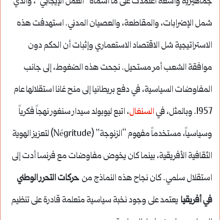
جماهيرية واسعة اعتمدت على ما أسماه “العمل الإيجابي”، والذي
شمل الإضرابات، والمقاطعة، والعصيان المدني. استهدفت هذه
الاستراتيجية شل الاقتصاد الاستعماري وإثبات أن الحكم دون
موافقة الشعب أمر مستحيل. نجحت هذه الضغوط، إلى جانب
المفاوضات السياسية، في دفع بريطانيا إلى منح غانا استقلالها عام
1957. وبالمثل، في
السنغال
، اتبع ليوبولد سيدار سنغور نهجاً فكرياً
وسياسياً، مستخدماً مفهوم “الزنوجة” (Négritude) لتعزيز الهوية
الثقافية الأفريقية، بينما كان يخوض مفاوضات مع فرنسا أدت إلى
استقلال سلمي. كان نجاح هذه النماذج من
حركات التحرر الوطني
في أفريقيا
يعتمد على وجود نخبة سياسية متعلمة قادرة على تنظيم