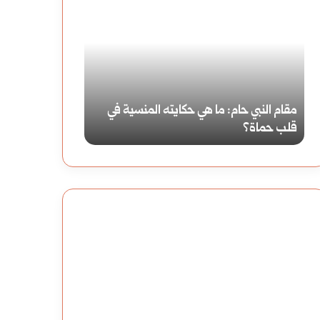
مقام
ما
النبي
هو
حام:
تأثير
ما
التضخم
مقام النبي حام: ما هي حكايته المنسية في
ما هو تأثير الت
هي
على
قلب حماة؟
2030؟
حكايته
سلوك
المنسية
المستهلك
في
2030؟
قلب
حماة؟