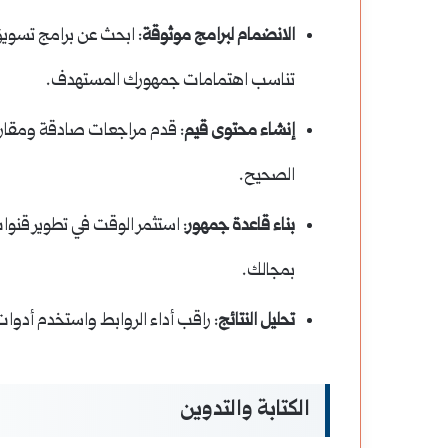
التضخم:
الانضمام لبرامج موثوقة
: ابحث عن برامج تسوي
كيف
تحمي
تناسب اهتمامات جمهورك المستهدف.
أموالك
إنشاء محتوى قيم
: قدم مراجعات صادقة ومقارنات
التضخم: كيف تحمي أ
ومدخراتك
الصحيح.
تآكل قيمتها؟
من
بناء قاعدة جمهور
: استثمر الوقت في تطوير قنوا
تآكل
بمجالك.
قيمتها؟
تحليل النتائج
: راقب أداء الروابط واستخدم أدوات
الكتابة والتدوين