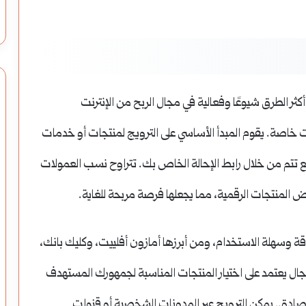
سويق بالعمولة (Affiliate Marketing) من أكثر الطرق شيوعًا وفعالية في مجال الربح من الإنترنت
ات خاصة. يقوم المبدأ الأساسي على الترويج لمنتجات أو خدمات
 تتم من خلال رابط الإحالة الخاص بك. تتراوح نسب العمولات
 المنتجات الرقمية، مما يجعلها فرصة مربحة للغاية.
قة وسهلة الاستخدام، ومن أبرزها أمازون أفلييت، وكليك بانك،
ال يعتمد على اختيار المنتجات المناسبة لجمهورك المستهدف
صادق. يمكن الترويج عبر المدونات الشخصية أو قنوات