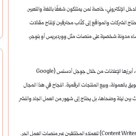
دخل الإلكتروني، خاصة لمن يمتلكون شغفًا باللغة والتعبير.
تاج الشركات والمواقع إلى كتّاب محترفين لإنتاج مقالات
نشاء مدونة شخصية على منصات مثل ووردبريس أو بلوجر،
الربح من الإنترنت عبر التدوين يأتي من مصادر متعددة، أبرزها الإعلانات من خلال جوجل أدسنس (Google
تسويق بالعمولة، وبيع المنتجات الرقمية. النجاح في هذا المجال
ث بين ليلة وضحاها، بل يحتاج إلى شهور من العمل الجاد والنشر
من جهة أخرى، يمكن العمل ككاتب محتوى مستقل (Content Writer) للعملاء المختلفين عبر منصات العمل الحر.