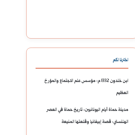
اخترنا لكم
ابن خلدون 1332 م: مؤسس علم الاجتماع والمؤرخ
العظيم
مدينة حماة أيام اليونانيين: تاريخ حماة في العصر
الهلنستي: قصة إبيفانيا وقلعتها المنيعة