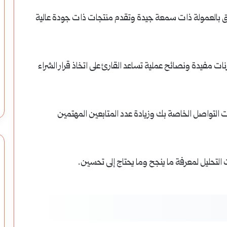
الإمبراطور
ق بالعمولة ذات سمعة جيدة وتقدم منتجات ذات جودة عالية
شينونغ:
مكتشف
الشاي
 مفيدة ونصائح عملية تساعد القارئ على اتخاذ قرار الشراء
موالك ومدخراتك من
الإمبراطور شينونغ: مكتشف الشاي وأبو
وأبو
الزراعة والطب الصيني
الزراعة
ت التواصل الخاصة بك وزيادة عدد المتابعين المهتمين
والطب
الصيني
 التحليل لمعرفة ما ينجح وما يحتاج إلى تحسين.