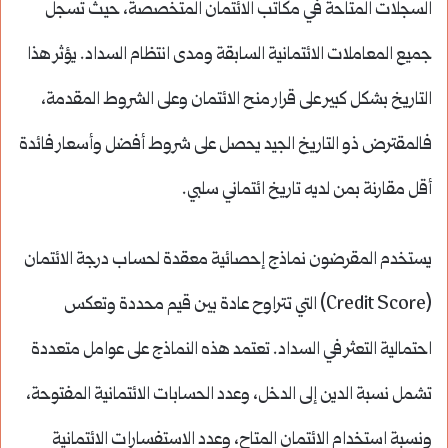
السجلات المتاحة في مكاتب الائتمان المتخصصة، حيث تُسجل
جميع المعاملات الائتمانية السابقة ومدى انتظام السداد. يؤثر هذا
التاريخ بشكل كبير على قرار منح الائتمان وعلى الشروط المقدمة،
فالمقترض ذو التاريخ الجيد يحصل على شروط أفضل وأسعار فائدة
أقل مقارنة بمن لديه تاريخ ائتماني سلبي.
يستخدم المقرضون نماذج إحصائية معقدة لحساب درجة الائتمان
(Credit Score) التي تتراوح عادة بين قيم محددة وتعكس
احتمالية التعثر في السداد. تعتمد هذه النماذج على عوامل متعددة
تشمل نسبة الدين إلى الدخل، وعدد الحسابات الائتمانية المفتوحة،
ونسبة استخدام الائتمان المتاح، وعدد الاستفسارات الائتمانية