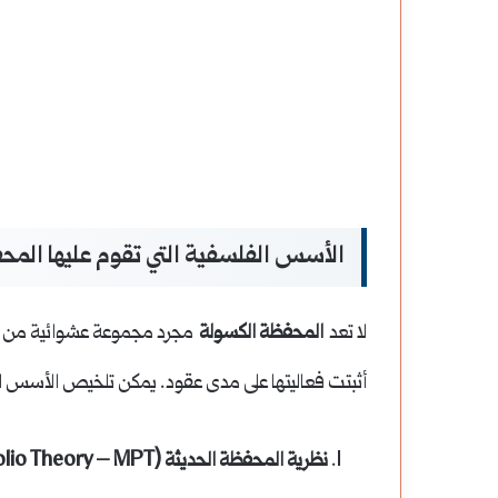
دينة
لماذا
لمية
نحب
ي
القهوة:
يف
رحلة
مدينة سلمية في ريف حماة الشرقي: تاريخ
لماذا نحب القهوة: رحل
ماة
في
عريق وتحديات معاصرة
وتاريخ المشروب الأش
لشرقي:
كيمياء
الأسس الفلسفية التي تقوم عليها المح
اريخ
ورائحة
ريق
وتاريخ
لا تعد
المحفظة الكسولة
مجرد مجموعة عشوائية من ال
تحديات
المشروب
أثبتت فعاليتها على مدى عقود. يمكن تلخيص الأسس الفل
عاصرة
الأشهر
نظرية المحفظة الحديثة (Modern Portfolio Theory – MPT):