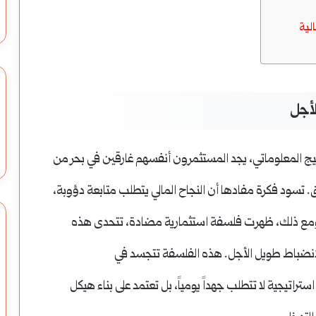
لية
لأجل
يج المعلوماتي، يجد المستثمرون أنفسهم غارقين في بحر من
اق. تسود فكرة مفادها أن النجاح المالي يتطلب متابعة دؤوبة،
ومع ذلك، ظهرت فلسفة استثمارية مضادة، تتحدى هذه
الانضباط طويل الأجل. هذه الفلسفة تتجسد في
Lazy )، وهي استراتيجية لا تتطلب جهداً يومياً، بل تعتمد على بناء هيكل