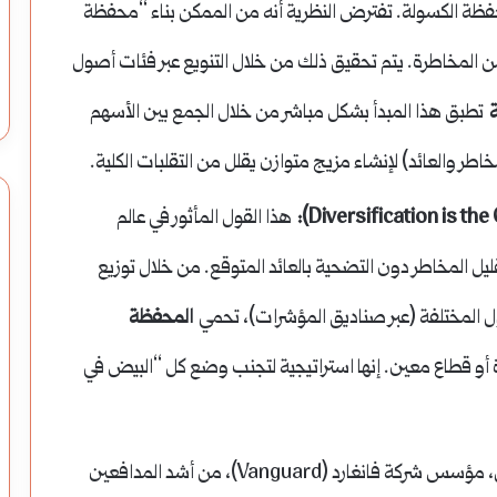
محفظة الكسولة. تفترض النظرية أنه من الممكن بناء “محفظة
المخاطرة. يتم تحقيق ذلك من خلال التنويع عبر فئات أصول
تطبق هذا المبدأ بشكل مباشر من خلال الجمع بين الأسهم
طر والعائد) لإنشاء مزيج متوازن يقلل من التقلبات الكلية.
هذا القول المأثور في عالم
تقليل المخاطر دون التضحية بالعائد المتوقع. من خلال توزيع
ول المختلفة (عبر صناديق المؤشرات)، تحمي
المحفظة
 أو قطاع معين. إنها استراتيجية لتجنب وضع كل “البيض في
كان جون بوغل، مؤسس شركة فانغارد (Vanguard)، من أشد المدافعين