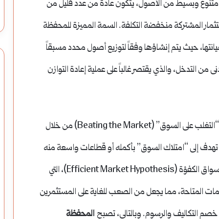
متنوع وبسيط من الأصول، يتكون عادةً من عدد قليل من
لة (ETFs) أو صناديق الاستثمار المشتركة منخفضة التكلفة. السمة المميزة للمحفظة
تها، حيث يتم إنشاؤها وفقاً لتوزيع أصول محدد مسبقاً
مع الحد الأدنى من التدخل، والذي يقتصر غالباً على عملية إعادة التوازن
في التخلي عن محاولة “التغلب على السوق” (Beating the Market) من خلال
لك، تهدف إلى “امتلاك السوق” بأكمله أو قطاعات واسعة منه
بتكلفة منخفضة للغاية. هذا النهج مبني على فرضية الأسواق الكفؤة (Efficient Market Hypothesis)، التي
ات المتاحة، مما يجعل من الصعب للغاية على المستثمرين
م التكاليف والرسوم. وبالتالي، تصبح
المحفظة