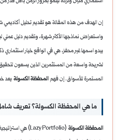
استثماري متين وتركه لينمو بمرور الزمن بأقل قدر من 
إن الهدف من هذه المقالة هو تقديم تحليل أكاديمي
واستعراض نماذجها الأكثر شهرة، وتقديم دليل عملي لب
يبدو اسمها غير محفز، هي في الواقع خيار استثماري 
لشريحة واسعة من المستثمرين الذين يسعون لتحقيق أهد
المستمرة للأسواق. إن فهم
المحفظة الكسولة
يعد خطو
ما هي المحفظة الكسولة؟ تعريف شام
المحفظة الكسولة
(Lazy Portfolio) هي استراتيجية