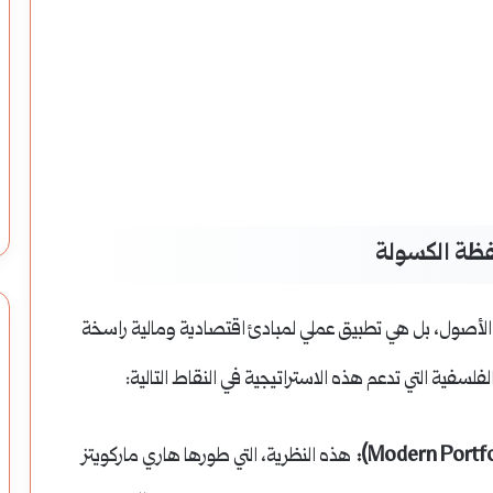
الأطباق
الحموية
التقليدية:
رحلة
ة في كيمياء ورائحة
الأطباق الحموية التقليدية: رحلة في عالم
في
هر
النكهات السورية الأصيلة
عالم
فظة الكسولة
النكهات
السورية
أصول، بل هي تطبيق عملي لمبادئ اقتصادية ومالية راسخة
الأصيلة
سفية التي تدعم هذه الاستراتيجية في النقاط التالية:
هذه النظرية، التي طورها هاري ماركويتز