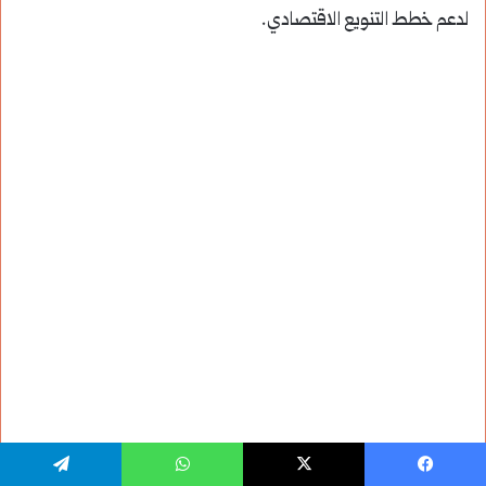
لدعم خطط التنويع الاقتصادي.
يسبوك
‫X
واتساب
تيلقرام