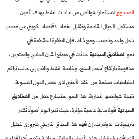
الصندوق
لاستثمار الفوائض من عائدات النفط بهدف تأمين
مستقبل الأجيال القادمة وتقليل اعتماد الاقتصاد الكويتي على مصدر
دخل واحد وناضب. ومع ذلك، فإن الطفرة الحقيقية في
نمو
الصناديق السيادية
حدثت في مطلع القرن الحادي والعشرين،
مدفوعة بارتفاع أسعار السلع، وخاصة النفط والغاز، إلى جانب تراكم
احتياطيات ضخمة من النقد الأجنبي لدى بعض الدول الآسيوية
نتيجة لفوائضها التجارية. هذا النمو المتسارع جعل من
الصناديق
السيادية
قوة مالية عالمية مؤثرة، حيث تدير اليوم أصولًا تُقدر
بتريليونات الدولارات. إن فهم هذا السياق التاريخي ضروري لتحليل
الدوافع وراء إنشاء هذه الأدوات المالية السيادية وتطور أهدافها مع