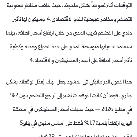
التوقعات أكثر غموضاً بشكل ملحوظ، حيث خلقت مخاطر صعودية
للتضخم ومخاطر هبوطية للنمو الاقتصادي.4 وسيكون لها تأثير
مادي على التضخم قريب المدى من خلال ارتفاع أسعار الطاقة، بينما
ستعتمد تداعياتها متوسطة المدى على حدة الصراع ومدته وكيفية
تأثير أسعار الطاقة على أسعار المستهلكين والاقتصاد.4
هذا التحول الدراماتيكي في المشهد جعل البنك يُعدّل توقعاته بشكل
جذري. فبعد أن كانت التوقعات تشير إلى تراجع التضخم دون 2%
في مطلع 2026 — حيث سجلت أسعار المستهلكين في منطقة
اليورو ارتفاعاً بنسبة 1.7% فقط على أساس سنوي في يناير5 —