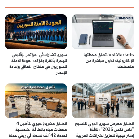
بعروض
مميزة
وخصومات
غير
JustMarkets تطلق محطتها
سوريا تشارك في المؤتمر الإقليمي
مسبوقة
الإلكترونية: تداول مباشرة من
للهجرة بأنقرة وتؤكد: العودة الآمنة
متصفحك
للسوريين هي مفتاح التعافي وإعادة
وجوائز
الإعمار
ثمينة
انطلاق معرض سوريا الدولي للنسيج
انطلاق مشروع حيوي لتأهيل 4
“ناس تكس 2026”: نافذة
محطات مياه بالطاقة الشمسية
إستراتيجية لتعزيز الشراكات العربية
لخدمة 42 ألف نسمة في ريفي حماة