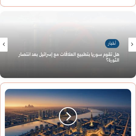
أخبار
روسيا تُوسّع حظر تصدير البنزين: درعٌ محلي في زمن
الاضطراب العالمي
مصر
تُفعّل
العمل
عن