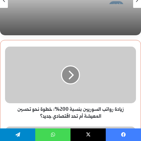
هل تقوم سوريا بتطبيع العلاقات مع إسرائيل بعد انتصار
الثورة؟
زيادة
رواتب
السوريين
بنسبة
200%:
زيادة رواتب السوريين بنسبة 200%: خطوة نحو تحسين
خطوة
المعيشة أم تحد اقتصادي جديد؟
نحو
لماذا
يسبوك
تحسين
‫X
واتساب
تيلقرام