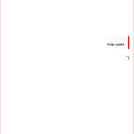
معجب بهذه:
جاري
التحميل…