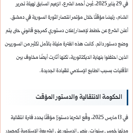
في 29 يناير 2025، عُين أحمد الشرع، الزعيم السابق لهيئة تحرير
الشام، رئيسًا مؤقتًا خلال مؤتمر انتصار الثورة السورية في دمشق.
أعلن الشرع عن خطط لإصدار إعلان دستوري كمرجع قانوني حتى يتم
وضع دستور دائم. كانت هذه الفترة مليئة بالأمل لكثير من السوريين
الذين احتفلوا بنهاية الديكتاتورية، لكنها أثارت أيضًا مخاوف بين
الأقليات بسبب الطابع الإسلامي للقيادة الجديدة.
الحكومة الانتقالية والدستور المؤقت
في 13 مارس 2025، وقّع الشرعا دستورًا مؤقتًا يحدد فترة انتقالية
مدتها خمس سنوات. ينص الدستور على الشريعة الإسلامية كمصدر