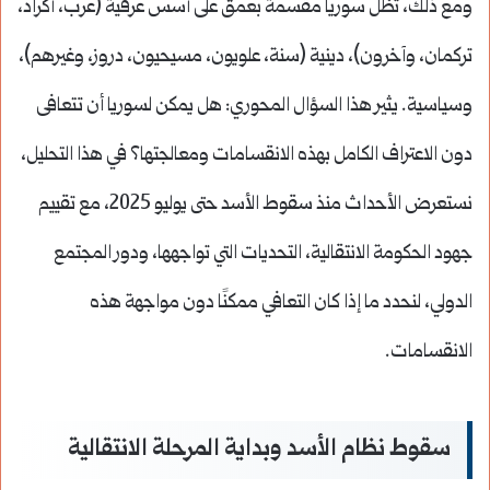
ومع ذلك، تظل سوريا مقسمة بعمق على أسس عرقية (عرب، أكراد،
تركمان، وآخرون)، دينية (سنة، علويون، مسيحيون، دروز، وغيرهم)،
وسياسية. يثير هذا السؤال المحوري: هل يمكن لسوريا أن تتعافى
دون الاعتراف الكامل بهذه الانقسامات ومعالجتها؟ في هذا التحليل،
نستعرض الأحداث منذ سقوط الأسد حتى يوليو 2025، مع تقييم
جهود الحكومة الانتقالية، التحديات التي تواجهها، ودور المجتمع
الدولي، لنحدد ما إذا كان التعافي ممكنًا دون مواجهة هذه
الانقسامات.
سقوط نظام الأسد وبداية المرحلة الانتقالية