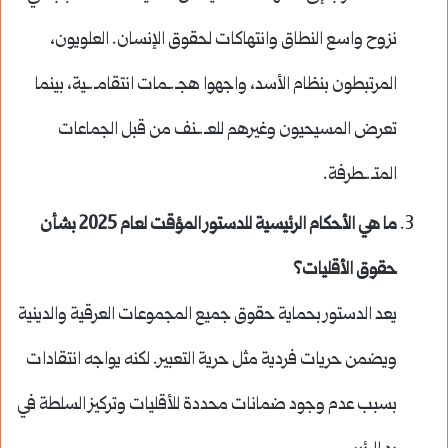
نزوح واسع النطاق وانتهاكات لحقوق الإنسان. العلويون،
المرتبطون بنظام الأسد، واجهوا هجـ.ـمات انتقامـ.ـية، بينما
تعرض المسيحيون وغيرهم للعـ.ـنف من قبل الجماعات
المتـ.ـطرفة.
ما هي الأحكام الرئيسية للدستور المؤقت لعام 2025 بشأن
حقوق الأقليات؟
يعد الدستور بحماية حقوق جميع المجموعات العرقية والدينية
ويضمن حريات فردية مثل حرية التعبير. لكنه يواجه انتقادات
بسبب عدم وجود ضمانات محددة للأقليات وتركيز السلطة في