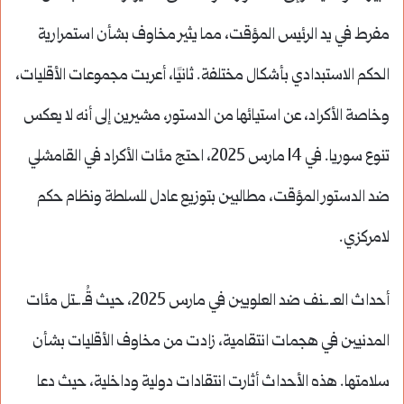
مفرط في يد الرئيس المؤقت، مما يثير مخاوف بشأن استمرارية
الحكم الاستبدادي بأشكال مختلفة. ثانيًا، أعربت مجموعات الأقليات،
وخاصة الأكراد، عن استيائها من الدستور، مشيرين إلى أنه لا يعكس
تنوع سوريا. في 14 مارس 2025، احتج مئات الأكراد في القامشلي
ضد الدستور المؤقت، مطالبين بتوزيع عادل للسلطة ونظام حكم
لامركزي.
أحداث العـ.ـنف ضد العلويين في مارس 2025، حيث قُـ.ـتل مئات
المدنيين في هجمات انتقامية، زادت من مخاوف الأقليات بشأن
سلامتها. هذه الأحداث أثارت انتقادات دولية وداخلية، حيث دعا