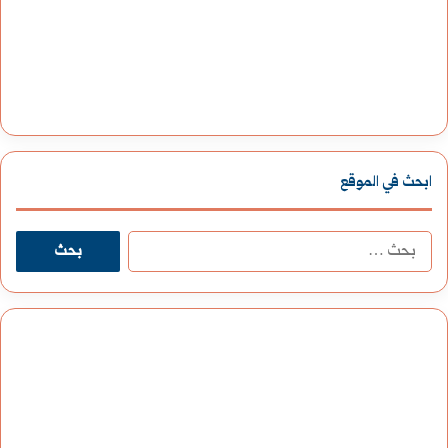
ابحث في الموقع
ا
ل
ب
ح
ث