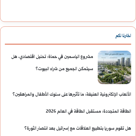
:
ع
د
ش
ر
ر
اخترنا لكم
ا
ي
س
ن
مشروع الياسمين في حماة: تحليل اقتصادي، هل
ة
:
سيتمكن الجميع من شراء البيوت؟
ت
م
ا
ل
الألعاب الإلكترونية العنيفة: ما تأثيرها على سلوك الأطفال والمراهقين؟
ر
ا
الطاقة المتجددة: مستقبل الطاقة في العالم 2026
ي
م
خ
ح
هل تقوم سوريا بتطبيع العلاقات مع إسرائيل بعد انتصار الثورة؟