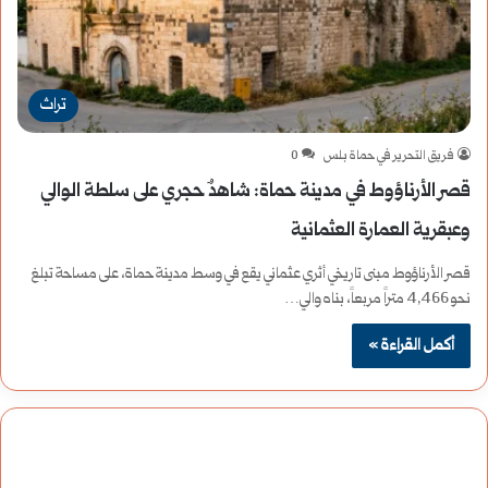
تراث
فريق التحرير في حماة بلس
0
قصر الأرناؤوط في مدينة حماة: شاهدٌ حجري على سلطة الوالي
وعبقرية العمارة العثمانية
قصر الأرناؤوط مبنى تاريخي أثري عثماني يقع في وسط مدينة حماة، على مساحة تبلغ
نحو 4,466 متراً مربعاً، بناه والي…
أكمل القراءة »