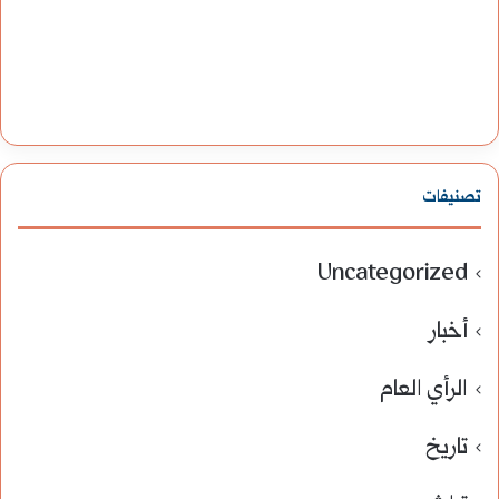
م
ا
ع
ي
ة
تصنيفات
و
Uncategorized
ا
ل
أخبار
ا
الرأي العام
ق
تاريخ
ت