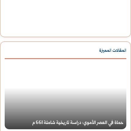
المقالات المميزة
ح
ح
م
م
ا
ا
ة
ة
ح
ف
ف
حماة في العصر الأموي: دراسة تاريخية شاملة 661 م
و
ي
ي