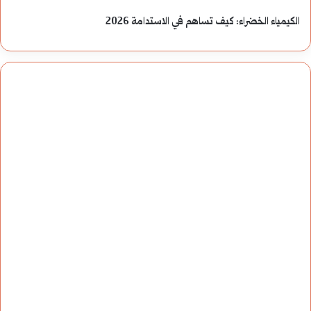
ي
ا
الكيمياء الخضراء: كيف تساهم في الاستدامة 2026
ة
ل
ش
ح
ا
ي
م
ا
ل
ة
ة
ا
6
ل
6
ا
1
ج
م
ت