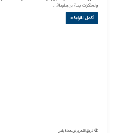
ا
م
والمذكرات: رحلة ابن بطوطة…
ل
ج
أكمل القراءة »
ا
ل
ئ
س
الائتمان: ما هو وكيف يؤثر على حياتك
مجلس الشعب يعقد ج
ت
ا
المالية؟
مشروع النظام الداخل
م
ل
ا
ش
ن
ع
:
ب
م
ي
ا
ع
ه
ق
فريق التحرير في حماة بلس