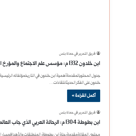
فريق التحرير في حماة بلس
ابن خلدون 1332 م: مؤسس علم الاجتماع والمؤرخ العظيم
جدول المحتوياتمقدمةأهمية ابن خلدون في التاريخمؤلفاته الرئيسيةنظ
خلدون على الفكر الحديثانتقادات…
أكمل القراءة »
فريق التحرير في حماة بلس
ابن بطوطة 1304 م: الرحالة العربي الذي جاب العالم
محتوى المقالةمقدمةرحلة ابن بطوطة: المنطلقات والأهدافمسار الرحلة: