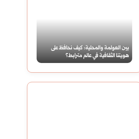
ظ
و
ا
و
ه
ل
ر
س
ظاهرة النينيو والنينيا: تأثيرها على أنماط
وول ستريت بين
ة
ت
الطقس العالمية
التقلبات: يوم أ
ا
ر
ل
ي
ن
ت
ي
ب
ن
ي
ي
ن
و
م