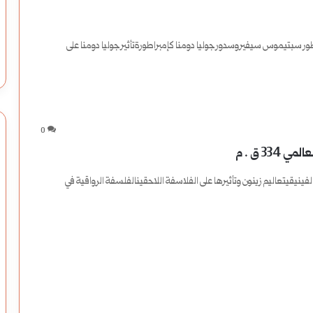
ل
ور سبتيموس سيفيروسدور جوليا دومنا كإمبراطورةتأثير جوليا دومنا على
م
ح
ل
0
ي
3 ق . م
ة
نيقيتعاليم زينون وتأثيرها على الفلاسفة اللاحقينالفلسفة الرواقية في
:
ك
ي
ف
ن