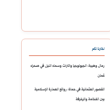
و
ط
ا
ر
ل
ق
ن
ة
ي
ا
اخترنا لكم
ن
ل
رمال وهيبة: الجيولوجيا والتراث وسماء الليل في صحراء
ي
ح
عُمان
ا
ر
:
ب
القصور العثمانية في حماة: روائع العمارة الإسلامية
ت
و
بين الفخامة والزخرفة
أ
س