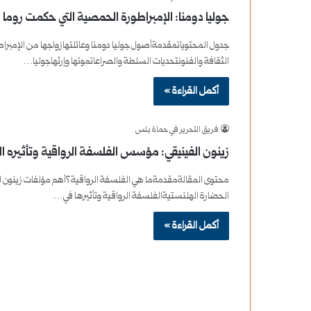
جوليا دومنا: الإمبراطورة الحمصية التي حكمت روما
و
د
جدول المحتوياتمقدمةأصول جوليا دومنا وعائلتهازواجها من الإمبراط
و
ج
الثقافة والفنونتحديات السلطة والصراعاتموتها وإرثهاجوليا…
ك
ل
أكمل القراءة »
ي
س
فريق التحرير في حماة بلس
ف
ت
زينون الفينيقي: مؤسس الفلسفة الرواقية وتأثيره العالمي 34
ي
ه
محتوى المقالةمقدمةما هي الفلسفة الرواقية؟أهم مؤلفات زينون الفي
ؤ
ا
الحضارة الهلنستيةالفلسفة الرواقية وتأثيرها في…
ث
ل
أكمل القراءة »
ر
ث
ع
ا
ل
ن