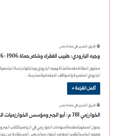
فريق التحرير في حماة بلس
وجيه البارودي: طبيب الفقراء وشاعر حماة 1906 -1996
محتوى المقالةمقدمةنشأة وجيه البارودي وبداياتهالدراسة الجامعية 
البارودي المتمردة والمواقف الاجتماعيةممارسة…
أكمل القراءة »
فريق التحرير في حماة بلس
الخوارزمي 781 م: أبو الجبر ومؤسس الخوارزميات الحديثة
جدول المحتوياتمقدمةإسهامات الخوارزمي في الرياضياتكتاب الجبر والم
وعلوم الحاسبالتقدير المعاصر للخوارزميالدروس المستفادة من حي