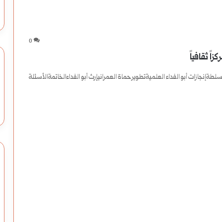
0
لطةإنجازات أبو الفداء العلميةتطوير حماة العمرانيإرث أبو الفداءالخاتمةالأسئلة