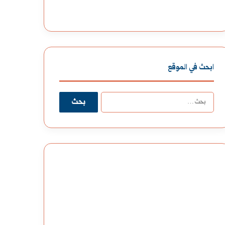
ابحث في الموقع
ا
ل
ب
ح
ث
ع
ن